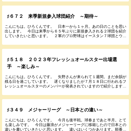
♯６７２ 来季新規参入球団紹介 ～期待～
こんにちは。ひろくんです。 日本一から１ヶ月。あの日のことを思い
出します。 今日は来季から６５年ぶりに新規参入される２球団を紹介
していきたいと思います。 ２軍のプロ野球はイースタン７球団とウエ
スタン５球団で公式戦が行われています。奇数同士な...
♯５１８ ２０２３年フレッシュオールスター出場選
手 ～楽しみ～
こんにちは。ひろくんです。 矢野さんが来られて１週間。まだ余韻が
残る日を過ごしています。 遅くなりましたが７月１８日に行われるフ
レッシュオールスターのメンバーが発表されていますので紹介します。
レンタルサーバー エックスサーバー フレッシュオ...
♯３４９ メジャーリーグ ～日本との違い～
こんにちは。ひろくんです。 今月も後半戦。球春まであと半月。とて
も楽しみです。 今日は藤浪がメジャーリーグに移籍したので日本との
違いを書いていきたいと思います。 違いはいくつかあります。順番に