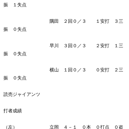
振 １失点
隅田 ２回０／３ １安打 ３三
振 ０失点
早川 ３回０／３ ２安打 １三
振 ０失点
横山 １回０／３ ０安打 ２三
振 ０失点
読売ジャイアンツ
打者成績
（左） 立岡 ４－１ ０本 ０打点 ０盗