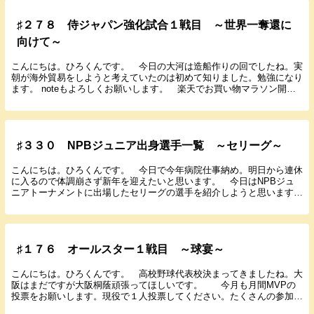
♯２７８ 侍ジャパン強化試合１戦目 ～世界一奪還に
向けて～
こんにちは。ひろくんです。 今日の大河は造船作りの回でしたね。実
朝が海外貿易をしようと考えていたのは初めて知りました。勉強になり
ます。 noteもよろしくお願いします。 楽天でお買い物マラソン開催
中です。ほしいものはゲットしておきましょう。...
♯３３０ NPBジュニア出身選手一覧 ～セリーグ～
こんにちは。ひろくんです。 今日で今年病院仕事納め。明日から連休
に入るので体調崩さず新年を迎えたいと思います。 今日はNPBジュ
ニアトーナメントに出場したセリーグの選手を紹介しようと思います。
指名多い順（同数の場合出場古い順） 中日ドラゴン...
♯１７６ オールスター１戦目 ～球宴～
こんにちは。ひろくんです。 高校野球代表校決まってきましたね。大
阪はまだですが大阪桐蔭頑張ってほしいです。 今月も月間MVPの
投票をお願いします。現役で１人投票してください。たくさんの参加お
待ちしています。 では７月２６日に行われたオール...