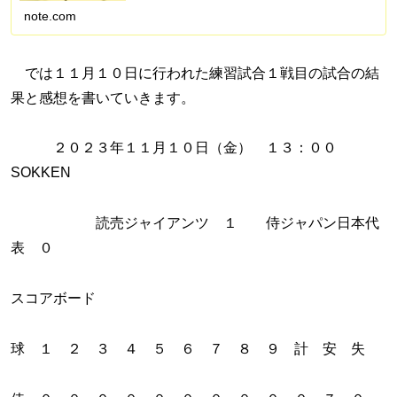
手を克服し受験で偏差値50を一緒に目指しませんか？
Amazonアソシエイ...
note.com
では１１月１０日に行われた練習試合１戦目の試合の結
果と感想を書いていきます。
２０２３年１１月１０日（金） １３：００
SOKKEN
読売ジャイアンツ １ 侍ジャパン日本代
表 ０
スコアボード
球 １ ２ ３ ４ ５ ６ ７ ８ ９ 計 安 失