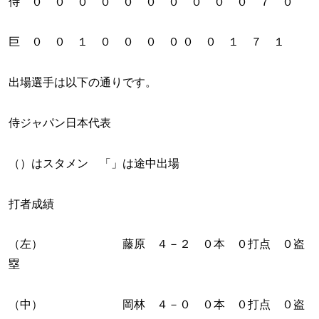
侍 ０ ０ ０ ０ ０ ０ ０ ０ ０ ０ ７ ０
巨 ０ ０ １ ０ ０ ０ ０ ０ ０ １ ７ １
出場選手は以下の通りです。
侍ジャパン日本代表
（）はスタメン 「」は途中出場
打者成績
（左） 藤原 ４－２ ０本 ０打点 ０盗
塁
（中） 岡林 ４－０ ０本 ０打点 ０盗