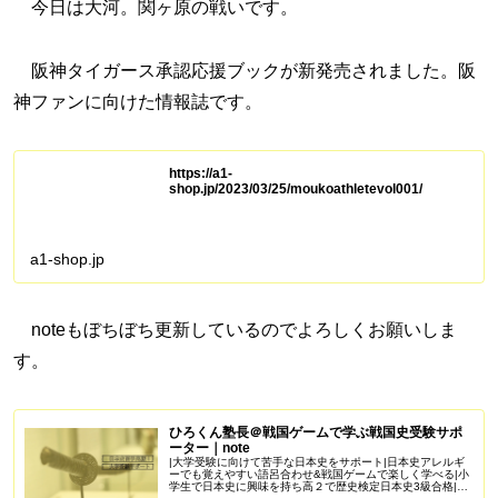
今日は大河。関ヶ原の戦いです。
阪神タイガース承認応援ブックが新発売されました。阪
神ファンに向けた情報誌です。
https://a1-
shop.jp/2023/03/25/moukoathletevol001/
a1-shop.jp
noteもぼちぼち更新しているのでよろしくお願いしま
す。
ひろくん塾長＠戦国ゲームで学ぶ戦国史受験サポ
ーター｜note
|大学受験に向けて苦手な日本史をサポート|日本史アレルギ
ーでも覚えやすい語呂合わせ&戦国ゲームで楽しく学べる|小
学生で日本史に興味を持ち高２で歴史検定日本史3級合格|苦