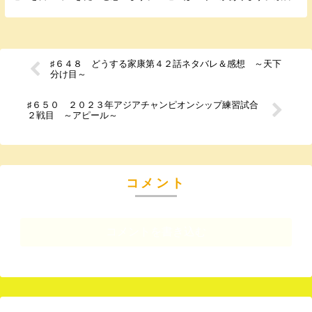
書いていきます。 ➀ チーム数 日本はセパ両リー...
♯６４８ どうする家康第４２話ネタバレ＆感想 ～天下
分け目～
♯６５０ ２０２３年アジアチャンピオンシップ練習試合
２戦目 ～アピール～
コメント
コメントを書き込む