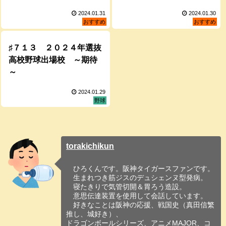
2024.01.31
2024.01.30
おすすめ
おすすめ
♯７１３ ２０２４年選抜
高校野球出場校 ～期待
～
2024.01.29
野球
torakichikun
ひろくんです。阪神タイガースファンです。
生まれつき筋ジスのデュシェンヌ型発病。
寝たきりで気管切開＆胃ろう造設。
意思伝達装置を使用して会話しています。
好きなことは阪神の応援、戦国史（真田信繁
推し、城好き）、
ドラゴンボールシリーズ、アニメMAJOR、コ