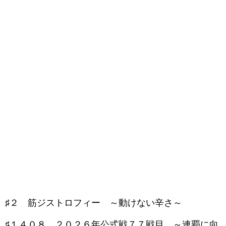
♯２ 筋ジストロフィー ～動けない辛さ～
♯１４０８ ２０２６年公式戦７７戦目 ～連覇に向