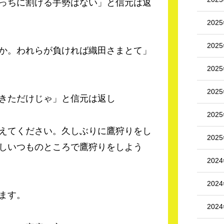
っちに割ける手勢はない」と信元は返
202
202
か。われらが負ければ織田さまとて」
202
202
きただけじゃ」と信元は返し
202
えてください。久しぶりに鷹狩りをし
202
しいつものところで鷹狩りをしよう
202
202
ます。
202