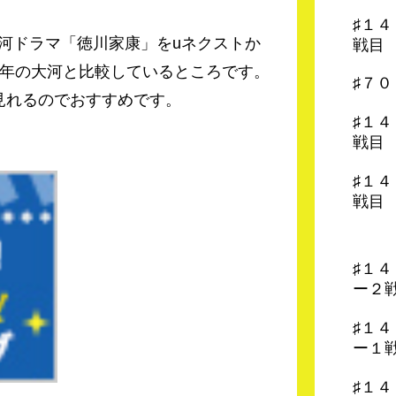
♯１
河ドラマ「徳川家康」をuネクストか
戦目
今年の大河と比較しているところです。
♯７
見れるのでおすすめです。
♯１
戦目
♯１
戦目
♯１
ー２
♯１
ー１
♯１