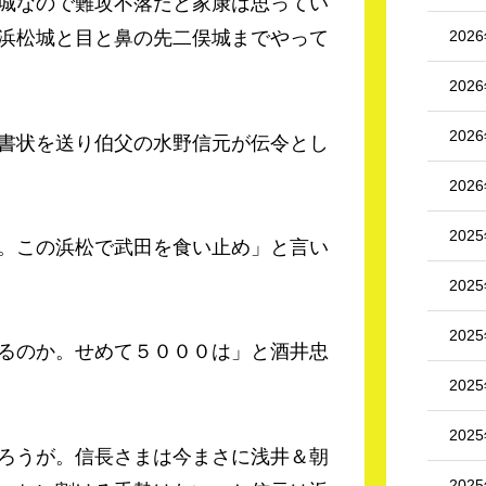
城なので難攻不落だと家康は思ってい
202
浜松城と目と鼻の先二俣城までやって
202
202
書状を送り伯父の水野信元が伝令とし
202
202
。この浜松で武田を食い止め」と言い
202
202
るのか。せめて５０００は」と酒井忠
202
202
ろうが。信長さまは今まさに浅井＆朝
202