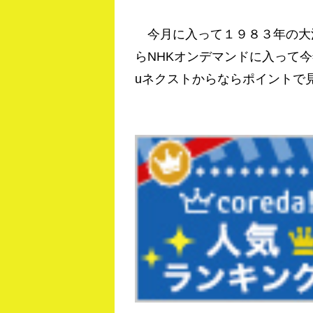
今月に入って１９８３年の大
らNHKオンデマンドに入って
uネクストからならポイントで