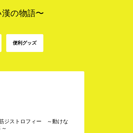
い漢の物語〜
便利グッズ
免
便利グッズ
 筋ジストロフィー ～動けな
さ～