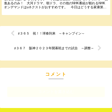
進あるのみ！ 大河ドラマ、朝ドラ、その他のNHK番組が観れるNHK
オンデマンドはuネクストがおすすめです。 今日はどうする家康第４
１話のネタバレ＆感想を書いていきたいと思います...
♯３６５ 祝！！球春到来 ～キャンプイン～
♯３６７ 阪神２０２３年開幕戦までの試合 ～調整～
コメント
コメントを書き込む