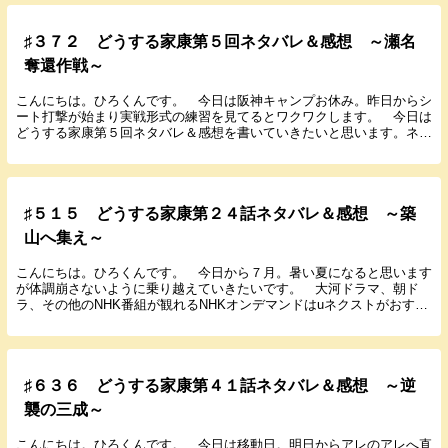
♯３７２ どうする家康第５回ネタバレ＆感想 ～瀬名
奪還作戦～
こんにちは。ひろくんです。 今日は阪神キャンプお休み。昨日からシ
ート打撃が始まり実戦形式の練習を見てるとワクワクします。 今日は
どうする家康第５回ネタバレ＆感想を書いていきたいと思います。ネタ
バレ含みますので復習がてら読んでもらえると嬉しい...
♯５１５ どうする家康第２４話ネタバレ＆感想 ～築
山へ集え～
こんにちは。ひろくんです。 今日から７月。暑い夏になると思います
が体調崩さないように乗り越えていきたいです。 大河ドラマ、朝ド
ラ、その他のNHK番組が観れるNHKオンデマンドはuネクストがおすす
めです。 今日はどうする家康第２４話のネタバレ...
♯６３６ どうする家康第４１話ネタバレ＆感想 ～逆
襲の三成～
こんにちは。ひろくんです。 今日は移動日。明日からアレのアレへ直