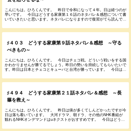
こんにちは。ひろくんです。 昨日で令和になって４年。日は経つのが
早いです。 今日はどうする家康第１６話のネタバレ＆感想について書
いていきたいと思います。ネタバレになりますので復習がてら読んでい
ただきたいです。ネタバレ嫌な方はごめんなさい。 ...
♯４０３ どうする家康第９話ネタバレ＆感想 ～守る
べきもの～
こんにちは。ひろくんです。 今日はチェコ戦。どういう戦いをする国
かわかりませんが勝てるでしょう。昨日の勢いを持続してもらいたいで
す。昨日は日本とチェコとキューバと台湾が勝っています。 今日は東
日本大震災の日。あれから１２年。災害に備えて非常...
♯４９４ どうする家康第２１話ネタバレ＆感想 ～長
篠を救え～
こんにちは。ひろくんです。 昨日は痰が多くてしんどかったですが今
日は落ち着いています。 大河ドラマ、朝ドラ、その他のNHK番組が
観れるNHKオンデマンドはuネクストがおすすめです。 今日はどうす
る家康第２１話のネタバレ＆感想を書いていきたい...