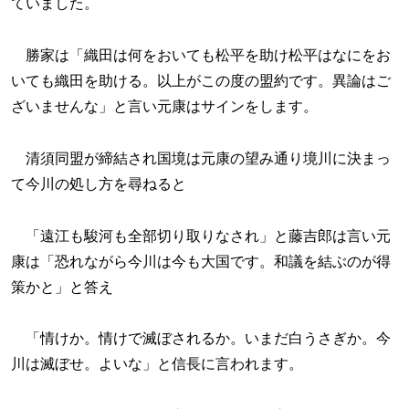
ていました。
勝家は「織田は何をおいても松平を助け松平はなにをお
いても織田を助ける。以上がこの度の盟約です。異論はご
ざいませんな」と言い元康はサインをします。
清須同盟が締結され国境は元康の望み通り境川に決まっ
て今川の処し方を尋ねると
「遠江も駿河も全部切り取りなされ」と藤吉郎は言い元
康は「恐れながら今川は今も大国です。和議を結ぶのが得
策かと」と答え
「情けか。情けで滅ぼされるか。いまだ白うさぎか。今
川は滅ぼせ。よいな」と信長に言われます。