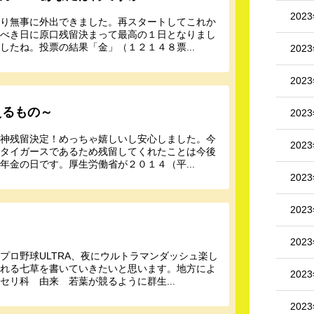
202
ぶり無事に外出できました。再スタートしてこれか
すべき日に原口残留決まって最高の１日となりまし
たね。投票の結果「金」（１２１４８票...
202
202
えるもの～
202
阪神残留決定！めっちゃ嬉しいし安心しました。今
202
いタイガースであるため残留してくれたことは今後
金の日です。厚生労働省が２０１４（平...
202
202
202
プロ野球ULTRA、夜にウルトラマンダッシュ楽し
入れる七草を書いていきたいと思います。地方によ
202
リ科 由来 若葉が競るように群生...
202