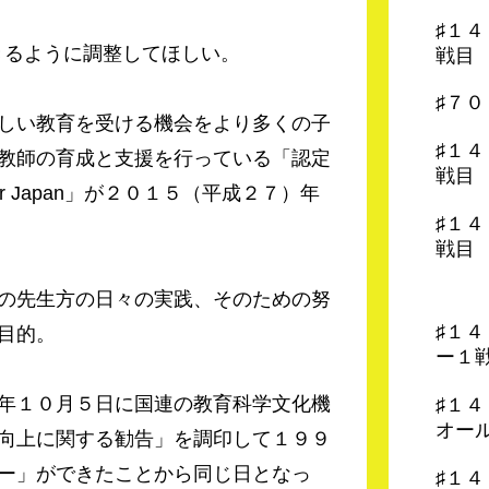
♯１
きるように調整してほしい。
戦目
♯７
しい教育を受ける機会をより多くの子
♯１
教師の育成と支援を行っている「認定
戦目
or Japan」が２０１５（平成２７）年
♯１
戦目
の先生方の日々の実践、そのための努
♯１
目的。
ー１
年１０月５日に国連の教育科学文化機
♯１
オー
向上に関する勧告」を調印して１９９
ー」ができたことから同じ日となっ
♯１