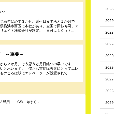
202
い～
202
いす練習始めて３か月。誕生日まであと２か月で
川県横浜市西区に本社があり、全国で回転寿司チェ
リエイト株式会社が制定。 日付は１０（ト...
202
202
て ～重要～
202
勝から２か月。そう思うと月日経つの早いです。
202
たいと思います。 僕たち重度障害者にとってエレ
のころは駅にエレベーターが設置されて...
202
202
３戦目 ～CSに向けて～
202