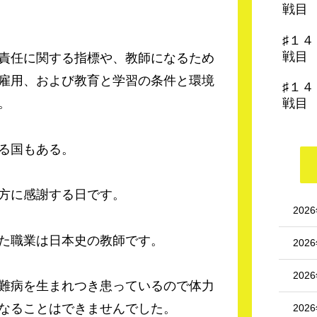
戦目
♯１
戦目
責任に関する指標や、教師になるため
雇用、および教育と学習の条件と環境
♯１
。
戦目
る国もある。
方に感謝する日です。
202
た職業は日本史の教師です。
202
202
難病を生まれつき患っているので体力
になることはできませんでした。
202