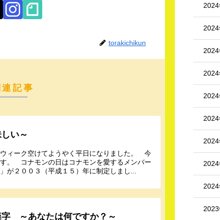
202
202
torakichikun
202
202
関連記事
202
202
味しい～
202
ンウィーク空けてようやく平日になりました。 今
ます。 コナモンの日はコナモンを愛するメンバー
202
が２００３（平成１５）年に制定しまし...
202
202
漢字 ～あなたは何ですか？～