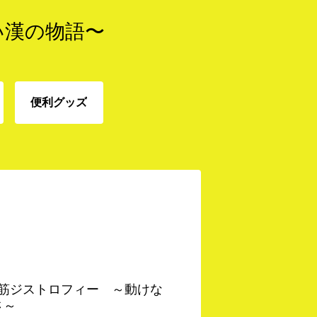
い漢の物語〜
便利グッズ
免
便利グッズ
 筋ジストロフィー ～動けな
さ～