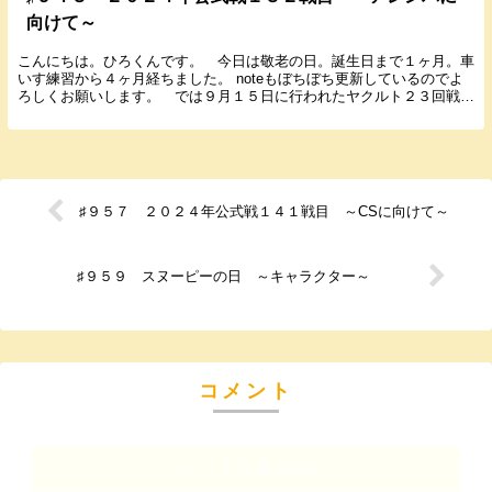
向けて～
こんにちは。ひろくんです。 今日は敬老の日。誕生日まで１ヶ月。車
いす練習から４ヶ月経ちました。 noteもぼちぼち更新しているのでよ
ろしくお願いします。 では９月１５日に行われたヤクルト２３回戦の
結果と感想を書いていきます。 ２０２４年９...
♯９５７ ２０２４年公式戦１４１戦目 ～CSに向けて～
♯９５９ スヌーピーの日 ～キャラクター～
コメント
コメントを書き込む