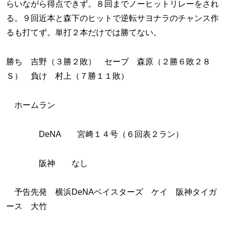
らいながら得点できず。８回までノーヒットリレーをされ
る。９回近本と森下のヒットで逆転サヨナラのチャンス作
るも打てず。単打２本だけでは勝てない。
勝ち 吉野（３勝２敗） セーブ 森原（２勝６敗２８
Ｓ） 負け 村上（７勝１１敗）
ホームラン
DeNA 宮﨑１４号（６回表２ラン）
阪神 なし
予告先発 横浜DeNAベイスターズ ケイ 阪神タイガ
ース 大竹