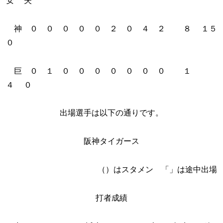
安 失
神 ０ ０ ０ ０ ０ ２ ０ ４ ２ ８ １５
０
巨 ０ １ ０ ０ ０ ０ ０ ０ ０ １
４ ０
出場選手は以下の通りです。
阪神タイガース
（）はスタメン 「」は途中出場
打者成績