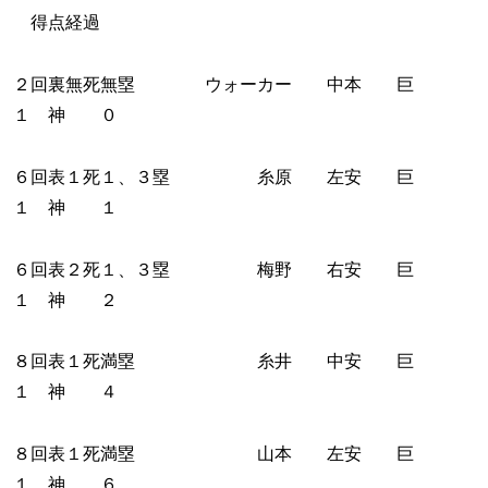
得点経過
２回裏無死無塁 ウォーカー 中本 巨
１ 神 ０
６回表１死１、３塁 糸原 左安 巨
１ 神 １
６回表２死１、３塁 梅野 右安 巨
１ 神 ２
８回表１死満塁 糸井 中安 巨
１ 神 ４
８回表１死満塁 山本 左安 巨
１ 神 ６