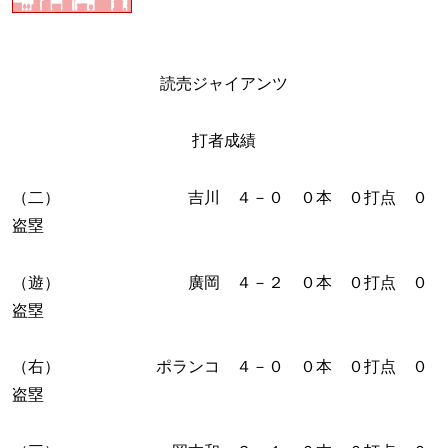
読売ジャイアンツ
打者成績
（二） 吉川 ４－０ ０本 ０打点 ０
盗塁
（遊） 廣岡 ４－２ ０本 ０打点 ０
盗塁
（右） ポランコ ４－０ ０本 ０打点 ０
盗塁