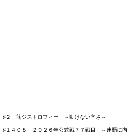
♯２ 筋ジストロフィー ～動けない辛さ～
♯１４０８ ２０２６年公式戦７７戦目 ～連覇に向