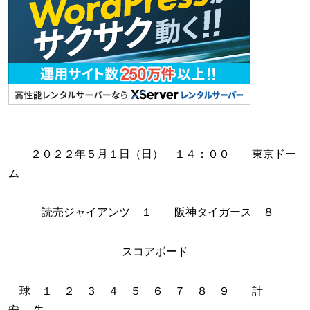
２０２２年５月１日（日） １４：００ 東京ドー
ム
読売ジャイアンツ １ 阪神タイガース ８
スコアボード
球 １ ２ ３ ４ ５ ６ ７ ８ ９ 計