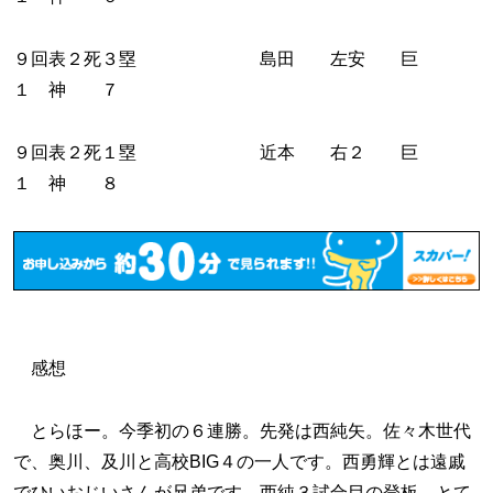
９回表２死３塁 島田 左安 巨
１ 神 ７
９回表２死１塁 近本 右２ 巨
１ 神 ８
感想
とらほー。今季初の６連勝。先発は西純矢。佐々木世代
で、奥川、及川と高校BIG４の一人です。西勇輝とは遠戚
でひいおじいさんが兄弟です。西純３試合目の登板。とて