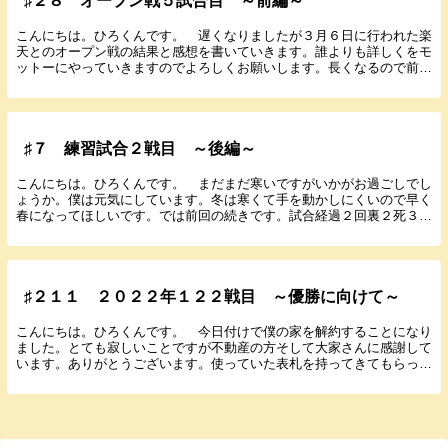
♯２８ オープン戦５試合目 ～前編～
こんにちは。ひろくんです。 遅くなりましたが３月６日に行われた楽
天とのオープン戦の結果と感想を書いていきます。誰よりも詳しくをモ
ットーにやっていきますのでよろしくお願いします。長くなるので前編
と後編に分けて投稿します。今回はデータ編です。 ...
♯７ 練習試合２戦目 ～後編～
こんにちは。ひろくんです。 まだまだ寒いですがいかがお過ごしでし
ょうか。僕は元気にしています。冬は寒くて手を動かしにくいので早く
春になってほしいです。では前回の続きです。試合経過２回裏２死３
塁 梅林 一ゴ 日 ０ 神 ０３回裏２死...
♯２１１ ２０２２年１２２戦目 ～優勝に向けて～
こんにちは。ひろくんです。 今日付けで僕の家を解約することになり
ました。とても寂しいことですが不動産の方そして大家さんに感謝して
います。ありがとうございます。使っていた表札を持ってきてもらって
飾っています。阪神の表札です。 noteもよろし...