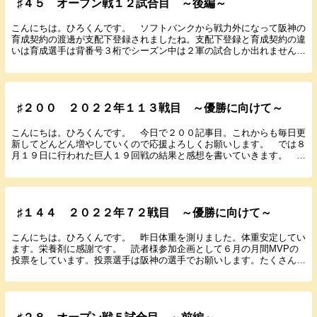
♯４５ オープン戦１２試合目 ～後編～
こんにちは。ひろくんです。 ソフトバンクから戦力外になって阪神の
育成契約の渡邊が支配下登録されましたね。支配下登録と育成契約の違
いは育成選手は背番号３桁でシーズン中は２軍の試合しか出れません。
支配下枠は７０人までです。それ以上の選手を確保で...
♯２００ ２０２２年１１３戦目 ～優勝に向けて～
こんにちは。ひろくんです。 今日で２００記事目。これからも毎日更
新してどんどん増やしていくので応援よろしくお願いします。 では８
月１９日に行われた巨人１９回戦の結果と感想を書いていきます。
２０２２年８月１９日（金） １８：００ 東京ド...
♯１４４ ２０２２年７２戦目 ～優勝に向けて～
こんにちは。ひろくんです。 昨日体重を測りました。体重安定してい
ます。栄養剤に感謝です。 読者様参加企画として６月の月間MVPの
投票をしています。投票選手は阪神の選手でお願いします。たくさんの
参加お待ちしてます。 では６月２４日に行われた中...