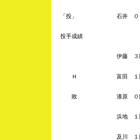
「投」 石井 ０－０ 
投手成績
伊藤 ３回０／３ 
Ｈ 富田 １回０／３
敗 漆原 ０回１／３
浜地 １回２／３ 
及川 １回０／３ 