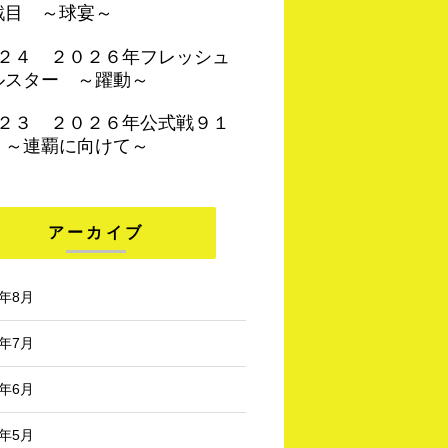
戦目 ～球宴～
４２４ ２０２６年フレッシュ
ルスター ～躍動～
４２３ ２０２６年公式戦９１
 ～連覇に向けて～
アーカイブ
6年8月
6年7月
6年6月
6年5月