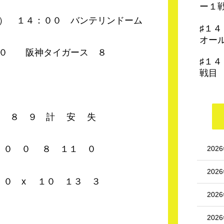
ー１
 １４：００ バンテリンドーム
♯１
オー
 阪神タイガース ８
♯１
戦目
７ ８ ９ 計 安 失
０ ０ ０ ８ １１ ０
202
202
 ０ x １０ １３ ３
202
202