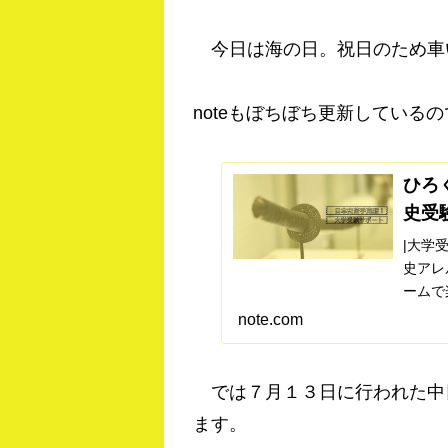
今日は海の日。祝日のため車
noteもぼちぼち更新している
ひろ
史受
|大学
史アレ
ームで
ち高２
note.com
験で偏
アソシエ
では７月１３日に行われた中
ます。