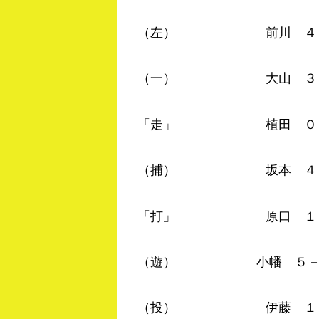
（左） 前川 ４－２ 
（一） 大山 ３－２ 
「走」 植田 ０－０ 
（捕） 坂本 ４－２ 
「打」 原口 １－０ 
（遊） 小幡 ５－２ 
（投） 伊藤 １－０ 