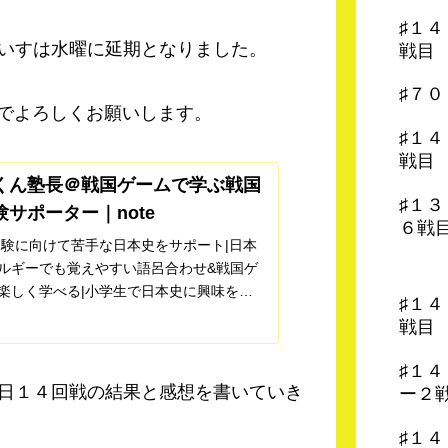
♯１
いすは水曜に延期となりました。
戦目
♯７
のでよろしくお願いします。
♯１
戦目
くん塾長＠戦国ゲームで学ぶ戦国
♯１
験サポーター｜note
６戦
受験に向けて苦手な日本史をサポート|日本
ルギーでも覚えやすい語呂合わせ&戦国ゲ
楽しく学べる|小学生で日本史に興味を持
♯１
で歴史検定日本史3級合格|苦手を克服し受
戦目
差値50を一緒に目指しませんか？Amazon
イ...
♯１
日１４回戦の結果と感想を書いていき
ー２
♯１