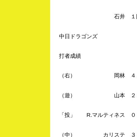
石井 １回０／３ 
中日ドラゴンズ
打者成績
（右） 岡林 ４－２ 
（遊） 山本 ２－０ 
「投」 R.マルティネス ０
（中） カリステ ３－１