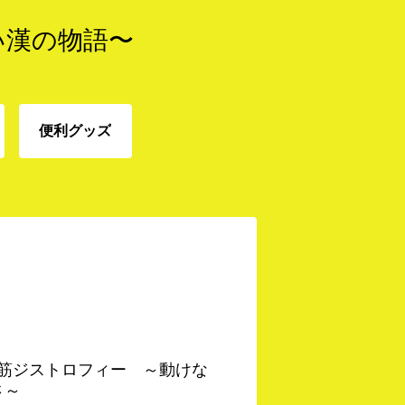
い漢の物語〜
便利グッズ
免
便利グッズ
 筋ジストロフィー ～動けな
さ～