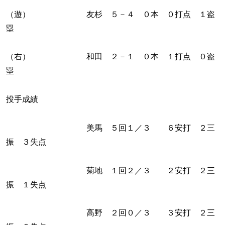
（遊） 友杉 ５－４ ０本 ０打点 １盗
塁
（右） 和田 ２－１ ０本 １打点 ０盗
塁
投手成績
美馬 ５回１／３ ６安打 ２三
振 ３失点
菊地 １回２／３ ２安打 ２三
振 １失点
高野 ２回０／３ ３安打 ２三