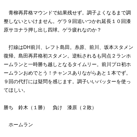
青柳再昇格マウンドで結果残せず。調子よくなるまで調
整しないといけません。ゲラ９回追いつかれ延長１０回漆
原サヨナラ押し出し四球。ゲラ疲れなのか？
打線はDH前川、レフト島田。糸原、前川、坂本スタメン
復帰。島田再昇格初スタメン。逆転されるも同点２ランホ
ームランと一時勝ち越しとなるタイムリー。前川プロ初ホ
ームランおめでとう！チャンスありながらあと１本でず。
９回の代打には疑問を感じます。調子いいバッターを使っ
てほしい。
勝ち 鈴木（１勝） 負け 漆原（２敗）
ホームラン