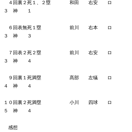
４回裏２死１、２塁 和田 右安 ロ
３ 神 １
６回表無死１塁 前川 右本 ロ
３ 神 ３
７回表２死２塁 前川 右安 ロ
３ 神 ４
９回裏１死満塁 髙部 左犠 ロ
４ 神 ４
１０回裏２死満塁 小川 四球 ロ
５ 神 ４
感想