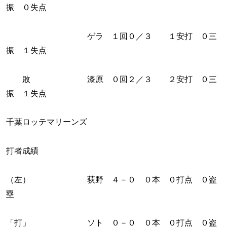
振 ０失点
ゲラ １回０／３ １安打 ０三
振 １失点
敗 漆原 ０回２／３ ２安打 ０三
振 １失点
千葉ロッテマリーンズ
打者成績
（左） 荻野 ４－０ ０本 ０打点 ０盗
塁
「打」 ソト ０－０ ０本 ０打点 ０盗