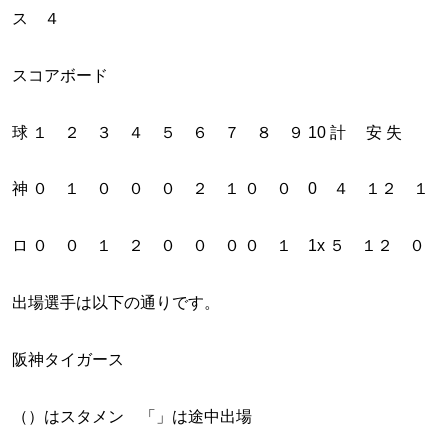
ス ４
スコアボード
球 １ ２ ３ ４ ５ ６ ７ ８ ９ 10 計 安 失
神 ０ １ ０ ０ ０ ２ １ ０ ０ 0 ４ １２ １
ロ ０ ０ １ ２ ０ ０ ０ ０ １ 1x ５ １２ ０
出場選手は以下の通りです。
阪神タイガース
（）はスタメン 「」は途中出場