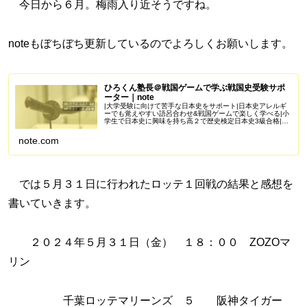
今日から６月。梅雨入り近そうですね。
noteもぼちぼち更新しているのでよろしくお願いします。
ひろくん塾長＠戦国ゲームで学ぶ戦国史受験サポ
ーター｜note
|大学受験に向けて苦手な日本史をサポート|日本史アレルギ
ーでも覚えやすい語呂合わせ&戦国ゲームで楽しく学べる|小
学生で日本史に興味を持ち高２で歴史検定日本史3級合格|苦
手を克服し受験で偏差値50を一緒に目指しませんか？
Amazonアソシエイ...
note.com
では５月３１日に行われたロッテ１回戦の結果と感想を
書いていきます。
２０２４年５月３１日（金） １８：００ ZOZOマ
リン
千葉ロッテマリーンズ ５ 阪神タイガー