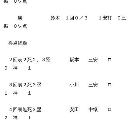
振 ０失点
勝 鈴木 １回０／３ １安打 ０三
振 ０失点
得点経過
２回表２死２、３塁 坂本 三安 ロ
０ 神 １
３回裏２死３塁 小川 三安 ロ
１ 神 １
４回裏無死３塁 安田 中犠 ロ
２ 神 １