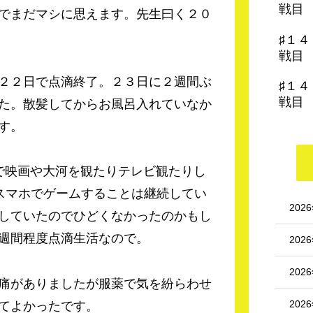
戦目
でまだマシに思えます。先生曰く２０
♯１
戦目
２２日で点滴終了。２３日に２週間ぶ
♯１
戦目
た。散髪してからお風呂入れていなか
す。
で映画や大河を観たりテレビ観たりし
）とスマホでゲームすることは継続してい
202
していたのでひどくなかったのかもし
週間程度点滴生活なので。
202
202
痛がありましたが服薬で気を紛らわせ
202
てよかったです。