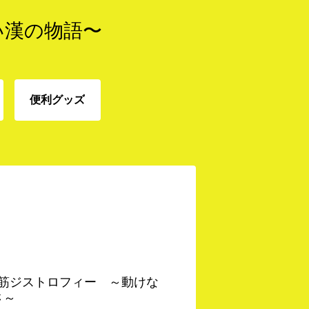
い漢の物語〜
便利グッズ
免
便利グッズ
 筋ジストロフィー ～動けな
さ～