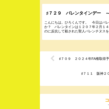
♯７２９ バレンタインデー 
こんにちは。ひろくんです。 今日はバ
か？ バレンタインは１２０７年２月１
のに反抗して殺された聖人バレンチヌスを
♯７０９ ２０２４年FA権取得
♯７１１ 阪神２