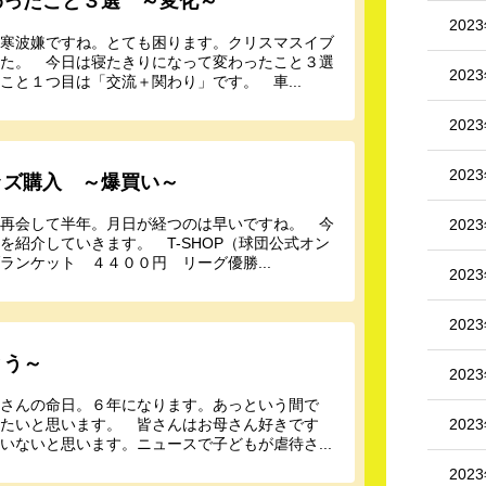
わったこと３選 ～変化～
202
の寒波嫌ですね。とても困ります。クリスマスイブ
した。 今日は寝たきりになって変わったこと３選
202
と１つ目は「交流＋関わり」です。 車...
202
202
ッズ購入 ～爆買い～
と再会して半年。月日が経つのは早いですね。 今
202
紹介していきます。 T-SHOP（球団公式オン
ンケット ４４００円 リーグ優勝...
202
202
とう～
202
母さんの命日。６年になります。あっという間で
202
きたいと思います。 皆さんはお母さん好きです
いないと思います。ニュースで子どもが虐待さ...
202