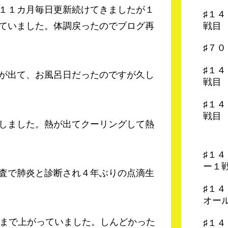
１１カ月毎日更新続けてきましたが１
♯１
戦目
ていました。体調戻ったのでブログ再
♯７
♯１
が出て、お風呂日だったのですが久し
戦目
♯１
戦目
しました。熱が出てクーリングして熱
♯１
ー１
査で肺炎と診断され４年ぶりの点滴生
♯１
オー
まで上がっていました。しんどかった
♯１