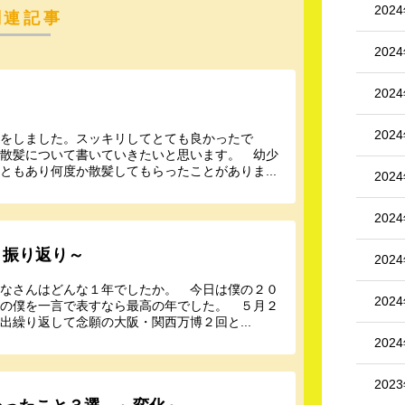
202
関連記事
202
202
202
髪をしました。スッキリしてとても良かったで
で散髪について書いていきたいと思います。 幼少
ともあり何度か散髪してもらったことがありま...
202
202
～振り返り～
202
みなさんはどんな１年でしたか。 今日は僕の２０
202
年の僕を一言で表すなら最高の年でした。 ５月２
繰り返して念願の大阪・関西万博２回と...
202
202