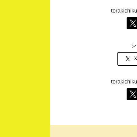
torakic
シ
torakic