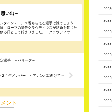
202
～思い出～
202
レンタインデー。１番もらえる選手は誰でしょう
４日、ローマの皇帝クラウディウスが結婚を禁じた
202
祭る日として始まりました。 クラウディウ...
202
202
予定選手 ～パリーグ～
202
０２４年メンバー ～アレンパに向けて～
202
202
202
コメント