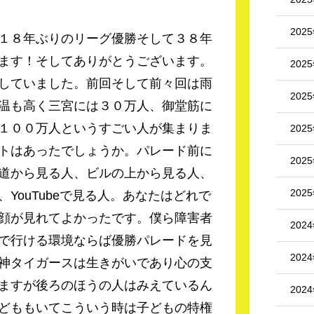
202
１８年ぶりのリーグ優勝そして３８年
ます！そしてありがとうございます。
202
していました。前回そして前々回は雨
202
温も高く三宮には３０万人、御堂筋に
１００万人というすごい人が集まりま
202
トはあったでしょうか。パレード前に
202
道から見る人、ビルの上から見る人、
202
YouTubeで見る人。あなたはどれで
顔が見れてよかったです。僕ら障害者
202
で行ける環境ならば優勝パレードを見
202
神タイガースは生きがいであり心の支
ますが後ろのほうの人はみえているん
202
どももいてこういう時は子どもの特権