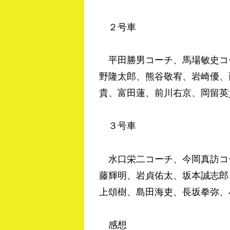
２号車
平田勝男コーチ、馬場敏史コ
野隆太郎、熊谷敬宥、岩崎優、
貴、富田蓮、前川右京、岡留英
３号車
水口栄二コーチ、今岡真訪コ
藤輝明、岩貞佑太、坂本誠志郎
上頌樹、島田海吏、長坂拳弥、
感想