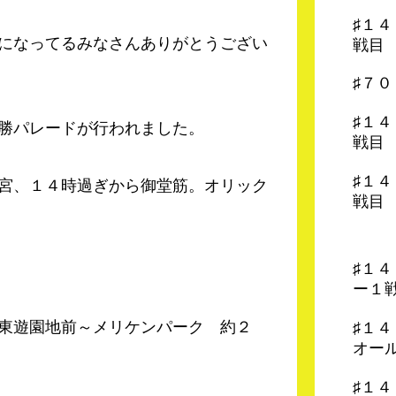
♯１
になってるみなさんありがとうござい
戦目
♯７
♯１
勝パレードが行われました。
戦目
♯１
宮、１４時過ぎから御堂筋。オリック
戦目
♯１
ー１
東遊園地前～メリケンパーク 約２
♯１
オー
♯１