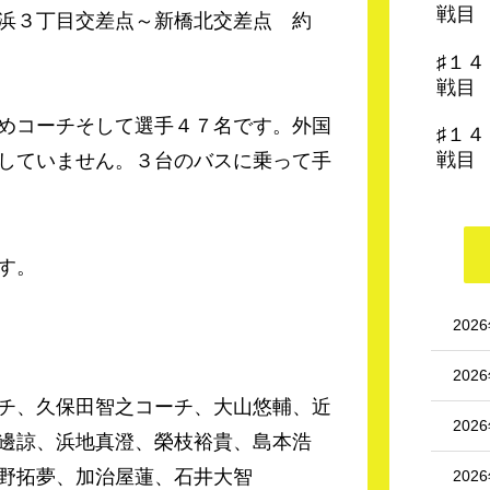
戦目
浜３丁目交差点～新橋北交差点 約
♯１
戦目
めコーチそして選手４７名です。外国
♯１
戦目
していません。３台のバスに乗って手
す。
202
202
チ、久保田智之コーチ、大山悠輔、近
202
邊諒、浜地真澄、榮枝裕貴、島本浩
野拓夢、加治屋蓮、石井大智
202