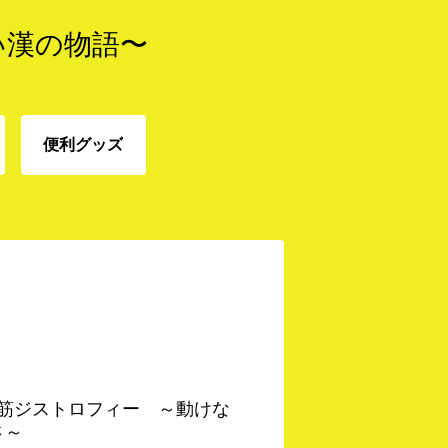
い漢の物語〜
便利グッズ
免
便利グッズ
 筋ジストロフィー ～動けな
さ～