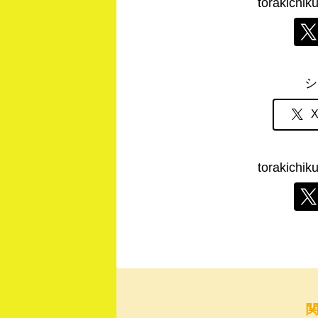
torakic
シ
torakic