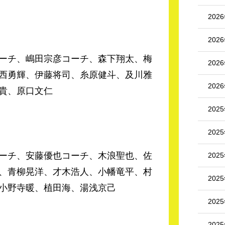
202
202
ーチ、嶋田宗彦コーチ、森下翔太、梅
202
西勇輝、伊藤将司、糸原健斗、及川雅
202
貴、原口文仁
202
202
ーチ、安藤優也コーチ、木浪聖也、佐
202
、青柳晃洋、才木浩人、小幡竜平、村
202
小野寺暖、植田海、湯浅京己
202
202