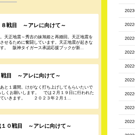
202
202
１８戦目 ～アレに向けて～
河。天正地震～秀吉の妹旭姫と再婚回。天正地震を
202
にさせるために奮闘しています。天正地震が起きな
。 阪神タイガース承認応援ブックが新...
202
202
３戦目 ～アレに向けて～
202
もあと１週間。けがなく打ち上げしてもらいたいで
よろしくお願いします。 では２月１９日に行われた
202
ていきます。 ２０２３年２月１...
202
202
戦１０戦目 ～アレに向けて～