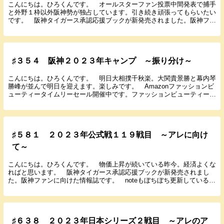
こんにちは。ひろくんです。 オールスターファン投票中間発表で捕手
と外野１枠以外阪神勢が独占しています。引き続き頑張ってもらいたい
です。 阪神タイガース承認応援ブックが新発売されました。阪神ファ
ンに向けた情報誌です。 noteもぼちぼち更新し...
♯３５４ 阪神２０２３年キャンプ ～振り分け～
こんにちは。ひろくんです。 明日大相撲千秋楽。大関貴景勝と幕内琴
勝峰が並んで明日を迎えます。楽しみです。 Amazonファッションビ
ューティータイムリーセール開催中です。ファッションビューティー好
きな方は要チェックです。 今日は来月行われる...
♯５８１ ２０２３年公式戦１１９戦目 ～アレに向け
て～
こんにちは。ひろくんです。 物価上昇が続いている昨今。経済よくな
ればと思います。 阪神タイガース承認応援ブックが新発売されまし
た。阪神ファンに向けた情報誌です。 noteもぼちぼち更新しているの
でよろしくお願いします。 では９月２日に行われ...
♯６３８ ２０２３年日本シリーズ２戦目 ～アレのア