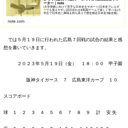
ーター｜note
|大学受験に向けて苦手な日本史をサポート|日本史アレルギ
ーでも覚えやすい語呂合わせ&戦国ゲームで楽しく学べる|小
学生で日本史に興味を持ち高２で歴史検定日本史3級合格|苦
手を克服し受験で偏差値50を一緒に目指しませんか？
Amazonアソシエイ...
note.com
では５月１９日に行われた広島７回戦の試合の結果と感
想を書いていきます。
２０２３年５月１９日（金） １８：００ 甲子園
阪神タイガース ７ 広島東洋カープ １０
スコアボード
球 １ ２ ３ ４ ５ ６ ７ ８ ９ 計 安 失