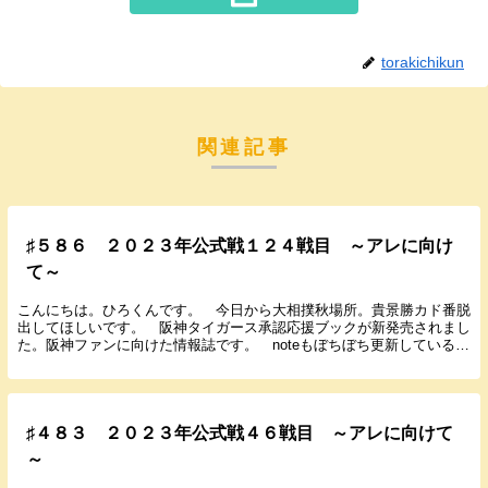
torakichikun
関連記事
♯５８６ ２０２３年公式戦１２４戦目 ～アレに向け
て～
こんにちは。ひろくんです。 今日から大相撲秋場所。貴景勝カド番脱
出してほしいです。 阪神タイガース承認応援ブックが新発売されまし
た。阪神ファンに向けた情報誌です。 noteもぼちぼち更新しているの
でよろしくお願いします。 では９月９日に行わ...
♯４８３ ２０２３年公式戦４６戦目 ～アレに向けて
～