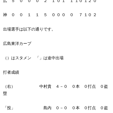
広 ５ ０ ０ ０ ２ １ ０ １ １ １０ １２ ０
神 ０ ０ １ １ ５ ０ ０ ０ ０ ７ １０ ２
出場選手は以下の通りです。
広島東洋カープ
（）はスタメン 「」は途中出場
打者成績
（右） 中村貴 ４－０ ０本 ０打点 ０盗
塁
「投」 島内 ０－０ ０本 ０打点 ０盗