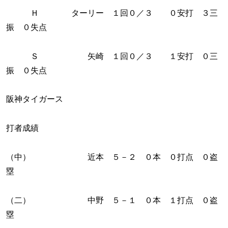
Ｈ ターリー １回０／３ ０安打 ３三
振 ０失点
Ｓ 矢崎 １回０／３ １安打 ０三
振 ０失点
阪神タイガース
打者成績
（中） 近本 ５－２ ０本 ０打点 ０盗
塁
（二） 中野 ５－１ ０本 １打点 ０盗
塁