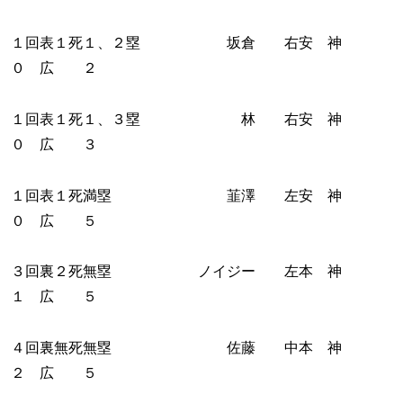
１回表１死１、２塁 坂倉 右安 神
０ 広 ２
１回表１死１、３塁 林 右安 神
０ 広 ３
１回表１死満塁 韮澤 左安 神
０ 広 ５
３回裏２死無塁 ノイジー 左本 神
１ 広 ５
４回裏無死無塁 佐藤 中本 神
２ 広 ５