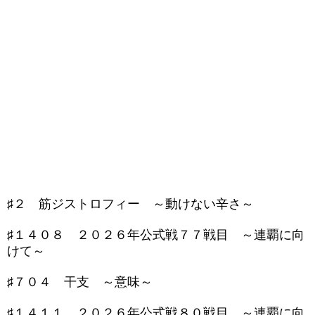
♯２ 筋ジストロフィー ～動けない辛さ～
♯１４０８ ２０２６年公式戦７７戦目 ～連覇に向
けて～
♯７０４ 干支 ～意味～
♯１４１１ ２０２６年公式戦８０戦目 ～連覇に向