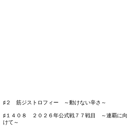
♯２ 筋ジストロフィー ～動けない辛さ～
♯１４０８ ２０２６年公式戦７７戦目 ～連覇に向
けて～