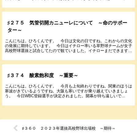
レギュラーで砂田は中継ぎ左腕として活躍していま...
♯２７５ 気管切開カニューレについて ～命のサポー
ター～
こんにちは。ひろくんです。 今日は文化の日ですね。これからの文化
の発展に期待しています。 今日はイチロー率いる草野球チームが女子
高校野球選抜と試合してたので観ていました。イチローまだできます
ね。今年から松坂がチームメートに加わり大活躍してい...
♯３７４ 酸素飽和度 ～重要～
こんにちは。ひろくんです。 今月も上旬終わりですね。関東のほうは
寒波がきているようですね。大阪も寒いですが乗り越えていきましょ
う。 今日WBC登録選手が決定されました。開幕が待ち遠しいで
す。 今日は酸素飽和度について書いていきたいと思います...
♯３６０ ２０２３年選抜高校野球出場校 ～期待～