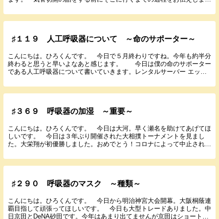
す。呼吸器をつけるようになったのは高１の時でした。...
♯１１９ 人工呼吸器について ～命のサポーター～
こんにちは。ひろくんです。 今日で５月終わりですね。今年も約半分
終わると思うと早いよなあと感じます。 今日は僕の命のサポーター
である人工呼吸器について書いていきます。レンタルサーバー エック
スサーバー 僕が呼吸器をつけるようになったのは高...
♯３６９ 呼吸器の加湿 ～重要～
こんにちは。ひろくんです。 今日は大河。早く瀬名を助けてあげてほ
しいです。 今日は３年ぶり開催された大相撲トーナメントを見まし
た。大栄翔が初優勝しました。おめでとう！コロナによって中止されて
いたイベントが復活していくことはとても嬉しいことで...
♯２９０ 呼吸器のマスク ～種類～
こんにちは。ひろくんです。 今日から明治神宮大会開幕。大阪桐蔭連
覇目指して頑張ってほしいです。 今日も大型トレードありました。中
日京田とDeNA砂田です。今年はあまり出てませんが京田はショートの