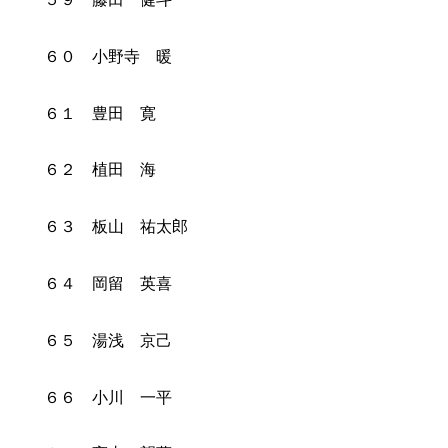
６０ 小野寺 暖
６１ 豊田 寛
６２ 植田 海
６３ 板山 祐太郎
６４ 岡留 英喜
６５ 湯浅 京己
６６ 小川 一平