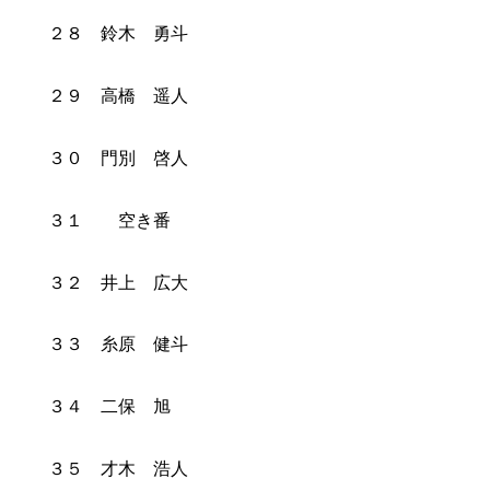
２８ 鈴木 勇斗
２９ 高橋 遥人
３０ 門別 啓人
３１ 空き番
３２ 井上 広大
３３ 糸原 健斗
３４ 二保 旭
３５ 才木 浩人