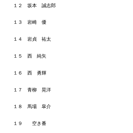
１２ 坂本 誠志郎
１３ 岩崎 優
１４ 岩貞 祐太
１５ 西 純矢
１６ 西 勇輝
１７ 青柳 晃洋
１８ 馬場 皐介
１９ 空き番