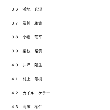
３６ 浜地 真澄
３７ 及川 雅貴
３８ 小幡 竜平
３９ 榮枝 裕貴
４０ 井坪 陽生
４１ 村上 頌樹
４２ カイル ケラー
４３ 高濱 祐仁