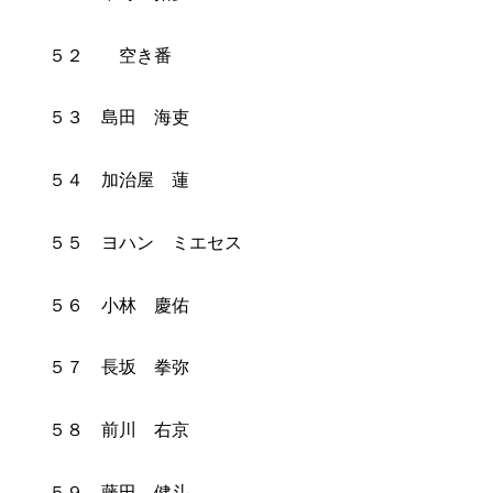
５２ 空き番
５３ 島田 海吏
５４ 加治屋 蓮
５５ ヨハン ミエセス
５６ 小林 慶佑
５７ 長坂 拳弥
５８ 前川 右京
５９ 藤田 健斗