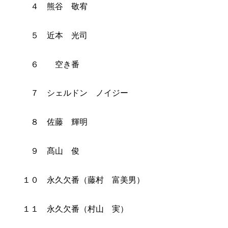
４ 熊谷 敬宥
５ 近本 光司
６ 空き番
７ シェルドン ノイジー
８ 佐藤 輝明
９ 髙山 俊
１０ 永久欠番（藤村 富美男）
１１ 永久欠番（村山 実）