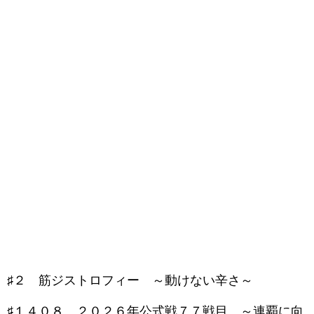
♯２ 筋ジストロフィー ～動けない辛さ～
♯１４０８ ２０２６年公式戦７７戦目 ～連覇に向