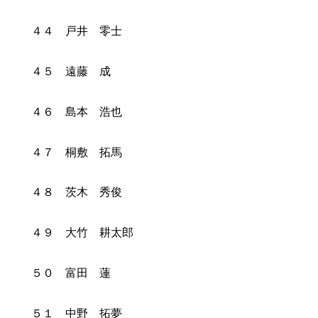
４４ 戸井 零士
４５ 遠藤 成
４６ 島本 浩也
４７ 桐敷 拓馬
４８ 茨木 秀俊
４９ 大竹 耕太郎
５０ 富田 蓮
５１ 中野 拓夢