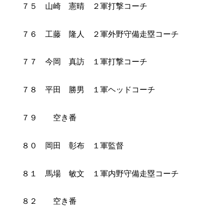
７５ 山崎 憲晴 ２軍打撃コーチ
７６ 工藤 隆人 ２軍外野守備走塁コーチ
７７ 今岡 真訪 １軍打撃コーチ
７８ 平田 勝男 １軍ヘッドコーチ
７９ 空き番
８０ 岡田 彰布 １軍監督
８１ 馬場 敏文 １軍内野守備走塁コーチ
８２ 空き番