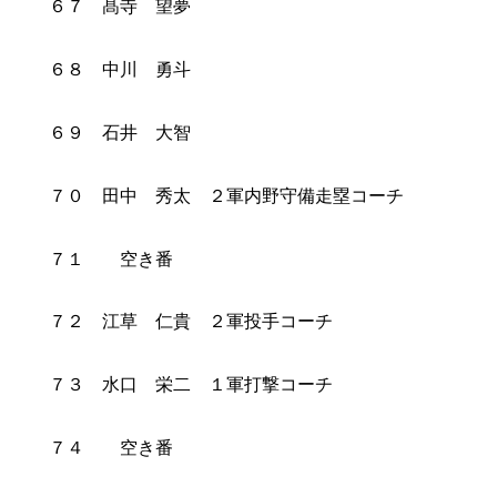
６７ 髙寺 望夢
６８ 中川 勇斗
６９ 石井 大智
７０ 田中 秀太 ２軍内野守備走塁コーチ
７１ 空き番
７２ 江草 仁貴 ２軍投手コーチ
７３ 水口 栄二 １軍打撃コーチ
７４ 空き番