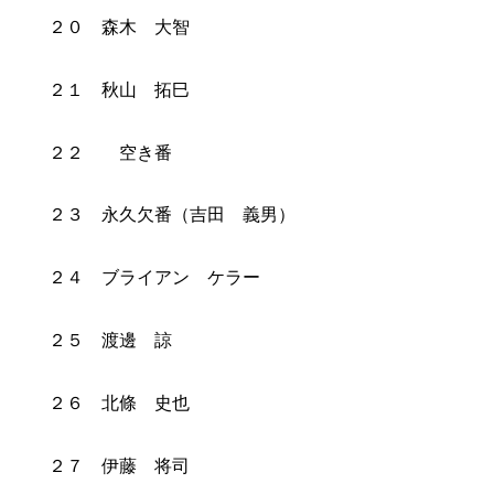
２０ 森木 大智
２１ 秋山 拓巳
２２ 空き番
２３ 永久欠番（吉田 義男）
２４ ブライアン ケラー
２５ 渡邊 諒
２６ 北條 史也
２７ 伊藤 将司