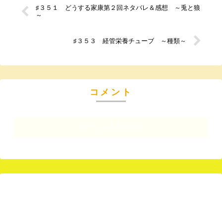
♯３５１ どうする家康第２回ネタバレ＆感想 ～兎と狼
～
♯３５３ 経管栄養チューブ ～種類～
コメント
コメントを書き込む