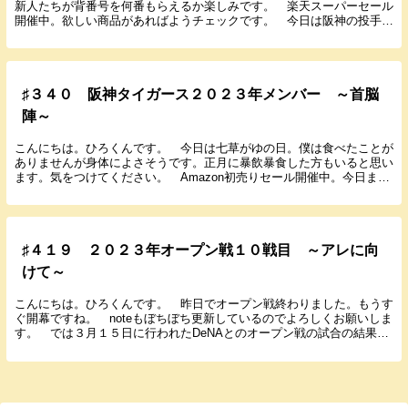
新人たちが背番号を何番もらえるか楽しみです。 楽天スーパーセール
開催中。欲しい商品があればようチェックです。 今日は阪神の投手成
績を振り返っていこうと思います。 年齢は２０２３...
♯３４０ 阪神タイガース２０２３年メンバー ～首脳
陣～
こんにちは。ひろくんです。 今日は七草がゆの日。僕は食べたことが
ありませんが身体によさそうです。正月に暴飲暴食した方もいると思い
ます。気をつけてください。 Amazon初売りセール開催中。今日まで
です。ほしいものは要チェック！！僕は日用品買...
♯４１９ ２０２３年オープン戦１０戦目 ～アレに向
けて～
こんにちは。ひろくんです。 昨日でオープン戦終わりました。もうす
ぐ開幕ですね。 noteもぼちぼち更新しているのでよろしくお願いしま
す。 では３月１５日に行われたDeNAとのオープン戦の試合の結果と
感想を書いていきます。 ２０２３年３月...