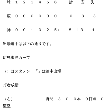
球 １ ２ ３ ４ ５ ６ 計 安 失
広 ０ ０ ０ ０ ０ ０ ０ ３ ３
神 ０ ０ １ ０ ２ ５x ８ １３ １
出場選手は以下の通りです。
広島東洋カープ
（）はスタメン 「」は途中出場
打者成績
（右） 野間 ３－０ ０本 ０打点 ０
盗塁