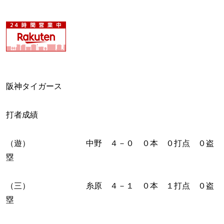
阪神タイガース
打者成績
（遊） 中野 ４－０ ０本 ０打点 ０盗
塁
（三） 糸原 ４－１ ０本 １打点 ０盗
塁