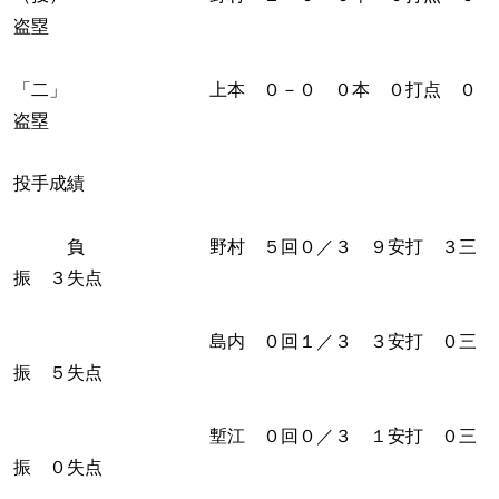
盗塁
「二」 上本 ０－０ ０本 ０打点 ０
盗塁
投手成績
負 野村 ５回０／３ ９安打 ３三
振 ３失点
島内 ０回１／３ ３安打 ０三
振 ５失点
塹江 ０回０／３ １安打 ０三
振 ０失点