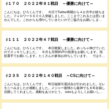
♯１７０ ２０２２年９１戦目 ～優勝に向けて～
こんにちは。ひろくんです。 今日でTwitter再開から４か月半が経ちま
した。フォロワー５６００人突破しました。ここまでこれるとは思いま
せんでした。これからも増やしていきたいのでご協力をお願いしま
す。 今月も月間MVPの投票をお願いします。...
♯１１１ ２０２２年４７戦目 ～優勝に向けて～
こんにちは。ひろくんです。 本日散髪しました。めっちゃ伸びていた
のでスッキリしました。 今月も月間MVPの投票をお願いします。現
役選手でお願いします。たくさんの参加お待ちしています。 では５月
２２日に行われた巨人１２回戦の結果と感想を書いて...
♯２３５ ２０２２年１４０戦目 ～CSに向けて～
こんにちは。ひろくんです。 昨日福留引退試合が行われました。セレ
モニーみましたが感動しました。メジャー復帰から阪神でも８年在籍し
活躍してくれました。感動をありがとう。 noteもよろしくお願いしま
す。 今日からAmazonタイムリーセール開...