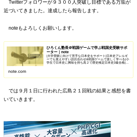
Twitterフォロワーが９３００人突破し目標である万垢が
近づいてきました。達成したら報告します。
noteもよろしくお願いします。
ひろくん塾長＠戦国ゲームで学ぶ戦国史受験サポ
ーター｜note
|大学受験に向けて苦手な日本史をサポート|日本史アレルギ
ーでも覚えやすい語呂合わせ&戦国ゲームで楽しく学べる|小
学生で日本史に興味を持ち高２で歴史検定日本史3級合格|苦
手を克服し受験で偏差値50を一緒に目指しませんか？
Amazonアソシエイ...
note.com
では９月１日に行われた広島２１回戦の結果と感想を書
いていきます。