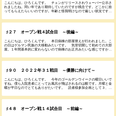
こんにちは。ひろくんです。 チェンがリリースされウェーバー公示さ
れましたね。同い年であり期待していたのですが残念です。どこかに拾
ってもらえたらいいのですが。年齢と怪我明けなので厳しい状況です
ね。 今月も月間MVPの投票をお願いします。現役で...
♯２７ オープン戦４試合目 ～後編～
こんにちは。ひろくんです。 本日病棟の部屋替えが行われました。こ
の日はゲルマン民族の大移動みたいです。 気管切開して初めての大部
屋。１年間基本的に変わらないので病棟のお正月みたいな感じですか
ね。新たな生活が始まりました。 Twitterがロ...
♯９０ ２０２２年３１戦目 ～優勝に向けて～
こんにちは。ひろくんです。 今年のゴールデンウイークの曜日いいで
すね。僕ら入院患者にとってお風呂が飛ばされるのは酷です。月曜と金
曜が平日なのでとてもありがたいです。 読者様参加企画として３、４
月の月間MVPの投票をしています。投票選手は阪神...
♯４８ オープン戦１４試合目 ～前編～