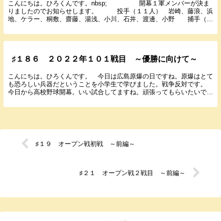
こんにちは。ひろくんです。nbsp; 開幕１軍メンバーが決ま
りましたのでお知らせします。 投手（１１人） 岩崎、藤浪、浜
地、ケラー、桐敷、齋藤、湯浅、小川、石井、渡邊、小野 捕手（
３人） 梅野、坂本、長坂 内野手（ ９人） ...
♯１８６ ２０２２年１０１戦目 ～優勝に向けて～
こんにちは。ひろくんです。 今日は広島原爆の日ですね。原爆はとて
も恐ろしい兵器だということを小学生で学びました。戦争反対です。
今日から高校野球開幕。いい試合してますね。頑張ってもらいたいで
す。 では８月５日に行われた広島１６回戦の結果と感...
♯１９ オープン戦初戦 ～前編～
♯２１ オープン戦２戦目 ～前編～