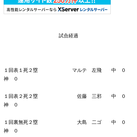
試合経過
１回表１死２塁 マルテ 左飛 中 ０
神 ０
１回表２死２塁 佐藤 三邪 中 ０
神 ０
１回裏無死２塁 大島 二ゴ 中 ０
神 ０