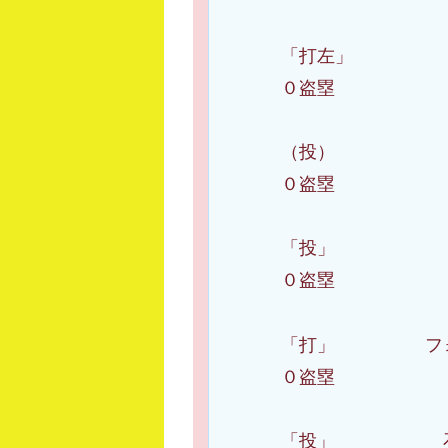
「打左」 度
０盗塁
（投） ケイ
０盗塁
「投」 宮城
０盗塁
「打」 フォー
０盗塁
「投」 石田