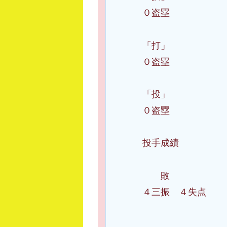
０盗塁
「打」 戸柱
０盗塁
「投」 入江
０盗塁
投手成績
敗 ケイ 
４三振 ４失点
宮城 ０