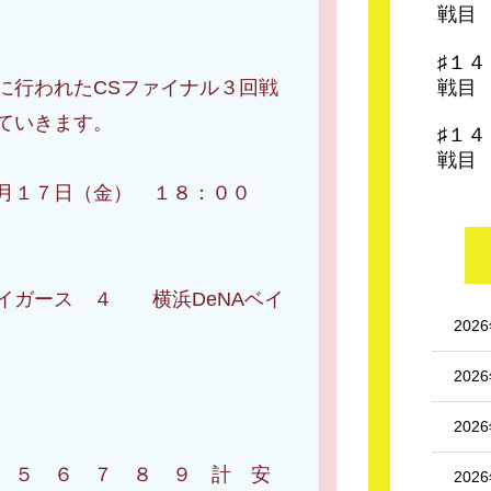
検定日本史3級合格|苦手を克服
戦目
し受験で偏差値50を一緒に目指
しませんか？Amazonアソシエ
♯１
イ...
戦目
行われたCSファイナル３回戦
ていきます。
♯１
戦目
月１７日（金） １８：００
 ４ 横浜DeNAベイ
202
202
202
４ ５ ６ ７ ８ ９ 計 安
202