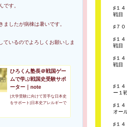
んです。
♯１
戦目
きましたが病棟は暑いです。
♯７
♯１
新しているのでよろしくお願いしま
戦目
♯１
戦目
ひろくん塾長＠戦国ゲー
ムで学ぶ戦国史受験サポ
♯１
ーター｜note
ー１
|大学受験に向けて苦手な日本史
をサポート|日本史アレルギーで
♯１
も覚えやすい語呂合わせ&戦国
オー
ゲームで楽しく学べる|小学生で
日本史に興味を持ち高２で歴史
♯１