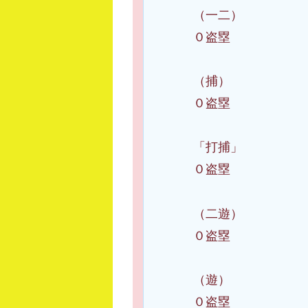
（一二） 牧
０盗塁
（捕） 山本
０盗塁
「打捕」 松
０盗塁
（二遊） 林
０盗塁
（遊） 石上
０盗塁