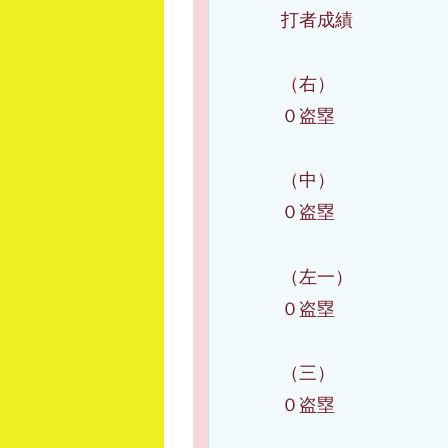
打者成績
（右） 蝦名
０盗塁
（中） 桑原
０盗塁
（左一） 佐
０盗塁
（三） 筒香
０盗塁