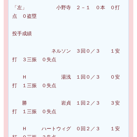
「左」 小野寺 ２－１ ０本 ０打
点 ０盗塁
投手成績
ネルソン ３回０／３ １安
打 ３三振 ０失点
Ｈ 湯浅 １回０／３ ０安
打 １三振 ０失点
勝 岩貞 １回２／３ ３安
打 １三振 ０失点
Ｈ ハートウィグ ０回２／３ １安