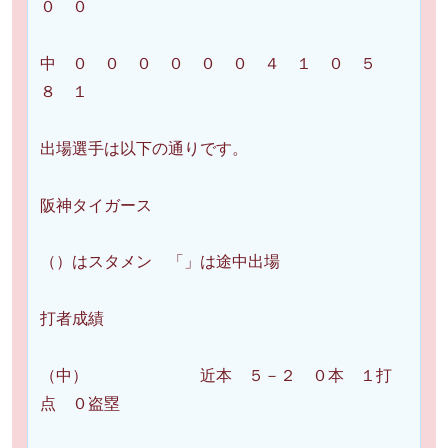
０ ０
中 ０ ０ ０ ０ ０ ０ ４ １ ０ ５
８ １
出場選手は以下の通りです。
阪神タイガース
（）はスタメン 「」は途中出場
打者成績
（中） 近本 ５－２ ０本 １打
点 ０盗塁