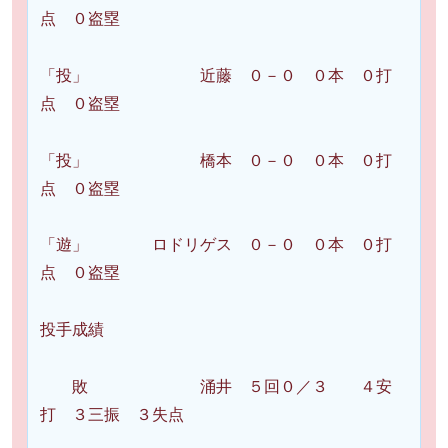
点 ０盗塁
「投」 近藤 ０－０ ０本 ０打
点 ０盗塁
「投」 橋本 ０－０ ０本 ０打
点 ０盗塁
「遊」 ロドリゲス ０－０ ０本 ０打
点 ０盗塁
投手成績
敗 涌井 ５回０／３ ４安
打 ３三振 ３失点