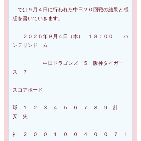
では９月４日に行われた中日２０回戦の結果と感
想を書いていきます。
２０２５年９月４日（木） １８：００ バ
ンテリンドーム
中日ドラゴンズ ５ 阪神タイガー
ス ７
スコアボード
球 １ ２ ３ ４ ５ ６ ７ ８ ９ 計
安 失
神 ２ ０ ０ １ ０ ０ ４ ０ ０ ７ １