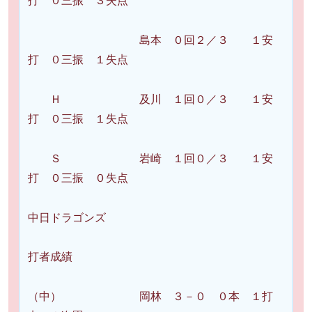
打 ０三振 ３失点
島本 ０回２／３ １安
打 ０三振 １失点
Ｈ 及川 １回０／３ １安
打 ０三振 １失点
Ｓ 岩崎 １回０／３ １安
打 ０三振 ０失点
中日ドラゴンズ
打者成績
（中） 岡林 ３－０ ０本 １打