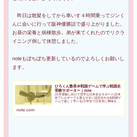
昨日は散髪をしてから車いす４時間乗ってジンく
んに会いに行って阪神優勝話で盛り上がりました。
お昼の栄養と病棟散歩。弟が来てくれたのでリクラ
イニング倒して休憩しました。
noteもぼちぼち更新しているのでよろしくお願いし
ます。
ひろくん塾長＠戦国ゲームで学ぶ戦国史
受験サポーター｜note
|大学受験に向けて苦手な日本史をサポート|日本
史アレルギーでも覚えやすい語呂合わせ&戦国ゲ
ームで楽しく学べる|小学生で日本史に興味を持
ち高２で歴史検定日本史3級合格|苦手を克服し受
験で偏差値50を一緒に目指しませんか？
note.com
Amazonアソシエイ...