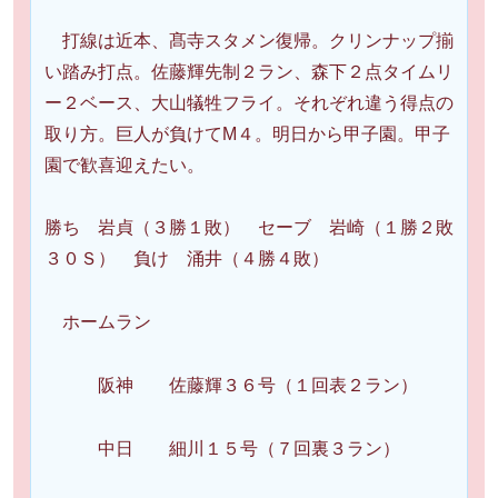
打線は近本、髙寺スタメン復帰。クリンナップ揃
い踏み打点。佐藤輝先制２ラン、森下２点タイムリ
ー２ベース、大山犠牲フライ。それぞれ違う得点の
取り方。巨人が負けてM４。明日から甲子園。甲子
園で歓喜迎えたい。
勝ち 岩貞（３勝１敗） セーブ 岩崎（１勝２敗
３０Ｓ） 負け 涌井（４勝４敗）
ホームラン
阪神 佐藤輝３６号（１回表２ラン）
中日 細川１５号（７回裏３ラン）