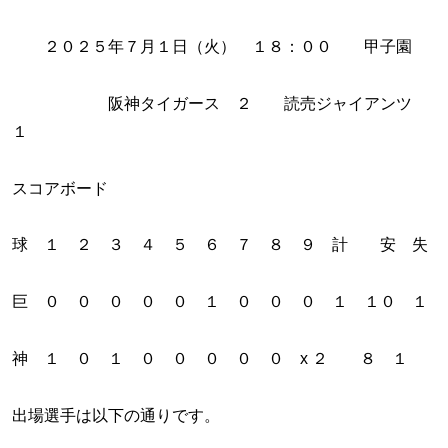
２０２５年７月１日（火） １８：００ 甲子園
阪神タイガース ２ 読売ジャイアンツ
１
スコアボード
球 １ ２ ３ ４ ５ ６ ７ ８ ９ 計 安 失
巨 ０ ０ ０ ０ ０ １ ０ ０ ０ １ １０ １
神 １ ０ １ ０ ０ ０ ０ ０ x ２ ８ １
出場選手は以下の通りです。