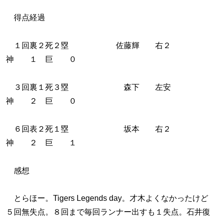
得点経過
１回裏２死２塁 佐藤輝 右２
神 １ 巨 ０
３回裏１死３塁 森下 左安
神 ２ 巨 ０
６回表２死１塁 坂本 右２
神 ２ 巨 １
感想
とらほー。Tigers Legends day。才木よくなかったけど
５回無失点。８回まで毎回ランナー出すも１失点。石井復