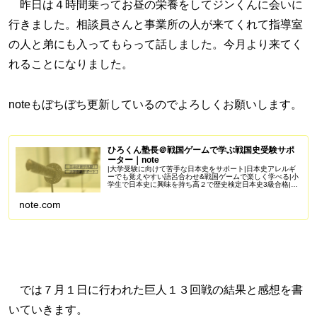
昨日は４時間乗ってお昼の栄養をしてジンくんに会いに
行きました。相談員さんと事業所の人が来てくれて指導室
の人と弟にも入ってもらって話しました。今月より来てく
れることになりました。
noteもぼちぼち更新しているのでよろしくお願いします。
ひろくん塾長＠戦国ゲームで学ぶ戦国史受験サポ
ーター｜note
|大学受験に向けて苦手な日本史をサポート|日本史アレルギ
ーでも覚えやすい語呂合わせ&戦国ゲームで楽しく学べる|小
学生で日本史に興味を持ち高２で歴史検定日本史3級合格|苦
手を克服し受験で偏差値50を一緒に目指しませんか？
Amazonアソシエイ...
note.com
では７月１日に行われた巨人１３回戦の結果と感想を書
いていきます。