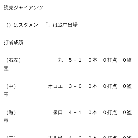
読売ジャイアンツ
（）はスタメン 「」は途中出場
打者成績
（右左） 丸 ５－１ ０本 ０打点 ０盗
塁
（中） オコエ ３－０ ０本 ０打点 ０盗
塁
（遊） 泉口 ４－１ ０本 ０打点 ０盗
塁