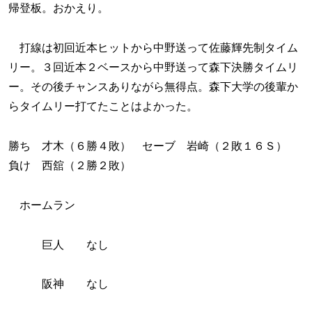
帰登板。おかえり。
打線は初回近本ヒットから中野送って佐藤輝先制タイム
リー。３回近本２ベースから中野送って森下決勝タイムリ
ー。その後チャンスありながら無得点。森下大学の後輩か
らタイムリー打てたことはよかった。
勝ち 才木（６勝４敗） セーブ 岩崎（２敗１６Ｓ）
負け 西舘（２勝２敗）
ホームラン
巨人 なし
阪神 なし