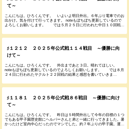
て～
こんにちは。ひろくんです。 いよいよ明日外出。６年ぶり電車でのお
出かけ。気を付けて行ってきます。 noteもぼちぼち更新しているので
よろしくお願いします。 では５月２５日に行われた中日１０回戦の
結果と感想を書いていきます。 ２０２５年５...
♯１２１２ ２０２５年公式戦１１４戦目 ～優勝に向
けて～
こんにちは。ひろくんです。 外出まであと３日。晴れてほしい。
noteもぼちぼち更新しているのでよろしくお願いします。 では８月
２４日に行われたヤクルト２２回戦の結果と感想を書いていきま
す。 ２０２５年８月２４日（日） １７：００ 神...
♯１１８１ ２０２５年公式戦８６戦目 ～優勝に向け
て～
こんにちは。ひろくんです。 昨日は５時間外出して今年の目標の１つ
でもある甲子園歴史館にヘルパーさんと弟と一緒に行ってきました。暑
かったけど室内中心だったのでマシでした。約７年ぶりの甲子園。運よ
くタイガースのラッピング電車に乗って甲子園に行く...