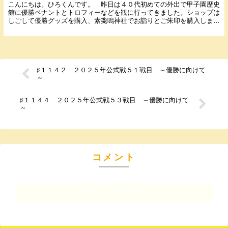
こんにちは。ひろくんです。 昨日は４０代初めての外出で甲子園歴史
館に優勝ペナントとトロフィーなどを観に行ってきました。ショップは
しごして優勝グッズを購入、素戔嗚神社でお詣りとご朱印を購入しまし
た。病棟では暖房入っているのでまだ半袖半ズボン。...
♯１１４２ ２０２５年公式戦５１戦目 ～優勝に向けて
～
♯１１４４ ２０２５年公式戦５３戦目 ～優勝に向けて
～
コメント
コメントを書き込む