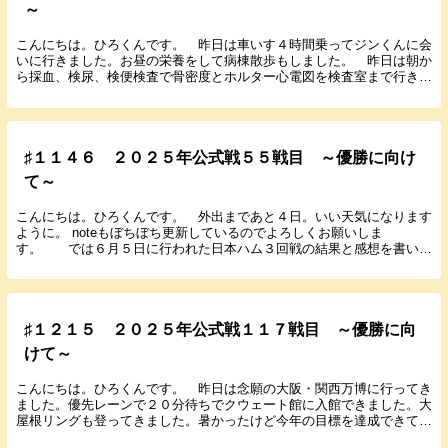
～
こんにちは。ひろくんです。 昨日は車いす４時間乗ってジンくんに会
いに行きました。お昼の栄養をして病棟散歩もしました。 昨日は朝か
ら採血、検尿、検便検査で骨密度とホルター心電図を検査室まで行きま
した。もうすぐ誕生日なので検査多いです。 今日は...
♯１１４６ ２０２５年公式戦５５戦目 ～優勝に向け
て～
こんにちは。ひろくんです。 外出まであと４日。いい天気になります
ように。 noteもぼちぼち更新しているのでよろしくお願いしま
す。 では６月５日に行われた日本ハム３回戦の結果と感想を書いて
いきます。 ２０２５年６月５日（木） １８：００...
♯１２１５ ２０２５年公式戦１１７戦目 ～優勝に向
けて～
こんにちは。ひろくんです。 昨日は念願の大阪・関西万博に行ってき
ました。優先レーンで２０分待ちでクウェート館に入館できました。大
屋根リングも登ってきました。暑かったけど今年の目標を達成できて思
い出に残る１日となりました。 noteもぼちぼち...