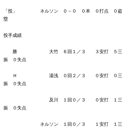
「投」 ネルソン ０－０ ０本 ０打点 ０盗
塁
投手成績
勝 大竹 ６回１／３ ３安打 ５三
振 ０失点
Ｈ 湯浅 ０回２／３ ０安打 ０三
振 ０失点
及川 １回０／３ ０安打 １三
振 ０失点
ネルソン １回０／３ １安打 １三