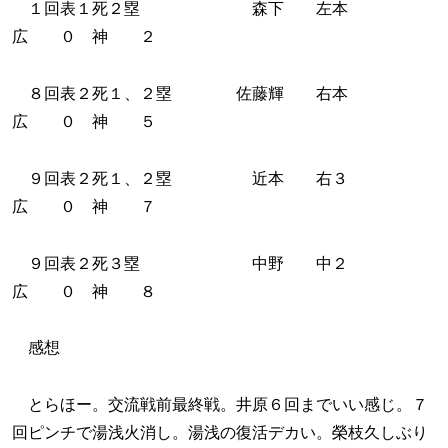
１回表１死２塁 森下 左本
広 ０ 神 ２
８回表２死１、２塁 佐藤輝 右本
広 ０ 神 ５
９回表２死１、２塁 近本 右３
広 ０ 神 ７
９回表２死３塁 中野 中２
広 ０ 神 ８
感想
とらほー。交流戦前最終戦。井原６回までいい感じ。７
回ピンチで湯浅火消し。湯浅の復活デカい。榮枝久しぶり