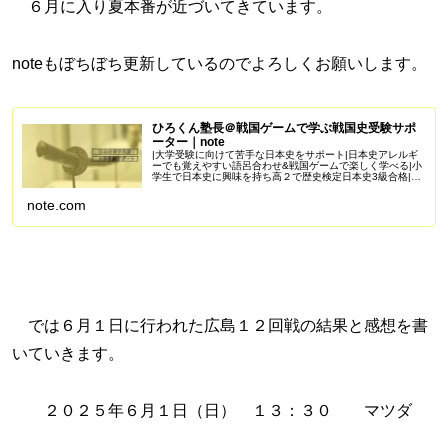
６月に入り夏本番が近づいてきています。
noteもぼちぼち更新しているのでよろしくお願いします。
ひろくん塾長＠戦国ゲームで学ぶ戦国史受験サポ
ーター｜note
|大学受験に向けて苦手な日本史をサポート|日本史アレルギ
ーでも覚えやすい語呂合わせ&戦国ゲームで楽しく学べる|小
学生で日本史に興味を持ち高２で歴史検定日本史3級合格|苦
手を克服し受験で偏差値50を一緒に目指しませんか？
Amazonアソシエイ...
note.com
では６月１日に行われた広島１２回戦の結果と感想を書
いていきます。
２０２５年６月１日（日） １３：３０ マツダ