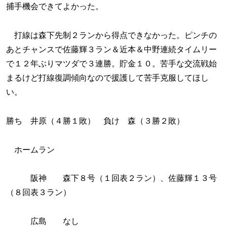
捕手機会できてよかった。
打線は森下先制２ランから得点できなかった。ピンチの
あとチャンスで佐藤輝３ラン＆近本＆中野連続タイムリー
で１２年ぶりマツダで３連勝。貯金１０。苦手な交流戦始
まるけど打線復調傾向なので援護して苦手克服してほし
い。
勝ち 井原（４勝１敗） 負け 森（３勝２敗）
ホームラン
阪神 森下８号（１回表２ラン）、佐藤輝１３号
（８回表３ラン）
広島 なし