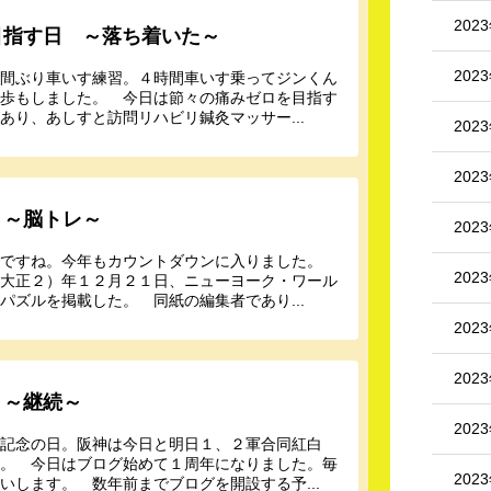
202
目指す日 ～落ち着いた～
202
週間ぶり車いす練習。４時間車いす乗ってジンくん
散歩もしました。 今日は節々の痛みゼロを目指す
り、あしすと訪問リハビリ鍼灸マッサー...
202
202
 ～脳トレ～
202
至ですね。今年もカウントダウンに入りました。
202
（大正２）年１２月２１日、ニューヨーク・ワール
ズルを掲載した。 同紙の編集者であり...
202
202
 ～継続～
202
国記念の日。阪神は今日と明日１、２軍合同紅白
す。 今日はブログ始めて１周年になりました。毎
202
いします。 数年前までブログを開設する予...