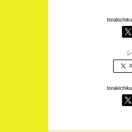
torakic
シ
torakic