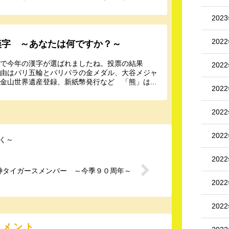
202
202
漢字 ～あなたは何ですか？～
寺で今年の漢字が選ばれましたね。投票の結果
202
理由はパリ五輪とパリパラの金メダル、大谷メジャ
金山世界遺産登録、新紙幣発行など 「熊」は...
202
202
202
く～
202
神タイガースメンバー ～今季９０周年～
202
202
コメント