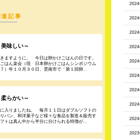
202
関連記事
202
202
～美味しい～
202
できますように。 今日は卵かけごはんの日です。
202
けごはん楽会（現 日本卵かけごはんシンポジウム
）年１０月３０日、雲南市で「第１回卵...
202
202
～柔らかい～
202
旬に入りましたね。 毎月１１日はダブルソフトの
ありパン、和洋菓子など様々な食品を製造＆販売す
202
トは真ん中から半分に分けられる特徴が...
202