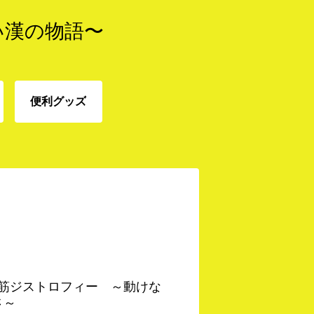
い漢の物語〜
便利グッズ
免
便利グッズ
 筋ジストロフィー ～動けな
さ～