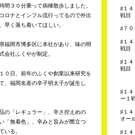
時間３０分乗って病棟散歩しました。
♯１
戦目
コロナとインフル流行ってるので外出
。早く落ち着いてほしい。
♯７
♯１
県福岡市博多区に本社があり、味の明
戦目
式会社ふくやが制定。
♯１
戦目
１０日、前年のふくや創業以来研究を
て、福岡名産の辛子明太子が誕生し
♯１
ー１
♯１
品の「レギュラー」、辛さ控えめの
オー
い「無着色」、辛みと旨みが際立つ
ている。
♯１