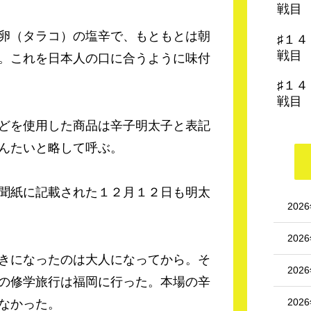
戦目
卵（タラコ）の塩辛で、もともとは朝
♯１
戦目
。これを日本人の口に合うように味付
♯１
戦目
どを使用した商品は辛子明太子と表記
んたいと略して呼ぶ。
聞紙に記載された１２月１２日も明太
202
202
きになったのは大人になってから。そ
202
の修学旅行は福岡に行った。本場の辛
202
なかった。