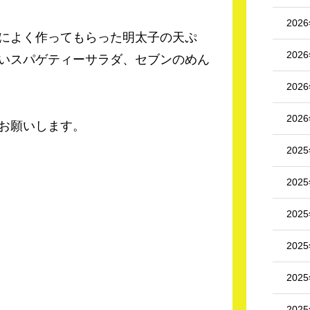
202
によく作ってもらった明太子の天ぷ
202
いスパゲティーサラダ、セブンのめん
202
202
お願いします。
202
202
202
202
202
202