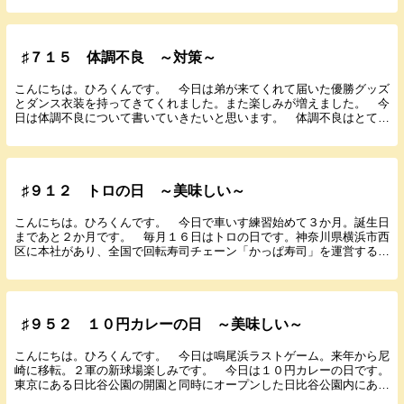
♯７１５ 体調不良 ～対策～
こんにちは。ひろくんです。 今日は弟が来てくれて届いた優勝グッズ
とダンス衣装を持ってきてくれました。また楽しみが増えました。 今
日は体調不良について書いていきたいと思います。 体調不良はとても
しんどいです。早めに対処すれば回復するまで日数を...
♯９１２ トロの日 ～美味しい～
こんにちは。ひろくんです。 今日で車いす練習始めて３か月。誕生日
まであと２か月です。 毎月１６日はトロの日です。神奈川県横浜市西
区に本社があり、全国で回転寿司チェーン「かっぱ寿司」を運営するカ
ッパ・クリエイト株式会社が制定。 日付は１０（ト...
♯９５２ １０円カレーの日 ～美味しい～
こんにちは。ひろくんです。 今日は鳴尾浜ラストゲーム。来年から尼
崎に移転。２軍の新球場楽しみです。 今日は１０円カレーの日です。
東京にある日比谷公園の開園と同時にオープンした日比谷公園内にある
洋風レストラン「松本楼」が１９８３（昭和５８）年...