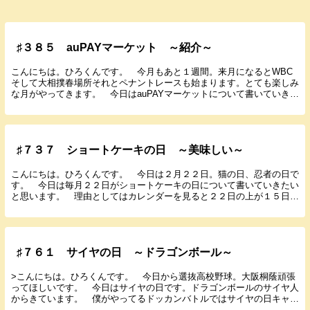
♯３８５ auPAYマーケット ～紹介～
こんにちは。ひろくんです。 今月もあと１週間。来月になるとWBC
そして大相撲春場所それとペナントレースも始まります。とても楽しみ
な月がやってきます。 今日はauPAYマーケットについて書いていきた
いと思います。 auマーケットはauが運営し...
♯７３７ ショートケーキの日 ～美味しい～
こんにちは。ひろくんです。 今日は２月２２日。猫の日、忍者の日で
す。 今日は毎月２２日がショートケーキの日について書いていきたい
と思います。 理由としてはカレンダーを見ると２２日の上が１５日。
１５日＝苺だからです。 宮城県仙台市に本社がある...
♯７６１ サイヤの日 ～ドラゴンボール～
>こんにちは。ひろくんです。 今日から選抜高校野球。大阪桐蔭頑張
ってほしいです。 今日はサイヤの日です。ドラゴンボールのサイヤ人
からきています。 僕がやってるドッカンバトルではサイヤの日キャン
ペーンが始まりました。 サイヤ人は野菜から来てお...