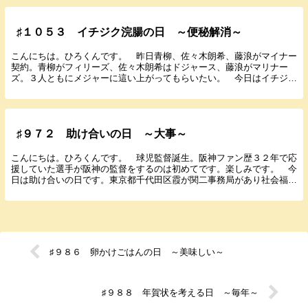
♯１０５３ イチジク浣腸の日 ～便秘解消～
こんにちは。ひろくんです。 昨日青柳、佐々木朗希、藤浪がマイナー
契約。青柳がフィリーズ、佐々木朗希はドジャース、藤浪がマリナー
ズ。３人ともにメジャーに這い上がってもらいたい。 今日はイチジク
浣腸の日です。東京都墨田区東駒形に本社と工場があり...
♯９７２ 助け合いの日 ～大事～
こんにちは。ひろくんです。 球児監督誕生。阪神ファン歴３２年で応
援していた選手が阪神の監督をするのは初めてです。楽しみです。 今
日は助け合いの日です。東京都千代田区霞が関二事務局があり社会福祉
法人・全国社会福祉協議会（略・全社協）が１９６５...
♯９８６ 卵かけごはんの日 ～美味しい～
♯９８８ 年賀状を考える日 ～毎年～