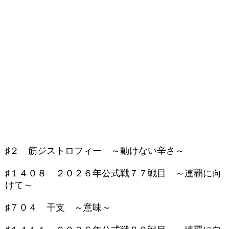
♯２ 筋ジストロフィー ～動けない辛さ～
♯１４０８ ２０２６年公式戦７７戦目 ～連覇に向
けて～
♯７０４ 干支 ～意味～