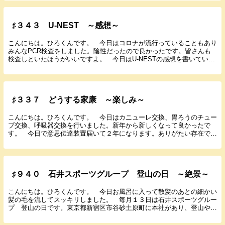
♯３４３ U-NEST ～感想～
こんにちは。ひろくんです。 今日はコロナが流行っていることもあり
みんなPCR検査をしました。陰性だったので良かったです。皆さんも
検査しといたほうがいいですよ。 今日はU-NESTの感想を書いていき
たいと思います。 U-NESTについて記事を...
♯３３７ どうする家康 ～楽しみ～
こんにちは。ひろくんです。 今日はカニューレ交換、胃ろうのチュー
ブ交換、呼吸器交換を行いました。新年から新しくなって良かったで
す。 今日で意思伝達装置届いて２年になります。ありがたい存在で
す。 Amazon初売りセール開催中。ほしいものは要...
♯９４０ 石井スポーツグループ 登山の日 ～絶景～
こんにちは。ひろくんです。 今日お風呂に入って散髪のあとの細かい
髪の毛を流してスッキリしました。 毎月１３日は石井スポーツグルー
プ 登山の日です。東京都新宿区市谷砂土原町に本社があり、登山やス
キー用品の専門店として名高い株式会社ICI石井ス...