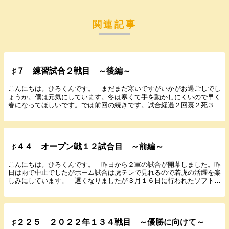
関連記事
♯７ 練習試合２戦目 ～後編～
こんにちは。ひろくんです。 まだまだ寒いですがいかがお過ごしでし
ょうか。僕は元気にしています。冬は寒くて手を動かしにくいので早く
春になってほしいです。では前回の続きです。試合経過２回裏２死３
塁 梅林 一ゴ 日 ０ 神 ０３回裏２死...
♯４４ オープン戦１２試合目 ～前編～
こんにちは。ひろくんです。 昨日から２軍の試合が開幕しました。昨
日は雨で中止でしたがホーム試合は虎テレで見れるので若虎の活躍を楽
しみにしています。 遅くなりましたが３月１６日に行われたソフトバ
ンクとのオープン戦の結果と感想を書いていきます。...
♯２２５ ２０２２年１３４戦目 ～優勝に向けて～