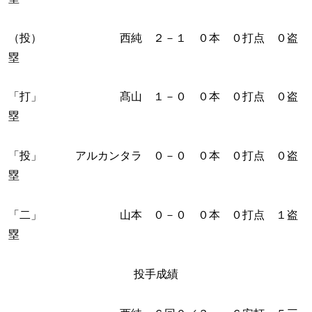
（投） 西純 ２－１ ０本 ０打点 ０盗
塁
「打」 髙山 １－０ ０本 ０打点 ０盗
塁
「投」 アルカンタラ ０－０ ０本 ０打点 ０盗
塁
「二」 山本 ０－０ ０本 ０打点 １盗
塁
投手成績