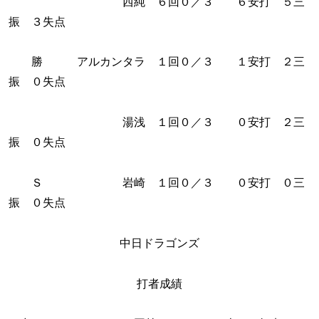
西純 ６回０／３ ６安打 ５三
振 ３失点
勝 アルカンタラ １回０／３ １安打 ２三
振 ０失点
湯浅 １回０／３ ０安打 ２三
振 ０失点
Ｓ 岩崎 １回０／３ ０安打 ０三
振 ０失点
中日ドラゴンズ
打者成績