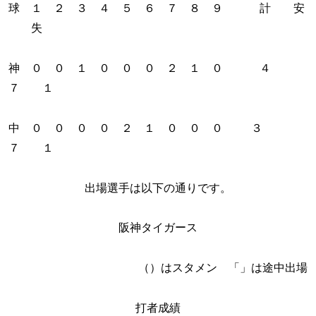
球 １ ２ ３ ４ ５ ６ ７ ８ ９ 計 安
失
神 ０ ０ １ ０ ０ ０ ２ １ ０ ４
７ １
中 ０ ０ ０ ０ ２ １ ０ ０ ０ ３
７ １
出場選手は以下の通りです。
阪神タイガース
（）はスタメン 「」は途中出場
打者成績