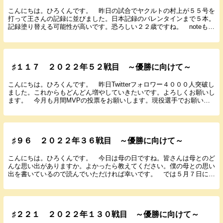
こんにちは。ひろくんです。 昨日の試合でヤクルトの村上が５５号を
打って王さんの記録に並びました。日本記録のバレンタインまで５本。
記録塗り替える可能性が高いです。恐ろしい２２歳ですね。 noteもよ
ろしくお願いします。 では９月１３日に行わ...
♯１１７ ２０２２年５２戦目 ～優勝に向けて～
こんにちは。ひろくんです。 昨日Twitterフォロワー４０００人突破し
ました。これからもどんどん増やしていきたいです。よろしくお願いし
ます。 今月も月間MVPの投票をお願いします。現役選手でお願いし
ます。たくさんの参加お待ちしています。 ...
♯９６ ２０２２年３６戦目 ～優勝に向けて～
こんにちは。ひろくんです。 今日は母の日ですね。皆さんは母とのど
んな思い出がありますか。よかったら教えてください。僕の母との思い
出を書いているので読んでいただければ幸いです。 では５月７日に行
われた中日７回戦の結果と感想を書いていきます。 ...
♯２２１ ２０２２年１３０戦目 ～優勝に向けて～