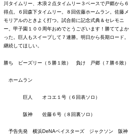
川タイムリー、木浪２点タイムリー３ベースで戸郷から６
得点。６回森下タイムリー。８回佐藤ホームラン。佐藤メ
モリアルのときよく打つ。試合前に記念式典＆セレモニ
ー。甲子園１００周年おめでとうございます！勝ててよか
った。巨人もスイープして７連勝。明日から長期ロード。
継続してほしい。
勝ち ビーズリー（５勝１敗） 負け 戸郷（７勝６敗）
ホームラン
巨人 オコエ１号（６回表ソロ）
阪神 佐藤６号（８回裏ソロ）
予告先発 横浜DeNAベイスターズ ジャクソン 阪神