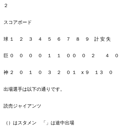
２
スコアボード
球 １ ２ ３ ４ ５ ６ ７ ８ ９ 計 安 失
巨 ０ ０ ０ ０ １ １ ０ ０ ０ ２ ４ ０
神 ２ ０ １ ０ ３ ２ ０ １ x ９ １３ ０
出場選手は以下の通りです。
読売ジャイアンツ
（）はスタメン 「」は途中出場