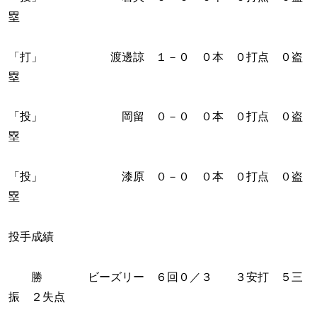
塁
「打」 渡邊諒 １－０ ０本 ０打点 ０盗
塁
「投」 岡留 ０－０ ０本 ０打点 ０盗
塁
「投」 漆原 ０－０ ０本 ０打点 ０盗
塁
投手成績
勝 ビーズリー ６回０／３ ３安打 ５三
振 ２失点