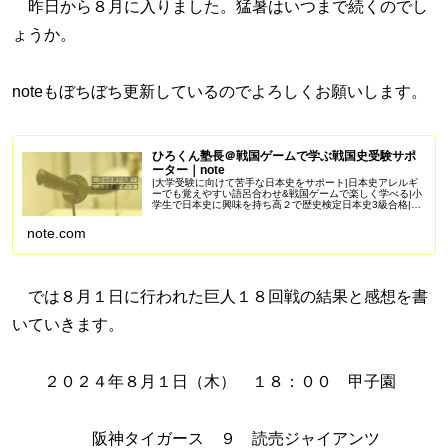
昨日から８月に入りました。猛暑はいつまで続くのでし
ょうか。
noteもぼちぼち更新しているのでよろしくお願いします。
ひろくん塾長＠戦国ゲームで学ぶ戦国史受験サポ
ーター｜note
|大学受験に向けて苦手な日本史をサポート|日本史アレルギ
ーでも覚えやすい語呂合わせ&戦国ゲームで楽しく学べる|小
学生で日本史に興味を持ち高２で歴史検定日本史3級合格|苦
手を克服し受験で偏差値50を一緒に目指しませんか？
Amazonアソシエイ...
note.com
では８月１日に行われた巨人１８回戦の結果と感想を書
いていきます。
２０２４年８月１日（木） １８：００ 甲子園
阪神タイガース ９ 読売ジャイアンツ