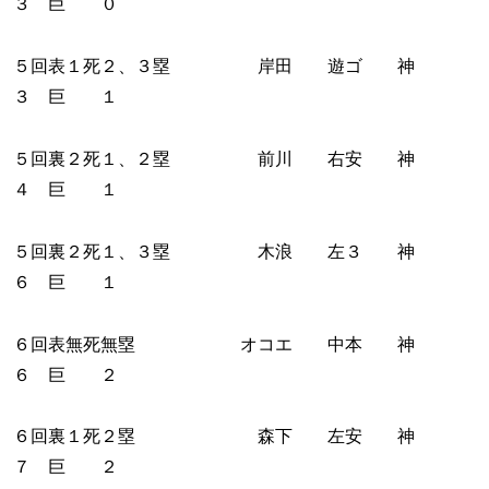
３ 巨 ０
５回表１死２、３塁 岸田 遊ゴ 神
３ 巨 １
５回裏２死１、２塁 前川 右安 神
４ 巨 １
５回裏２死１、３塁 木浪 左３ 神
６ 巨 １
６回表無死無塁 オコエ 中本 神
６ 巨 ２
６回裏１死２塁 森下 左安 神
７ 巨 ２