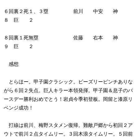
６回裏２死１、３塁 前川 中安 神
８ 巨 ２
８回裏１死無塁 佐藤 右本 神
９ 巨 ２
感想
とらほー。甲子園クラシック。ビーズリーピンチありな
がら６回２失点。巨人キラー本領発揮。甲子園＆息子のバ
ースデー勝利おめでとう！岩貞今季初登板。岡留と漆原リ
ベンジ成功！
打線は前川、梅野スタメン復帰。難敵戸郷から初回２ア
ウトで前川２点タイムリー。３回木浪タイムリー。５回前