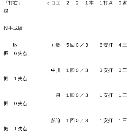
「打右」 オコエ ２－２ １本 １打点 ０盗
塁
投手成績
敗 戸郷 ５回０／３ ６安打 ４三
振 ６失点
中川 １回０／３ ３安打 ０三
振 １失点
泉 １回０／３ １安打 １三
振 ０失点
船迫 １回０／３ １安打 １三
振 １失点