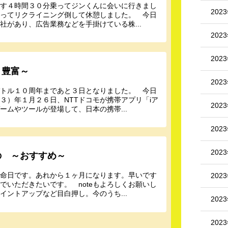
いす４時間３０分乗ってジンくんに会いに行きまし
202
らってリクライニング倒して休憩しました。 今日
があり、広告業務などを手掛けている株...
202
202
～豊富～
202
バトル１０周年まであと３日となりました。 今日
３）年１月２６日、NTTドコモが携帯アプリ「iア
202
ムやツールが登場して、日本の携帯...
202
202
の ～おすすめ～
の命日です。あれから１ヶ月になります。早いです
202
でいただきたいです。 noteもよろしくお願いし
ントアップなど目白押し。今のうち...
202
202