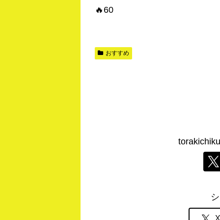
🔥60
おすすめ
torakic
シ