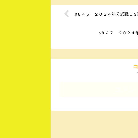
♯８４５ ２０２４年公式戦５
♯８４７ ２０２４
コメン