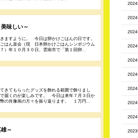
202
202
～美味しい～
202
できますように。 今日は卵かけごはんの日です。
けごはん楽会（現 日本卵かけごはんシンポジウム
202
）年１０月３０日、雲南市で「第１回卵...
202
202
202
ってきてもらったグッズを飾れる範囲で飾りまし
ので届くのが楽しみです。 今日は来年７月３日か
幣の肖像画の方々を振り返ります。 １万円...
202
202
英雄～
202