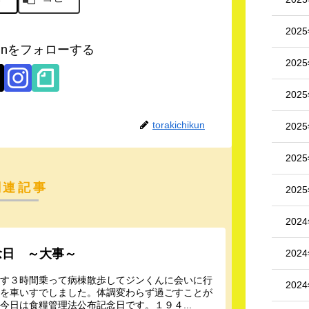
202
hikunをフォローする
202
202
torakichikun
202
202
関連記事
202
202
念日 ～大事～
202
いす３時間乗って病棟散歩してジンくんに会いに行
202
養を車いすでしました。体調変わらず過ごすことが
日は食糧管理法公布記念日です。１９４...