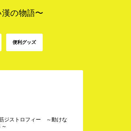
い漢の物語〜
便利グッズ
免
便利グッズ
 筋ジストロフィー ～動けな
さ～