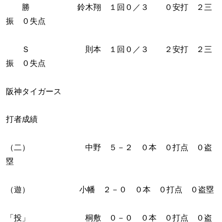
勝 鈴木翔 １回０／３ ０安打 ２三
振 ０失点
Ｓ 則本 １回０／３ ２安打 ２三
振 ０失点
阪神タイガース
打者成績
（二） 中野 ５－２ ０本 ０打点 ０盗
塁
（遊） 小幡 ２－０ ０本 ０打点 ０盗塁
「投」 桐敷 ０－０ ０本 ０打点 ０盗