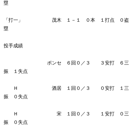
塁
「打一」 茂木 １－１ ０本 １打点 ０盗
塁
投手成績
ポンセ ６回０／３ ３安打 ６三
振 １失点
Ｈ 酒居 １回０／３ ０安打 １三
振 ０失点
Ｈ 宋 １回０／３ １安打 ０三
振 ０失点