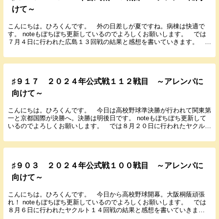
けて～
こんにちは。ひろくんです。 外の日差しが夏ですね。病棟は快適で
す。 noteもぼちぼち更新しているのでよろしくお願いします。 では
７月４日に行われた広島１３回戦の結果と感想を書いていきます。
２０２４年７月４日（木） １８：００ マツダ ...
♯９１７ ２０２４年公式戦１１２戦目 ～アレンパに
向けて～
こんにちは。ひろくんです。 今日は高校野球準決勝が行われて関東第
一と京都国際が決勝へ。決勝は明後日です。 noteもぼちぼち更新して
いるのでよろしくお願いします。 では８月２０日に行われたヤクルト
１７回戦の結果と感想を書いていきます。 ２...
♯９０３ ２０２４年公式戦１００戦目 ～アレンパに
向けて～
こんにちは。ひろくんです。 今日から高校野球開幕。大阪桐蔭頑張
れ！ noteもぼちぼち更新しているのでよろしくお願いします。 では
８月６日に行われたヤクルト１４回戦の結果と感想を書いていきま
す。 ２０２４年８月６日（火） １８：００ 神宮...