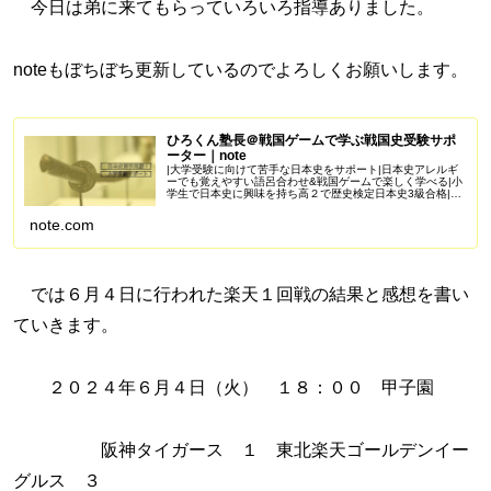
今日は弟に来てもらっていろいろ指導ありました。
noteもぼちぼち更新しているのでよろしくお願いします。
ひろくん塾長＠戦国ゲームで学ぶ戦国史受験サポ
ーター｜note
|大学受験に向けて苦手な日本史をサポート|日本史アレルギ
ーでも覚えやすい語呂合わせ&戦国ゲームで楽しく学べる|小
学生で日本史に興味を持ち高２で歴史検定日本史3級合格|苦
手を克服し受験で偏差値50を一緒に目指しませんか？
Amazonアソシエイ...
note.com
では６月４日に行われた楽天１回戦の結果と感想を書い
ていきます。
２０２４年６月４日（火） １８：００ 甲子園
阪神タイガース １ 東北楽天ゴールデンイー
グルス ３