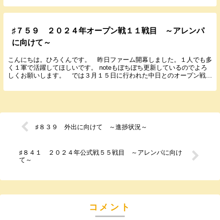
♯７５９ ２０２４年オープン戦１１戦目 ～アレンパ
に向けて～
こんにちは。ひろくんです。 昨日ファーム開幕しました。１人でも多
く１軍で活躍してほしいです。 noteもぼちぼち更新しているのでよろ
しくお願いします。 では３月１５日に行われた中日とのオープン戦の
結果と感想を書いていきます。 ２０２４年３...
♯８３９ 外出に向けて ～進捗状況～
♯８４１ ２０２４年公式戦５５戦目 ～アレンパに向け
て～
コメント