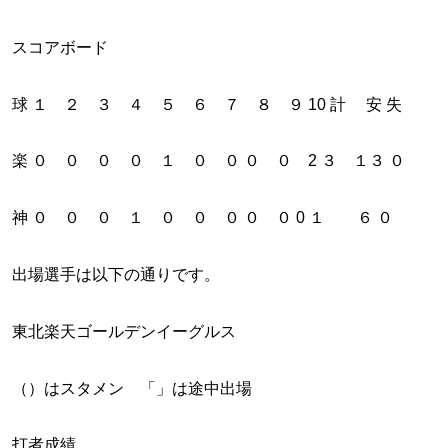
スコアボード
球 １ ２ ３ ４ ５ ６ ７ ８ ９ 10 計 安 失
楽 ０ ０ ０ ０ １ ０ ０ ０ ０ 2 ３ １３ ０
神 ０ ０ ０ １ ０ ０ ０ ０ ０ 0 １ ６ ０
出場選手は以下の通りです。
東北楽天ゴールデンイーグルス
（）はスタメン 「」は途中出場
打者成績