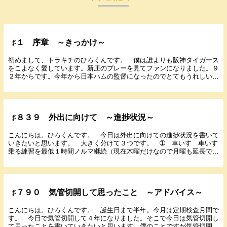
♯１ 序章 ～きっかけ～
初めまして、トラキチのひろくんです。 僕は誰よりも阪神タイガース
をこよなく愛しています。新庄のプレーを見てファンになりました。９
２年からです。今年から日本ハムの監督になったのでとてもうれしいで
す。今月からキャンプも始まりました。 誕生日は１...
♯８３９ 外出に向けて ～進捗状況～
こんにちは。ひろくんです。 今日は外出に向けての進捗状況を書いて
いきたいと思います。 大きく分けて３つです。 ➀ 車いす 車いす
乗る練習を最低１時間ノルマ継続（現在木曜だけなので月曜も延長でき
るようにする） 車いす使わなくなった人のバッテリ...
♯７９０ 気管切開して思ったこと ～アドバイス～
こんにちは。ひろくんです。 誕生日まで半年。今月は定期検査月間で
す。 今日で気管切開して４年になりました。そこで今日は気管切開し
て思ったことを書いていきたいと思います。僕のことですが気管切開さ