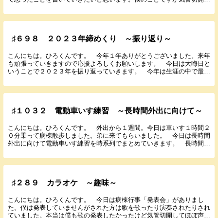
れている方は同じ思いの人が多いと思います。 まず...
♯６９８ ２０２３年締めくり ～振り返り～
こんにちは。ひろくんです。 今年１年ありがとうございました。来年
も頑張っていきますので応援よろしくお願いします。 今日は大晦日と
いうことで２０２３年を振り返っていきます。 今年は生涯の中で最高
の１年でした。阪神ファンの僕にとって最後の最後ま...
♯１０３２ 電動車いす練習 ～長時間外出に向けて～
こんにちは。ひろくんです。 外出から１週間。今日は車いす１時間２
０分乗って病棟散歩しました。弟に来てもらいました。 今日は長時間
外出に向けて電動車いす練習を時系列でまとめていきます。 長時間外
出を実現するために乗り越える壁がある。 まず現在...
♯２８９ カラオケ ～趣味～
こんにちは。ひろくんです。 今日は病棟行事「発表会」がありまし
た。僕は発表していませんがされた方は歌を歌ったり演奏されたりされ
ていました。本当は僕も歌の発表したかったけど気管切開してほぼ声が