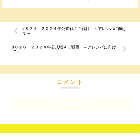
出ないので断念しました。 僕はカラオケが趣味で歌う...
♯８２４ ２０２４年公式戦４２戦目 ～アレンパに向け
て～
♯８２６ ２０２４年公式戦４３戦目 ～アレンパに向け
て～
コメント
コメントを書き込む