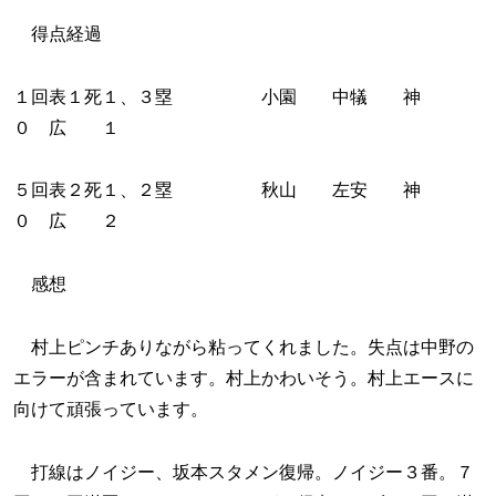
得点経過
１回表１死１、３塁 小園 中犠 神
０ 広 １
５回表２死１、２塁 秋山 左安 神
０ 広 ２
感想
村上ピンチありながら粘ってくれました。失点は中野の
エラーが含まれています。村上かわいそう。村上エースに
向けて頑張っています。
打線はノイジー、坂本スタメン復帰。ノイジー３番。７