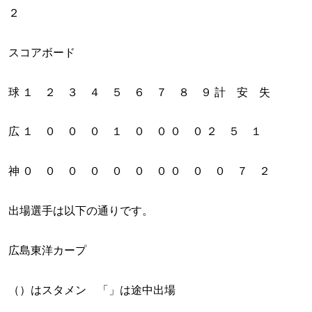
２
スコアボード
球 １ ２ ３ ４ ５ ６ ７ ８ ９ 計 安 失
広 １ ０ ０ ０ １ ０ ０ ０ ０ ２ ５ １
神 ０ ０ ０ ０ ０ ０ ０ ０ ０ ０ ７ ２
出場選手は以下の通りです。
広島東洋カープ
（）はスタメン 「」は途中出場