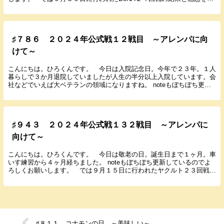
いていきます。 ２０２４年９月３０日（月...
♯７８６ ２０２４年公式戦１２戦目 ～アレンパに向
けて～
こんにちは。ひろくんです。 今日は入院記念日。今年で２３年。１人
暮らしで３か月退院していましたが人生の半分以上入院しています。会
社などでいえば大ベテランの領域になりますね。 noteもぼちぼち更新
しているのでよろしくお願いします。 では４月...
♯９４３ ２０２４年公式戦１３２戦目 ～アレンパに
向けて～
こんにちは。ひろくんです。 今日は敬老の日。誕生日まで１ヶ月。車
いす練習から４ヶ月経ちました。 noteもぼちぼち更新しているのでよ
ろしくお願いします。 では９月１５日に行われたヤクルト２３回戦の
結果と感想を書いていきます。 ２０２４年９...
♯８１１ コナモンの日 ～美味しい～