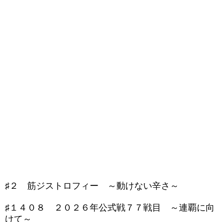
♯２ 筋ジストロフィー ～動けない辛さ～
♯１４０８ ２０２６年公式戦７７戦目 ～連覇に向
けて～