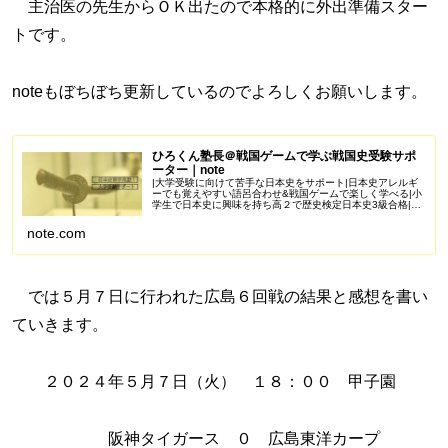
主治医の先生からＯＫ出たので本格的に外出準備スター
トです。
noteもぼちぼち更新しているのでよろしくお願いします。
ひろくん塾長＠戦国ゲームで学ぶ戦国史受験サポ
ーター｜note
|大学受験に向けて苦手な日本史をサポート|日本史アレルギ
ーでも覚えやすい語呂合わせ&戦国ゲームで楽しく学べる|小
学生で日本史に興味を持ち高２で歴史検定日本史3級合格|苦
手を克服し受験で偏差値50を一緒に目指しませんか？
Amazonアソシエイ...
note.com
では５月７日に行われた広島６回戦の結果と感想を書い
ていきます。
２０２４年５月７日（火） １８：００ 甲子園
阪神タイガース ０ 広島東洋カープ