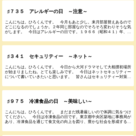
♯７３５ アレルギーの日 ～注意～
こんにちは。ひろくんです。 今月もあと少し。来月部屋替えあるので
どこになるのでしょうか。２年同じ部屋なのでそろそろ変わりそうな気
がします。 今日はアレルギーの日です。１９６６（昭和４１）年、免
疫学者の石坂公成（きみしげ）がアレルギーの原因と...
♯３４１ セキュリティー ～ネット～
こんにちは。ひろくんです。 今日から大河ドラマそして大相撲初場所
が始まりましたね。とても楽しみです。 今日はネットセキュリティー
について書いていきたいと思います。 皆さんはセキュリティー対策は
されていますか？ 僕は現在セキュリティー対策でき...
♯９７５ 冷凍食品の日 ～美味しい～
こんにちは。ひろくんです。 まだまだ残暑厳しいので体調に気をつけ
てください。 今日は冷凍食品の日です。東京都中央区築地に事務局が
あり、冷凍食品を通じて食文化の向上を図り、豊かな社会を形成する一
般社団法人日本冷凍食品協会が１９８６（昭和６１）...