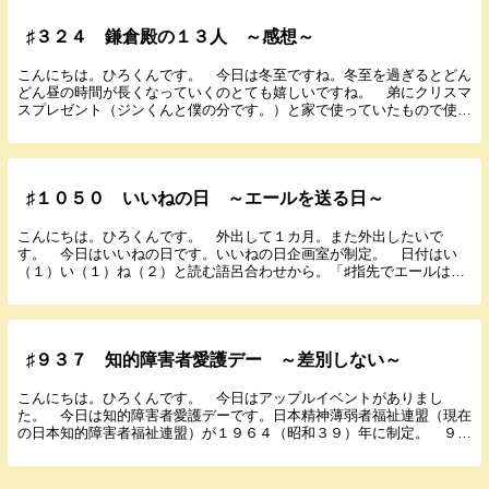
♯３２４ 鎌倉殿の１３人 ～感想～
こんにちは。ひろくんです。 今日は冬至ですね。冬至を過ぎるとどん
どん昼の時間が長くなっていくのとても嬉しいですね。 弟にクリスマ
スプレゼント（ジンくんと僕の分です。）と家で使っていたもので使え
そうなものを持ってきてもらいました。 また紹介し...
♯１０５０ いいねの日 ～エールを送る日～
こんにちは。ひろくんです。 外出して１カ月。また外出したいで
す。 今日はいいねの日です。いいねの日企画室が制定。 日付はい
（１）い（１）ね（２）と読む語呂合わせから。「♯指先でエールは送
れる」をキャッチフレーズに、SNSでいいねのボタンを積...
♯９３７ 知的障害者愛護デー ～差別しない～
こんにちは。ひろくんです。 今日はアップルイベントがありまし
た。 今日は知的障害者愛護デーです。日本精神薄弱者福祉連盟（現在
の日本知的障害者福祉連盟）が１９６４（昭和３９）年に制定。 ９月
は知的障害福祉月間です。 知的障害者の人は学習能力が...