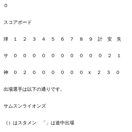
０
スコアボード
球 １ ２ ３ ４ ５ ６ ７ ８ ９ 計 安 失
サ ０ ０ ０ ０ ０ ０ ０ ０ ０ ０ ２ １
神 ０ ２ ０ ０ ０ ０ ０ ０ x ２ ３ ０
出場選手は以下の通りです。
サムスンライオンズ
（）はスタメン 「」は途中出場