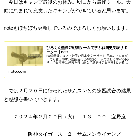
今日はキャンプ最後のお休み。明日から最終クール。天
候に恵まれて充実したキャンプができていると思います。
noteもぼちぼち更新しているのでよろしくお願いします。
ひろくん塾長＠戦国ゲームで学ぶ戦国史受験サポ
ーター｜note
|大学受験に向けて苦手な日本史をサポート|日本史アレルギ
ーでも覚えやすい語呂合わせ&戦国ゲームで楽しく学べる|小
学生で日本史に興味を持ち高２で歴史検定日本史3級合格|苦
手を克服し受験で偏差値50を一緒に目指しませんか？
Amazonアソシエイ...
note.com
では２月２０日に行われたサムスンとの練習試合の結果
と感想を書いていきます。
２０２４年２月２０日（火） １３：００ 宜野座
阪神タイガース ２ サムスンライオンズ