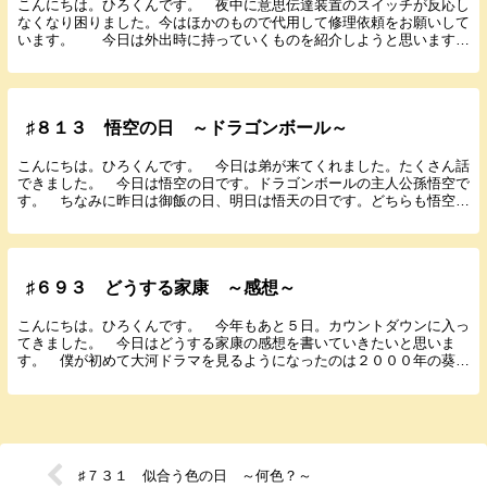
こんにちは。ひろくんです。 夜中に意思伝達装置のスイッチが反応し
なくなり困りました。今はほかのもので代用して修理依頼をお願いして
います。 今日は外出時に持っていくものを紹介しようと思います。
レンタルサーバー エックスサーバー まず呼吸器を...
♯８１３ 悟空の日 ～ドラゴンボール～
こんにちは。ひろくんです。 今日は弟が来てくれました。たくさん話
できました。 今日は悟空の日です。ドラゴンボールの主人公孫悟空で
す。 ちなみに昨日は御飯の日、明日は悟天の日です。どちらも悟空の
息子です。 悟空は西遊記から来ていて本名はカカロ...
♯６９３ どうする家康 ～感想～
こんにちは。ひろくんです。 今年もあと５日。カウントダウンに入っ
てきました。 今日はどうする家康の感想を書いていきたいと思いま
す。 僕が初めて大河ドラマを見るようになったのは２０００年の葵徳
川三代からです。中３のとき。それ以来戦国時代の大河...
♯７３１ 似合う色の日 ～何色？～