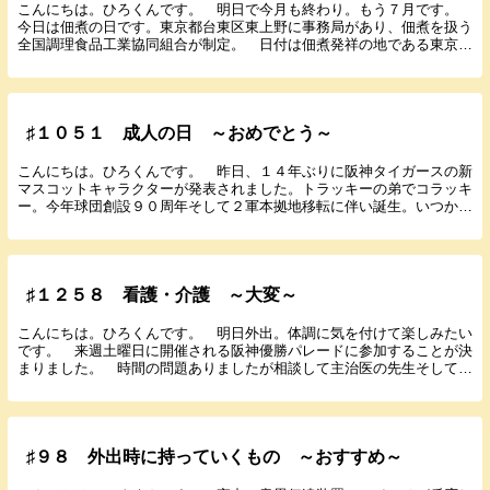
こんにちは。ひろくんです。 明日で今月も終わり。もう７月です。
今日は佃煮の日です。東京都台東区東上野に事務局があり、佃煮を扱う
全国調理食品工業協同組合が制定。 日付は佃煮発祥の地である東京佃
島（中央区佃）の守り神である住吉大社が創建された...
♯１０５１ 成人の日 ～おめでとう～
こんにちは。ひろくんです。 昨日、１４年ぶりに阪神タイガースの新
マスコットキャラクターが発表されました。トラッキーの弟でコラッキ
ー。今年球団創設９０周年そして２軍本拠地移転に伴い誕生。いつかコ
ラッキーに会いたいです。 今日は成人の日です。成...
♯１２５８ 看護・介護 ～大変～
こんにちは。ひろくんです。 明日外出。体調に気を付けて楽しみたい
です。 来週土曜日に開催される阪神優勝パレードに参加することが決
まりました。 時間の問題ありましたが相談して主治医の先生そして師
長さんよりOKもらったので初めてパレードを現地で...
♯９８ 外出時に持っていくもの ～おすすめ～