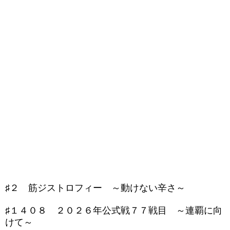
♯２ 筋ジストロフィー ～動けない辛さ～
♯１４０８ ２０２６年公式戦７７戦目 ～連覇に向
けて～