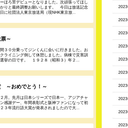
ャーほろ苦デビューとなりました。次頑張ってほし
202
っかりと最終調整お願いします。 今日は放送記念
に社団法人東京放送局（現NHK東京放...
202
202
投票～
202
時間３０分乗ってジンくんに会いに行きました。お
リクライニング倒して休憩しました。病棟で災害訓
202
挙の日です。 １９２８（昭和３）年２...
202
202
賞 ～おめでとう！～
１２月。先月は日本シリーズで日本一、アジアチャ
202
ァン感謝デー、年間表彰式と阪神ファンになって初
３年流行語大賞が発表されましたので大...
202
202