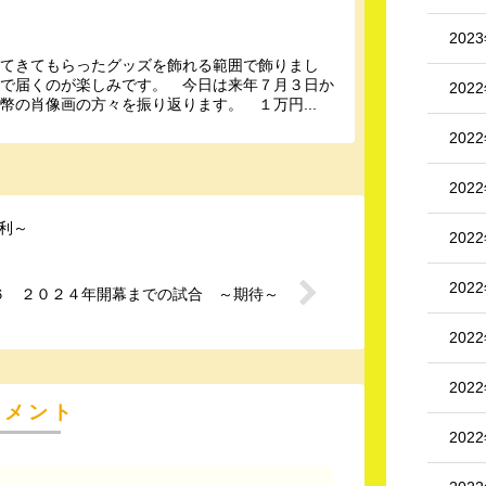
202
ってきてもらったグッズを飾れる範囲で飾りまし
ので届くのが楽しみです。 今日は来年７月３日か
202
幣の肖像画の方々を振り返ります。 １万円...
202
202
利～
202
202
６ ２０２４年開幕までの試合 ～期待～
202
202
コメント
202