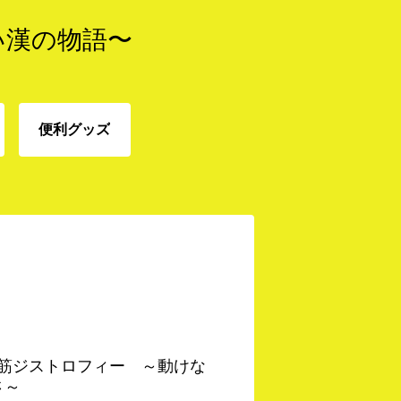
い漢の物語〜
便利グッズ
免
便利グッズ
 筋ジストロフィー ～動けな
さ～