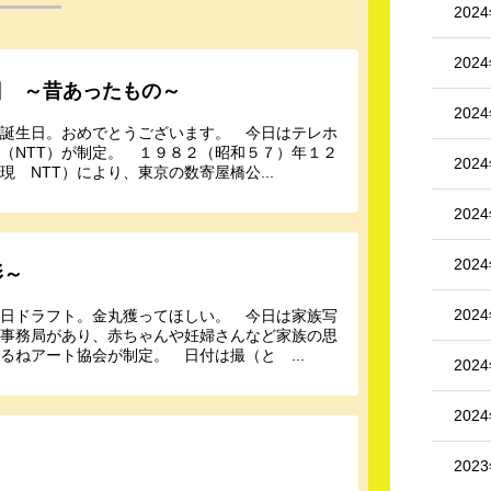
202
202
日 ～昔あったもの～
202
皇誕生日。おめでとうございます。 今日はテレホ
（NTT）が制定。 １９８２（昭和５７）年１２
202
 NTT）により、東京の数寄屋橋公...
202
202
影～
202
明日ドラフト。金丸獲ってほしい。 今日は家族写
に事務局があり、赤ちゃんや妊婦さんなど家族の思
ねアート協会が制定。 日付は撮（と ...
202
202
～
202