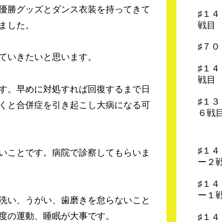
優勝グッズとダンス衣装を持ってきて
♯１
戦目
ました。
♯７
ていきたいと思います。
♯１
戦目
す。早めに対処すれば回復するまで日
♯１
くと合併症を引き起こし大病になる可
６戦
♯１
いことです。病院で診察してもらいま
ー２
♯１
ー１
洗い、うがい、歯磨きを怠らないこと
度の運動、睡眠が大事です。
♯１