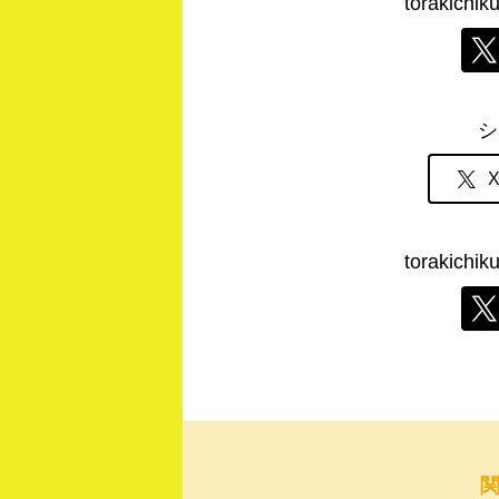
torakic
シ
torakic