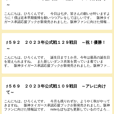
～
こんにちは。ひろくんです。 今日は七夕。皆さんの願いが叶いますよ
うに！僕は近本早期復帰を願いつつアレをしてほしいです。 阪神タイ
ガース承認応援ブックが新発売されました。阪神ファンに向けた情報誌
です。 noteもぼちぼち更新しているのでよろし...
♯５９２ ２０２３年公式戦１２９戦目 ～祝！優勝！
～
こんにちは。ひろくんです。 誕生日まで１か月。今年は最高の誕生日
を迎えられますね。 また新しいダンス衣装を買っていま着ていま
す。 阪神タイガース承認応援ブックが新発売されました。阪神ファン
に向けた情報誌です。 noteもぼちぼち更新している...
♯５６９ ２０２３年公式戦１０９戦目 ～アレに向け
て～
こんにちは。ひろくんです。 今月も残りわずか。ようやく秋がやって
きますね。 阪神タイガース承認応援ブックが新発売されました。阪神
ファンに向けた情報誌です。 noteもぼちぼち更新しているのでよろし
くお願いします。 では８月１９日に行われたD...