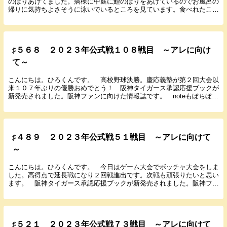
のぼりあげてました。病棟に中庭に鯉のぼりをあげているのでお風呂の
帰りに気持ちよさそうに泳いでいるところを見ています。食べれたころ
は柏餅も食べていました。自由な小学生に戻りたい。...
♯５６８ ２０２３年公式戦１０８戦目 ～アレに向け
て～
こんにちは。ひろくんです。 高校野球決勝。慶応義塾が第２回大会以
来１０７年ぶりの優勝おめでとう！ 阪神タイガース承認応援ブックが
新発売されました。阪神ファンに向けた情報誌です。 noteもぼちぼち
更新しているのでよろしくお願いします。 では...
♯４８９ ２０２３年公式戦５１戦目 ～アレに向けて
～
こんにちは。ひろくんです。 今日はゲーム大会でボッチャ大会をしま
した。高得点で延長戦になり２回戦進出です。次戦も頑張りたいと思い
ます。 阪神タイガース承認応援ブックが新発売されました。阪神ファ
ンに向けた情報誌です。 noteもぼちぼち更新し...
♯５２１ ２０２３年公式戦７３戦目 ～アレに向けて