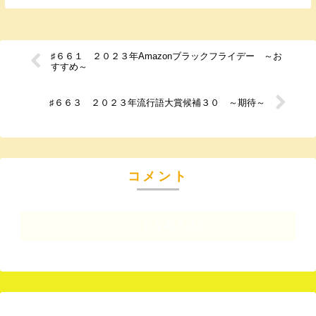
♯６６１ ２０２３年Amazonブラックフライデー ～お
すすめ～
♯６６３ ２０２３年流行語大賞候補３０ ～期待～
コメント
コメントを書き込む