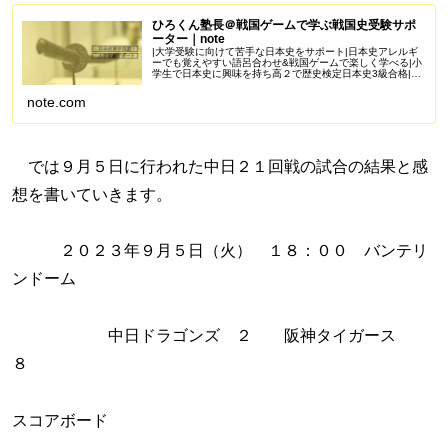
ひろくん塾長＠戦国ゲームで学ぶ戦国史受験サポ
ーター｜note
|大学受験に向けて苦手な日本史をサポート|日本史アレルギ
ーでも覚えやすい語呂合わせ&戦国ゲームで楽しく学べる|小
学生で日本史に興味を持ち高２で歴史検定日本史3級合格|苦
手を克服し受験で偏差値50を一緒に目指しませんか？
Amazonアソシエイ...
note.com
では９月５日に行われた中日２１回戦の試合の結果と感
想を書いていきます。
２０２３年９月５日（火） １８：００ バンテリ
ンドーム
中日ドラゴンズ ２ 阪神タイガース
８
スコアボード