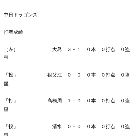
中日ドラゴンズ
打者成績
（左） 大島 ３－１ ０本 ０打点 ０盗
塁
「投」 祖父江 ０－０ ０本 ０打点 ０盗
塁
「打」 髙橋周 １－０ ０本 ０打点 ０盗
塁
「投」 清水 ０－０ ０本 ０打点 ０盗
塁