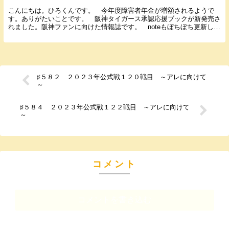
こんにちは。ひろくんです。 今年度障害者年金が増額されるようで
す。ありがたいことです。 阪神タイガース承認応援ブックが新発売さ
れました。阪神ファンに向けた情報誌です。 noteもぼちぼち更新して
いるのでよろしくお願いします。 では５月９日に...
♯５８２ ２０２３年公式戦１２０戦目 ～アレに向けて
～
♯５８４ ２０２３年公式戦１２２戦目 ～アレに向けて
～
コメント
コメントを書き込む