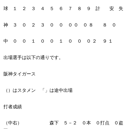
球 １ ２ ３ ４ ５ ６ ７ ８ ９ 計 安 失
神 ３ ０ ２ ３ ０ ０ ０ ０ ０ ８ ８ ０
中 ０ ０ １ ０ ０ １ ０ ０ ０ ２ ９ １
出場選手は以下の通りです。
阪神タイガース
（）はスタメン 「」は途中出場
打者成績
（中右） 森下 ５－２ ０本 ０打点 ０盗