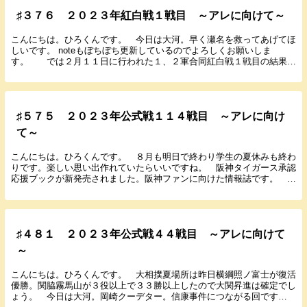
♯３７６ ２０２３年紅白戦１戦目 ～アレに向けて～
こんにちは。ひろくんです。 今日は大河。早く瀬名を救ってあげてほ
しいです。 noteもぼちぼち更新しているのでよろしくお願いしま
す。 では２月１１日に行われた１、２軍合同紅白戦１戦目の結果と
感想を書いていきます。 ２０２３年２月１１日（...
♯５７５ ２０２３年公式戦１１４戦目 ～アレに向け
て～
こんにちは。ひろくんです。 ８月も明日で終わり学生の夏休みも終わ
りです。楽しい思い出作れていたらいいですね。 阪神タイガース承認
応援ブックが新発売されました。阪神ファンに向けた情報誌です。
noteもぼちぼち更新しているのでよろしくお願いし...
♯４８１ ２０２３年公式戦４４戦目 ～アレに向けて
～
こんにちは。ひろくんです。 大相撲夏場所は昨日横綱照ノ富士が復活
優勝。関脇霧馬山が３役以上で３３勝以上したので大関昇進は確定でし
ょう。 今日は大河。岡崎クーデター。信康事件につながる回です