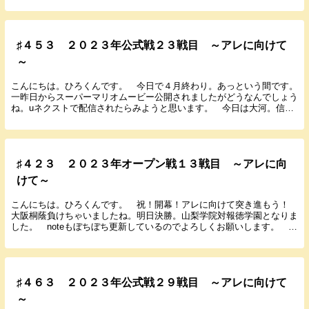
ね。 阪神タイガース承認応援ブックが新発売されました...
♯４５３ ２０２３年公式戦２３戦目 ～アレに向けて
～
こんにちは。ひろくんです。 今日で４月終わり。あっという間です。
一昨日からスーパーマリオムービー公開されましたがどうなんでしょう
ね。uネクストで配信されたらみようと思います。 今日は大河。信玄
回。戦国最強とも言われている信玄と仲良くしておか...
♯４２３ ２０２３年オープン戦１３戦目 ～アレに向
けて～
こんにちは。ひろくんです。 祝！開幕！アレに向けて突き進もう！
大阪桐蔭負けちゃいましたね。明日決勝。山梨学院対報徳学園となりま
した。 noteもぼちぼち更新しているのでよろしくお願いします。 で
は３月２１日に行われた西武とのオープン戦の試...
♯４６３ ２０２３年公式戦２９戦目 ～アレに向けて
～