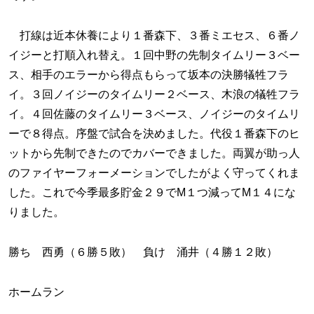
打線は近本休養により１番森下、３番ミエセス、６番ノ
イジーと打順入れ替え。１回中野の先制タイムリー３ベー
ス、相手のエラーから得点もらって坂本の決勝犠牲フラ
イ。３回ノイジーのタイムリー２ベース、木浪の犠牲フラ
イ。４回佐藤のタイムリー３ベース、ノイジーのタイムリ
ーで８得点。序盤で試合を決めました。代役１番森下のヒ
ットから先制できたのでカバーできました。両翼が助っ人
のファイヤーフォーメーションでしたがよく守ってくれま
した。これで今季最多貯金２９でМ１つ減ってМ１４にな
りました。
勝ち 西勇（６勝５敗） 負け 涌井（４勝１２敗）
ホームラン