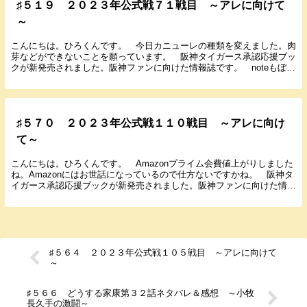
♯５１９ ２０２３年公式戦７１戦目 ～アレに向けて
～
こんにちは。ひろくんです。 今日カニューレの種類を変えました。肉
芽などができないことを願っています。 阪神タイガース承認応援ブッ
クが新発売されました。阪神ファンに向けた情報誌です。 noteもぼち
ぼち更新しているのでよろしくお願いします。 ...
♯５７０ ２０２３年公式戦１１０戦目 ～アレに向け
て～
こんにちは。ひろくんです。 Amazonプライム会費値上がりしました
ね。Amazonにはお世話になっているので仕方ないですかね。 阪神タ
イガース承認応援ブックが新発売されました。阪神ファンに向けた情報
誌です。 noteもぼちぼち更新している...
♯５６４ ２０２３年公式戦１０５戦目 ～アレに向けて
～
♯５６６ どうする家康第３２話ネタバレ＆感想 ～小牧
長久手の激闘～