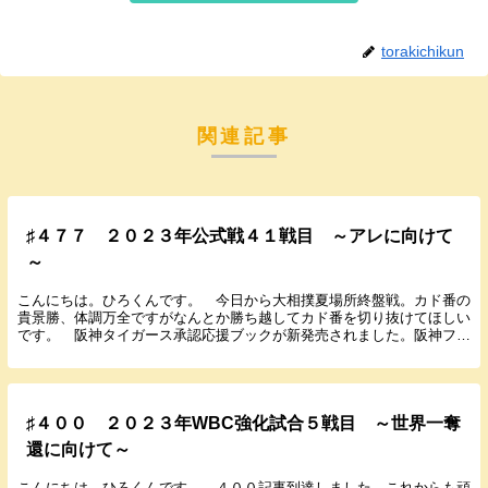
torakichikun
関連記事
♯４７７ ２０２３年公式戦４１戦目 ～アレに向けて
～
こんにちは。ひろくんです。 今日から大相撲夏場所終盤戦。カド番の
貴景勝、体調万全ですがなんとか勝ち越してカド番を切り抜けてほしい
です。 阪神タイガース承認応援ブックが新発売されました。阪神ファ
ンに向けた情報誌です。 noteもぼちぼち更新し...
♯４００ ２０２３年WBC強化試合５戦目 ～世界一奪
還に向けて～
こんにちは。ひろくんです。 ４００記事到達しました。これからも頑