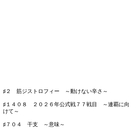
♯２ 筋ジストロフィー ～動けない辛さ～
♯１４０８ ２０２６年公式戦７７戦目 ～連覇に向
けて～
♯７０４ 干支 ～意味～