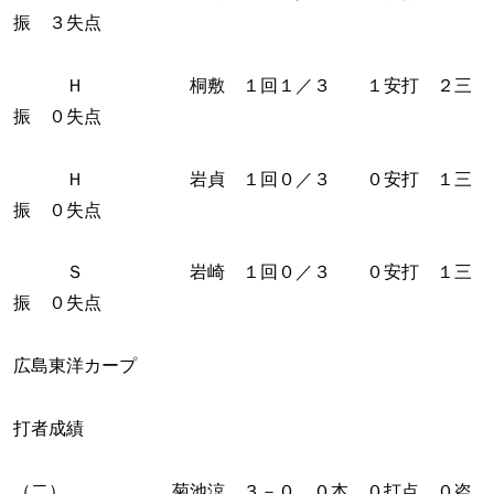
振 ３失点
Ｈ 桐敷 １回１／３ １安打 ２三
振 ０失点
Ｈ 岩貞 １回０／３ ０安打 １三
振 ０失点
Ｓ 岩崎 １回０／３ ０安打 １三
振 ０失点
広島東洋カープ
打者成績
（二） 菊池涼 ３－０ ０本 ０打点 ０盗