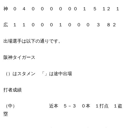
神 ０ ４ ０ ０ ０ ０ ０ ０ １ ５ １２ １
広 １ １ ０ ０ ０ １ ０ ０ ０ ３ ８ ２
出場選手は以下の通りです。
阪神タイガース
（）はスタメン 「」は途中出場
打者成績
（中） 近本 ５－３ ０本 １打点 １盗
塁