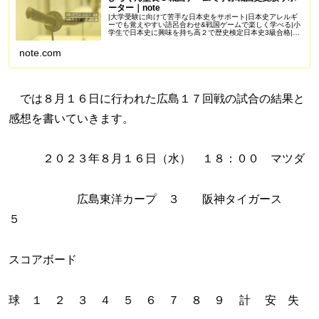
ーター｜note
|大学受験に向けて苦手な日本史をサポート|日本史アレルギ
ーでも覚えやすい語呂合わせ&戦国ゲームで楽しく学べる|小
学生で日本史に興味を持ち高２で歴史検定日本史3級合格|苦
手を克服し受験で偏差値50を一緒に目指しませんか？
Amazonアソシエイ...
note.com
では８月１６日に行われた広島１７回戦の試合の結果と
感想を書いていきます。
２０２３年８月１６日（水） １８：００ マツダ
広島東洋カープ ３ 阪神タイガース
５
スコアボード
球 １ ２ ３ ４ ５ ６ ７ ８ ９ 計 安 失