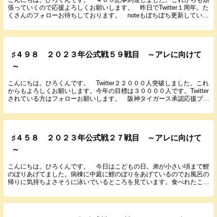
張っていくので応援よろしくお願いします。 昨日でTwitter１周年。た
くさんのフォローお待ちしております。 noteもぼちぼち更新している
のでよろしくお願いします。 では３月...
♯４９８ ２０２３年公式戦５９戦目 ～アレに向けて
～
こんにちは。ひろくんです。 Twitter２２０００人突破しました。これ
からもよろしくお願いします。今年の目標は３００００人です。Twitter
されている方はフォローお願いします。 阪神タイガース承認応援ブッ
クが新発売されました。阪神ファン...
♯４５８ ２０２３年公式戦２７戦目 ～アレに向けて
～
こんにちは。ひろくんです。 今日はこどもの日。弟が小さい頃まで鯉
のぼりあげてました。病棟に中庭に鯉のぼりをあげているのでお風呂の
帰りに気持ちよさそうに泳いでいるところを見ています。食べれたころ
は柏餅も食べていました。自由な小学生に戻りたい。...