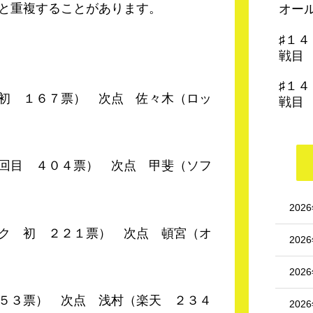
と重複することがあります。
オー
♯１
戦目
♯１
 １６７票） 次点 佐々木（ロッ
戦目
目 ４０４票） 次点 甲斐（ソフ
202
ク 初 ２２１票） 次点 頓宮（オ
202
202
５３票） 次点 浅村（楽天 ２３４
202