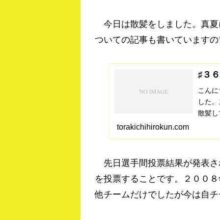
今日は散髪をしました。真夏
ついての記事も書いていますの
♯３
こんに
した。
散髪し
ていき
torakichihirokun.com
いとこ
もらっ
先日選手間投票結果が発表さ
を投票することです。２００８
他チームだけでしたが今は自チ