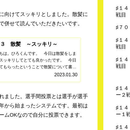
♯１
に向けてスッキリとしました。散髪に
戦目
で併せて読んでいただきたいです。
♯７
♯１
６３ 散髪 ～スッキリ～
戦目
ちは。ひろくんです。 今日は散髪をしま
♯１
スッキリしてとても良かったです。 今日
戦目
てもらったということで散髪について書い
たいと思います。 幼少期は居候していた
2023.01.30
が美容師だったこともあり何度か散髪して
たことがありま...
♯１
ー２
れました。選手間投票とは選手が選手
年から始まったシステムです。最初は
♯１
ー１
ームOKなので自分に投票できます。
♯１