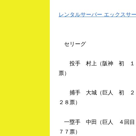
レンタルサーバー エックスサ
セリーグ
投手 村上（阪神 初 １５
票）
捕手 大城（巨人 初 ２４
２８票）
一塁手 中田（巨人 ４回目
７７票）