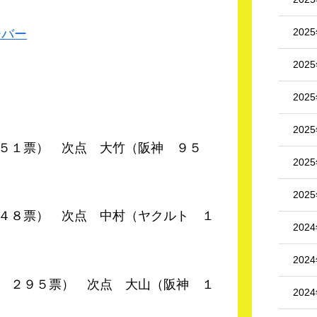
202
ーバー
202
202
202
１票） 次点 大竹（阪神 ９５
202
202
８票） 次点 中村（ヤクルト １
202
202
 ２９５票） 次点 大山（阪神 １
202