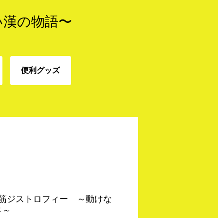
い漢の物語〜
便利グッズ
免
便利グッズ
 筋ジストロフィー ～動けな
さ～