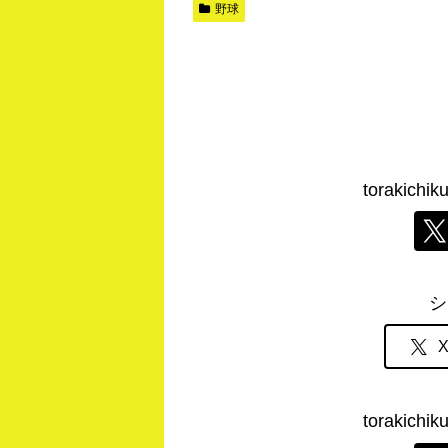
野球
torakic
シ
torakic