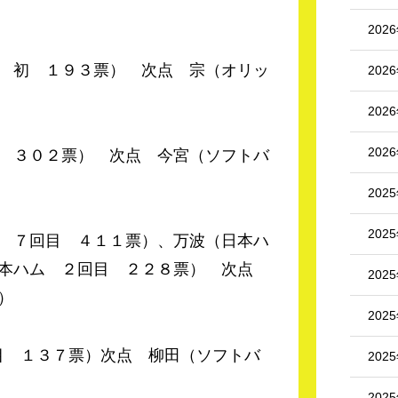
202
 初 １９３票） 次点 宗（オリッ
202
202
202
 ３０２票） 次点 今宮（ソフトバ
202
202
 ７回目 ４１１票）、万波（日本ハ
日本ハム ２回目 ２２８票） 次点
202
）
202
１３７票）次点 柳田（ソフトバ
202
202