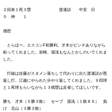
２回表１死３塁 渡邊諒 中安 日
０ 神 １
感想
とらほー。エスコンF初勝利。才木がピンチありながら
粘ってくれました。岩崎、湯浅もなんとかしのいでくれま
した。
打線は佐藤がスタメン落ちして代わりに出た渡邊諒が恩
返し打。江越にやられた分やり返してくれました。９四球
と１死球もらいながら１３残塁は反省してほしいです。
勝ち 才木（５勝３敗） セーブ 湯浅（１敗８Ｓ） 負
け 北山（３勝３敗）