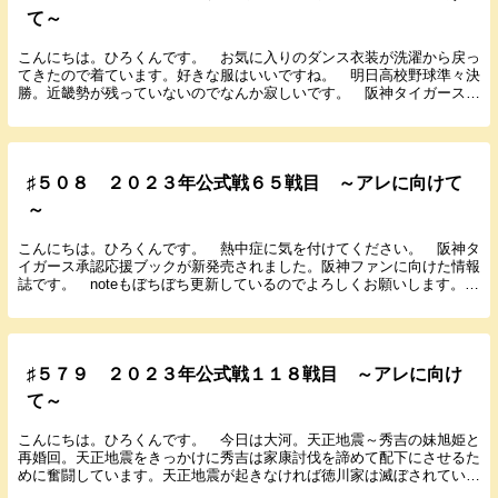
て～
こんにちは。ひろくんです。 お気に入りのダンス衣装が洗濯から戻っ
てきたので着ています。好きな服はいいですね。 明日高校野球準々決
勝。近畿勢が残っていないのでなんか寂しいです。 阪神タイガース承
認応援ブックが新発売されました。阪神ファンに向け...
♯５０８ ２０２３年公式戦６５戦目 ～アレに向けて
～
こんにちは。ひろくんです。 熱中症に気を付けてください。 阪神タ
イガース承認応援ブックが新発売されました。阪神ファンに向けた情報
誌です。 noteもぼちぼち更新しているのでよろしくお願いします。
では６月２３日に行われたDeNA９回戦の試合...
♯５７９ ２０２３年公式戦１１８戦目 ～アレに向け
て～
こんにちは。ひろくんです。 今日は大河。天正地震～秀吉の妹旭姫と
再婚回。天正地震をきっかけに秀吉は家康討伐を諦めて配下にさせるた
めに奮闘しています。天正地震が起きなければ徳川家は滅ぼされている
と思われます。 阪神タイガース承認応援ブックが新...