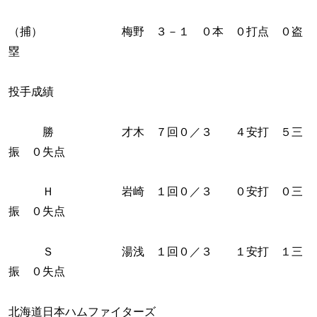
（捕） 梅野 ３－１ ０本 ０打点 ０盗
塁
投手成績
勝 才木 ７回０／３ ４安打 ５三
振 ０失点
Ｈ 岩崎 １回０／３ ０安打 ０三
振 ０失点
Ｓ 湯浅 １回０／３ １安打 １三
振 ０失点
北海道日本ハムファイターズ