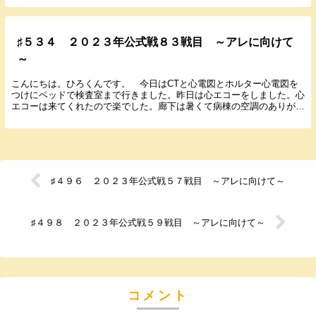
♯５３４ ２０２３年公式戦８３戦目 ～アレに向けて
～
こんにちは。ひろくんです。 今日はCTと心電図とホルター心電図を
つけにベッドで検査室まで行きました。昨日は心エコーをしました。心
エコーは来てくれたので楽でした。廊下は暑くて病棟の空調のありがた
さを感じます。近畿も梅雨明けが発表され暑い日々が...
♯４９６ ２０２３年公式戦５７戦目 ～アレに向けて～
♯４９８ ２０２３年公式戦５９戦目 ～アレに向けて～
コメント