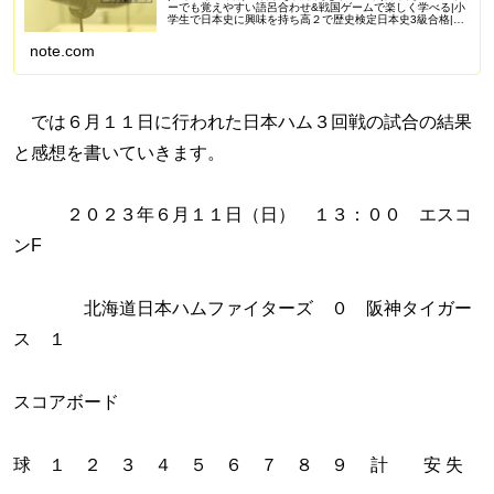
ーでも覚えやすい語呂合わせ&戦国ゲームで楽しく学べる|小
学生で日本史に興味を持ち高２で歴史検定日本史3級合格|苦
手を克服し受験で偏差値50を一緒に目指しませんか？
Amazonアソシエイ...
note.com
では６月１１日に行われた日本ハム３回戦の試合の結果
と感想を書いていきます。
２０２３年６月１１日（日） １３：００ エスコ
ンF
北海道日本ハムファイターズ ０ 阪神タイガー
ス １
スコアボード
球 １ ２ ３ ４ ５ ６ ７ ８ ９ 計 安 失