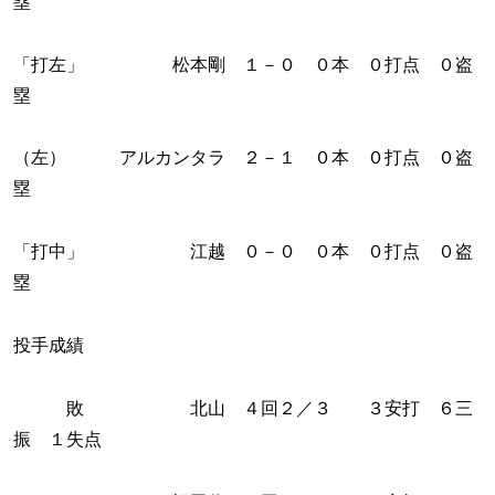
塁
「打左」 松本剛 １－０ ０本 ０打点 ０盗
塁
（左） アルカンタラ ２－１ ０本 ０打点 ０盗
塁
「打中」 江越 ０－０ ０本 ０打点 ０盗
塁
投手成績
敗 北山 ４回２／３ ３安打 ６三
振 １失点