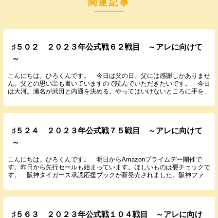
関連記事
♯５０２ ２０２３年公式戦６２戦目 ～アレに向けて
～
こんにちは。ひろくんです。 今日は父の日。父には感謝しかありませ
ん。父との思い出も書いていますので読んでいただきたいです。 今日
は大河。瀬名が武田と内通を決める。やってはいけないところに手を出
してしまいました。 阪神タイガース承認応援ブック...
♯５２４ ２０２３年公式戦７５戦目 ～アレに向けて
～
こんにちは。ひろくんです。 明日からAmazonプライムデー開催で
す。昨日から先行セールも始まっています。ほしいものは要チェックで
す。 阪神タイガース承認応援ブックが新発売されました。阪神ファン
に向けた情報誌です。 noteもぼちぼち更新し...
♯５６３ ２０２３年公式戦１０４戦目 ～アレに向け