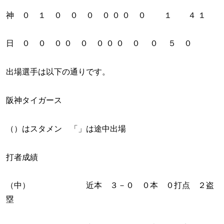
神 ０ １ ０ ０ ０ ０ ０ ０ ０ １ ４ １
日 ０ ０ ０ ０ ０ ０ ０ ０ ０ ０ ５ ０
出場選手は以下の通りです。
阪神タイガース
（）はスタメン 「」は途中出場
打者成績
（中） 近本 ３－０ ０本 ０打点 ２盗
塁