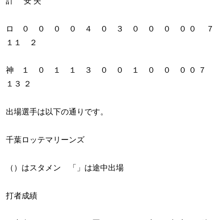
計 安 失
ロ ０ ０ ０ ０ ４ ０ ３ ０ ０ ０ ０ ０ ７
１１ ２
神 １ ０ １ １ ３ ０ ０ １ ０ ０ ０ ０ ７
１３ ２
出場選手は以下の通りです。
千葉ロッテマリーンズ
（）はスタメン 「」は途中出場
打者成績