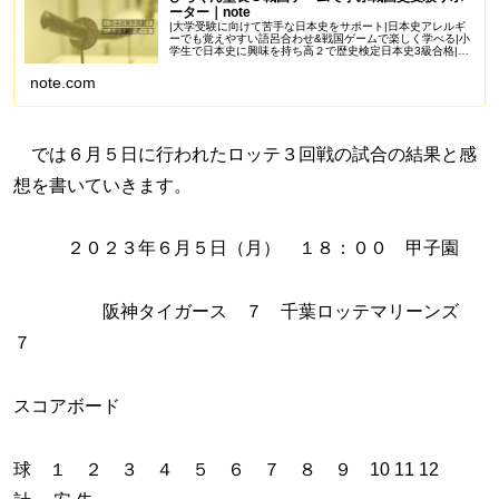
ーター｜note
|大学受験に向けて苦手な日本史をサポート|日本史アレルギ
ーでも覚えやすい語呂合わせ&戦国ゲームで楽しく学べる|小
学生で日本史に興味を持ち高２で歴史検定日本史3級合格|苦
手を克服し受験で偏差値50を一緒に目指しませんか？
Amazonアソシエイ...
note.com
では６月５日に行われたロッテ３回戦の試合の結果と感
想を書いていきます。
２０２３年６月５日（月） １８：００ 甲子園
阪神タイガース ７ 千葉ロッテマリーンズ
７
スコアボード
球 １ ２ ３ ４ ５ ６ ７ ８ ９ 10 11 12