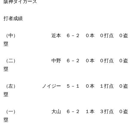
阪神タイガース
打者成績
（中） 近本 ６－２ ０本 ０打点 ０盗
塁
（二） 中野 ６－２ ０本 ０打点 ０盗
塁
（左） ノイジー ５－１ ０本 １打点 ０盗
塁
（一） 大山 ６－２ １本 ３打点 ０盗
塁