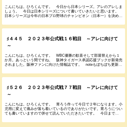
こんにちは。ひろくんです。 今日から日本シリーズ。アレのアレしま
しょう。 今日は日本シリーズについて書いていきたいと思います。
日本シリーズは今年の日本プロ野球のチャンピオン（日本一）を決める
最終決定戦です。 日本シリーズのルールとして ➀...
♯４４５ ２０２３年公式戦１６戦目 ～アレに向けて
～
こんにちは。ひろくんです。 WBC優勝の歓喜そして部屋替えから１
か月。あっという間ですね。 阪神タイガース承認応援ブックが新発売
されました。阪神ファンに向けた情報誌です。 noteもぼちぼち更新し
ているのでよろしくお願いします。 では４月２...
♯５２６ ２０２３年公式戦７７戦目 ～アレに向けて
～
こんにちは。ひろくんです。 胃ろう作って今日で２年になります。小
児用に変えて痛みが落ち着いているのでありがたいです。胃ろうについ
ても書いていますので併せて読んでいただきたいです。 今日まで
Amazonプライムデー開催です。僕も日用品などいろ...