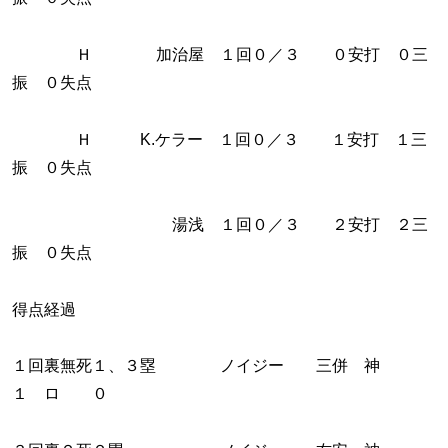
Ｈ 加治屋 １回０／３ ０安打 ０三
振 ０失点
Ｈ K.ケラー １回０／３ １安打 １三
振 ０失点
湯浅 １回０／３ ２安打 ２三
振 ０失点
得点経過
１回裏無死１、３塁 ノイジー 三併 神
１ ロ ０