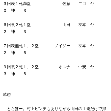
３回表１死満塁 佐藤 二ゴ ヤ
０ 神 ３
６回裏２死１塁 山田 左本 ヤ
２ 神 ３
７回表無死１、２塁 ノイジー 左本 ヤ
２ 神 ６
９回裏２死１、２塁 オスナ 中安 ヤ
３ 神 ６
感想
とらほー。村上ピンチもありながら山田の１発だけで抑