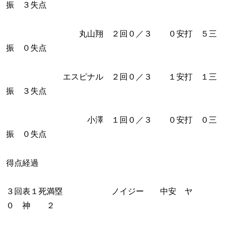
振 ３失点
丸山翔 ２回０／３ ０安打 ５三
振 ０失点
エスピナル ２回０／３ １安打 １三
振 ３失点
小澤 １回０／３ ０安打 ０三
振 ０失点
得点経過
３回表１死満塁 ノイジー 中安 ヤ
０ 神 ２