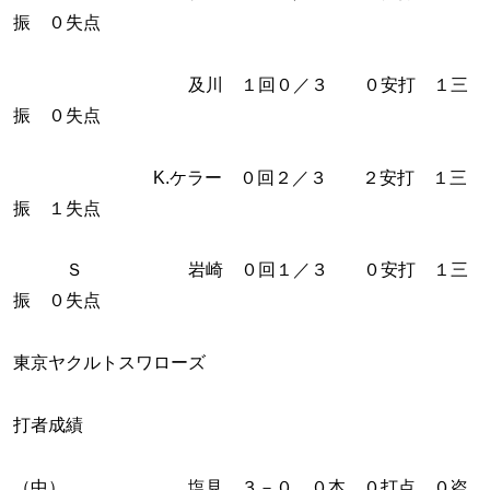
振 ０失点
及川 １回０／３ ０安打 １三
振 ０失点
K.ケラー ０回２／３ ２安打 １三
振 １失点
Ｓ 岩崎 ０回１／３ ０安打 １三
振 ０失点
東京ヤクルトスワローズ
打者成績
（中） 塩見 ３－０ ０本 ０打点 ０盗