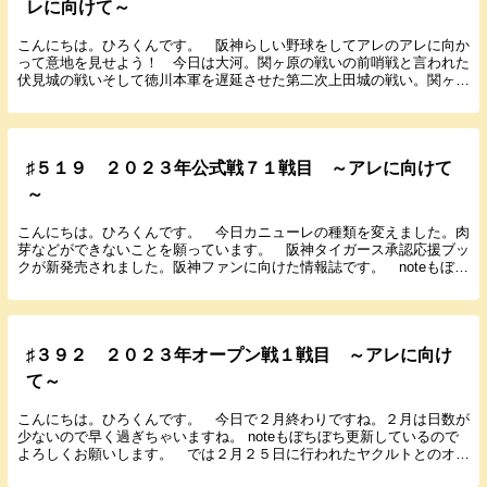
レに向けて～
こんにちは。ひろくんです。 阪神らしい野球をしてアレのアレに向か
って意地を見せよう！ 今日は大河。関ヶ原の戦いの前哨戦と言われた
伏見城の戦いそして徳川本軍を遅延させた第二次上田城の戦い。関ヶ原
目前です。 阪神タイガース承認応援ブックが新発売...
♯５１９ ２０２３年公式戦７１戦目 ～アレに向けて
～
こんにちは。ひろくんです。 今日カニューレの種類を変えました。肉
芽などができないことを願っています。 阪神タイガース承認応援ブッ
クが新発売されました。阪神ファンに向けた情報誌です。 noteもぼち
ぼち更新しているのでよろしくお願いします。 ...
♯３９２ ２０２３年オープン戦１戦目 ～アレに向け
て～
こんにちは。ひろくんです。 今日で２月終わりですね。２月は日数が
少ないので早く過ぎちゃいますね。 noteもぼちぼち更新しているので
よろしくお願いします。 では２月２５日に行われたヤクルトとのオー
プン戦の結果と感想を書いていきます。 ２０...