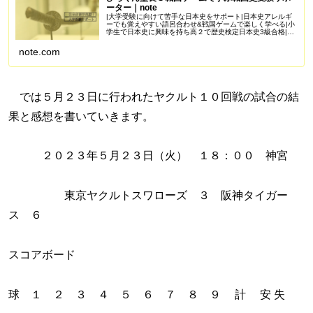
ーター｜note
|大学受験に向けて苦手な日本史をサポート|日本史アレルギ
ーでも覚えやすい語呂合わせ&戦国ゲームで楽しく学べる|小
学生で日本史に興味を持ち高２で歴史検定日本史3級合格|苦
手を克服し受験で偏差値50を一緒に目指しませんか？
Amazonアソシエイ...
note.com
では５月２３日に行われたヤクルト１０回戦の試合の結
果と感想を書いていきます。
２０２３年５月２３日（火） １８：００ 神宮
東京ヤクルトスワローズ ３ 阪神タイガー
ス ６
スコアボード
球 １ ２ ３ ４ ５ ６ ７ ８ ９ 計 安 失