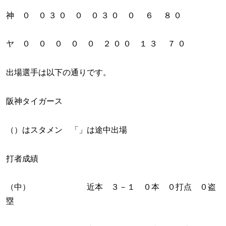
神 ０ ０ ３ ０ ０ ０ ３ ０ ０ ６ ８ ０
ヤ ０ ０ ０ ０ ０ ２ ０ ０ １ ３ ７ ０
出場選手は以下の通りです。
阪神タイガース
（）はスタメン 「」は途中出場
打者成績
（中） 近本 ３－１ ０本 ０打点 ０盗
塁