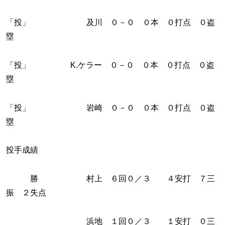
「投」 及川 ０－０ ０本 ０打点 ０盗
塁
「投」 K.ケラー ０－０ ０本 ０打点 ０盗
塁
「投」 岩崎 ０－０ ０本 ０打点 ０盗
塁
投手成績
勝 村上 ６回０／３ ４安打 ７三
振 ２失点
浜地 １回０／３ １安打 ０三