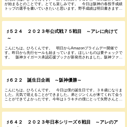
が始まるとのことです。とても楽しみです。 今日は阪神の各投手成績
トップの選手を書いていきたいと思います。野手成績は明日書きますの
でお楽しみに！ 投手成績 登板 岩崎 優 ６...
♯５２４ ２０２３年公式戦７５戦目 ～アレに向けて
～
こんにちは。ひろくんです。 明日からAmazonプライムデー開催で
す。昨日から先行セールも始まっています。ほしいものは要チェックで
す。 阪神タイガース承認応援ブックが新発売されました。阪神ファン
に向けた情報誌です。 noteもぼちぼち更新し...
♯６２２ 誕生日企画 ～阪神優勝～
こんにちは。ひろくんです。 今日は僕の誕生日です。３８歳になりま
した。元気で迎えることができました。弟とジンくんが来てくれて会う
ことができてよかったです。今年はトラキチの僕にとって矢野さんと再
会でき阪神タイガースが優勝という最高の１年でした...
♯６４２ ２０２３年日本シリーズ６戦目 ～アレのア