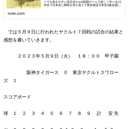
ーでも覚えやすい語呂合わせ&戦国ゲームで楽しく学べる|小
学生で日本史に興味を持ち高２で歴史検定日本史3級合格|苦
手を克服し受験で偏差値50を一緒に目指しませんか？
Amazonアソシエイ...
note.com
では５月９日に行われたヤクルト７回戦の試合の結果と
感想を書いていきます。
２０２３年５月９日（火） １８：００ 甲子園
阪神タイガース ０ 東京ヤクルトスワロー
ズ １
スコアボード
球 １ ２ ３ ４ ５ ６ ７ ８ ９ 計 安 失