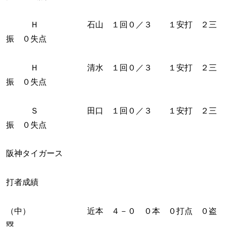
Ｈ 石山 １回０／３ １安打 ２三
振 ０失点
Ｈ 清水 １回０／３ １安打 ２三
振 ０失点
Ｓ 田口 １回０／３ １安打 ２三
振 ０失点
阪神タイガース
打者成績
（中） 近本 ４－０ ０本 ０打点 ０盗
塁