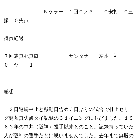
K.ケラー １回０／３ ０安打 ０三
振 ０失点
得点経過
７回表無死無塁 サンタナ 左本 神
０ ヤ １
感想
２日連続中止と移動日含め３日ぶりの試合で村上セリー
グ開幕無失点タイ記録の３１イニングに並びました。１９
６３年の中井（阪神）投手以来とのこと。記録持っていた
人が阪神の選手だとは思いませんでした。去年まで無勝の