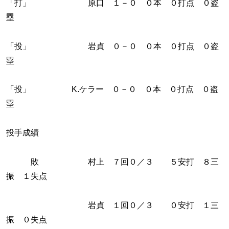
「打」 原口 １－０ ０本 ０打点 ０盗
塁
「投」 岩貞 ０－０ ０本 ０打点 ０盗
塁
「投」 K.ケラー ０－０ ０本 ０打点 ０盗
塁
投手成績
敗 村上 ７回０／３ ５安打 ８三
振 １失点
岩貞 １回０／３ ０安打 １三
振 ０失点