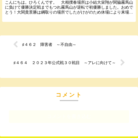
こんにちは。ひろくんです。 大相撲春場所は小結大栄翔が関脇霧馬山
に負けて優勝決定戦までもつれ霧馬山が逆転で初優勝しました。おめで
とう！大関貴景勝は綱取りの場所でしたがけがのため休場により来場所
は一変カド番。来場所元気に出てもらいたいです。 ...
♯４６２ 障害者 ～不自由～
♯４６４ ２０２３年公式戦３０戦目 ～アレに向けて～
コメント
コメントを書き込む