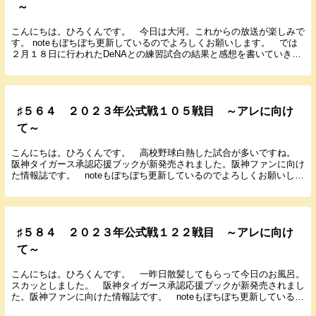
～
こんにちは。ひろくんです。 今日は大河。これからの放送が楽しみで
す。 noteもぼちぼち更新しているのでよろしくお願いします。 では
２月１８日に行われたDeNAとの練習試合の結果と感想を書いていきま
す。 ２０２３年２月１８日（土） １３：...
♯５６４ ２０２３年公式戦１０５戦目 ～アレに向け
て～
こんにちは。ひろくんです。 高校野球白熱した試合が多いですね。
阪神タイガース承認応援ブックが新発売されました。阪神ファンに向け
た情報誌です。 noteもぼちぼち更新しているのでよろしくお願いしま
す。 では８月１５日に行われた広島１６回戦の...
♯５８４ ２０２３年公式戦１２２戦目 ～アレに向け
て～
こんにちは。ひろくんです。 一昨日散髪してもらって今日のお風呂。
スカッとしました。 阪神タイガース承認応援ブックが新発売されまし
た。阪神ファンに向けた情報誌です。 noteもぼちぼち更新しているの
でよろしくお願いします。 では９月６日に行わ...