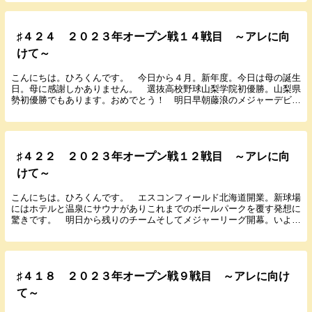
♯４２４ ２０２３年オープン戦１４戦目 ～アレに向
けて～
こんにちは。ひろくんです。 今日から４月。新年度。今日は母の誕生
日。母に感謝しかありません。 選抜高校野球山梨学院初優勝。山梨県
勢初優勝でもあります。おめでとう！ 明日早朝藤浪のメジャーデビュ
ー。大谷そしてトラウトと早くも初対決。頑張っても...
♯４２２ ２０２３年オープン戦１２戦目 ～アレに向
けて～
こんにちは。ひろくんです。 エスコンフィールド北海道開業。新球場
にはホテルと温泉にサウナがありこれまでのボールパークを覆す発想に
驚きです。 明日から残りのチームそしてメジャーリーグ開幕。いよい
よです。明日大谷先発。WBCから日が経ってないの...
♯４１８ ２０２３年オープン戦９戦目 ～アレに向け
て～