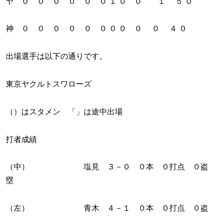
ヤ ０ ０ ０ ０ ０ ０ １ ０ ０ １ ５ ０
神 ０ ０ ０ ０ ０ ０ ０ ０ ０ ０ ４ ０
出場選手は以下の通りです。
東京ヤクルトスワローズ
（）はスタメン 「」は途中出場
打者成績
（中） 塩見 ３－０ ０本 ０打点 ０盗
塁
（左） 青木 ４－１ ０本 ０打点 ０盗