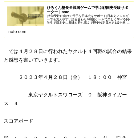
ひろくん塾長＠戦国ゲームで学ぶ戦国史受験サポ
ーター｜note
|大学受験に向けて苦手な日本史をサポート|日本史アレルギ
ーでも覚えやすい語呂合わせ&戦国ゲームで楽しく学べる|小
学生で日本史に興味を持ち高２で歴史検定日本史3級合格|苦
手を克服し受験で偏差値50を一緒に目指しませんか？
Amazonアソシエイ...
note.com
では４月２８日に行われたヤクルト４回戦の試合の結果
と感想を書いていきます。
２０２３年４月２８日（金） １８：００ 神宮
東京ヤクルトスワローズ ０ 阪神タイガー
ス ４
スコアボード