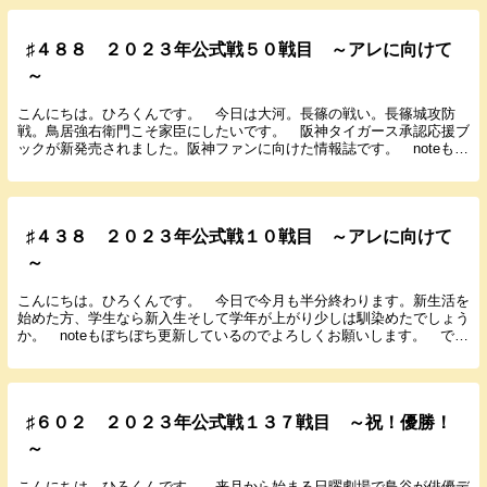
♯４８８ ２０２３年公式戦５０戦目 ～アレに向けて
～
こんにちは。ひろくんです。 今日は大河。長篠の戦い。長篠城攻防
戦。鳥居強右衛門こそ家臣にしたいです。 阪神タイガース承認応援ブ
ックが新発売されました。阪神ファンに向けた情報誌です。 noteもぼ
ちぼち更新しているのでよろしくお願いします。 ...
♯４３８ ２０２３年公式戦１０戦目 ～アレに向けて
～
こんにちは。ひろくんです。 今日で今月も半分終わります。新生活を
始めた方、学生なら新入生そして学年が上がり少しは馴染めたでしょう
か。 noteもぼちぼち更新しているのでよろしくお願いします。 では
４月１２日に行われた巨人２回戦の試合の結果と...
♯６０２ ２０２３年公式戦１３７戦目 ～祝！優勝！
～
こんにちは。ひろくんです。 来月から始まる日曜劇場で鳥谷が俳優デ