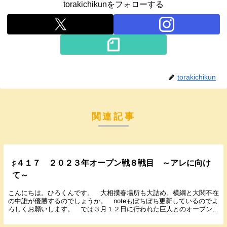
torakichikunをフォローする
torakichikun
関連記事
♯４１７ ２０２３年オープン戦８戦目 ～アレに向け
て～
こんにちは。ひろくんです。 大相撲春場所も大詰め。横綱と大関不在
の中誰が優勝するのでしょうか。 noteもぼちぼち更新しているのでよ
ろしくお願いします。 では３月１２日に行われた巨人とのオープン戦
の試合の結果と感想を書いていきます。 ２...