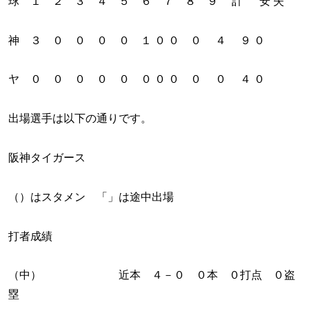
球 １ ２ ３ ４ ５ ６ ７ ８ ９ 計 安 失
神 ３ ０ ０ ０ ０ １ ０ ０ ０ ４ ９ ０
ヤ ０ ０ ０ ０ ０ ０ ０ ０ ０ ０ ４ ０
出場選手は以下の通りです。
阪神タイガース
（）はスタメン 「」は途中出場
打者成績
（中） 近本 ４－０ ０本 ０打点 ０盗
塁