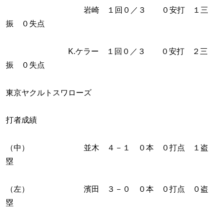
岩崎 １回０／３ ０安打 １三
振 ０失点
K.ケラー １回０／３ ０安打 ２三
振 ０失点
東京ヤクルトスワローズ
打者成績
（中） 並木 ４－１ ０本 ０打点 １盗
塁
（左） 濱田 ３－０ ０本 ０打点 ０盗
塁