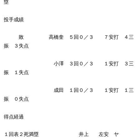
塁
投手成績
敗 高橋奎 ５回０／３ ７安打 ４三
振 ３失点
小澤 ３回０／３ １安打 ３三
振 １失点
成田 １回０／３ １安打 １三
振 ０失点
得点経過
１回表２死満塁 井上 左安 ヤ