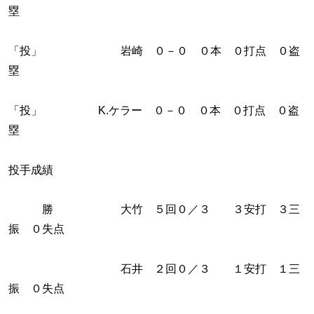
塁
「投」 岩崎 ０－０ ０本 ０打点 ０盗
塁
「投」 K.ケラー ０－０ ０本 ０打点 ０盗
塁
投手成績
勝 大竹 ５回０／３ ３安打 ３三
振 ０失点
石井 ２回０／３ １安打 １三
振 ０失点