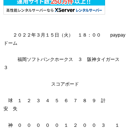
２０２２年３月１５日（火） １８：００ paypay
ドーム
福岡ソフトバンクホークス ３ 阪神タイガース
３
スコアボード
球 １ ２ ３ ４ ５ ６ ７ ８ ９ 計
安 失
神 ０ ０ ０ ０ ０ １ ２ ０ ０ ３ １