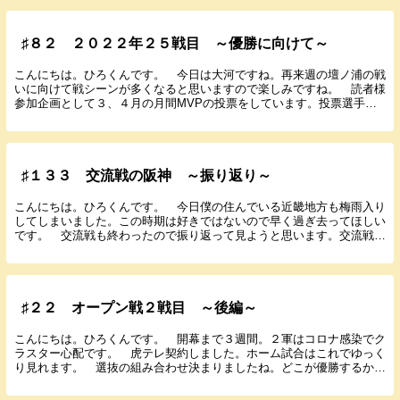
♯８２ ２０２２年２５戦目 ～優勝に向けて～
こんにちは。ひろくんです。 今日は大河ですね。再来週の壇ノ浦の戦
いに向けて戦シーンが多くなると思いますので楽しみですね。 読者様
参加企画として３、４月の月間MVPの投票をしています。投票選手は
阪神の選手でお願いします。たくさんの参加お待ちし...
♯１３３ 交流戦の阪神 ～振り返り～
こんにちは。ひろくんです。 今日僕の住んでいる近畿地方も梅雨入り
してしまいました。この時期は好きではないので早く過ぎ去ってほしい
です。 交流戦も終わったので振り返って見ようと思います。交流戦前
の振り返り記事も書いてるので合わせて読んでもられ...
♯２２ オープン戦２戦目 ～後編～
こんにちは。ひろくんです。 開幕まで３週間。２軍はコロナ感染でク
ラスター心配です。 虎テレ契約しました。ホーム試合はこれでゆっく
り見れます。 選抜の組み合わせ決まりましたね。どこが優勝するか楽
しみですね。では前回の続きです。試合経過１回裏２...