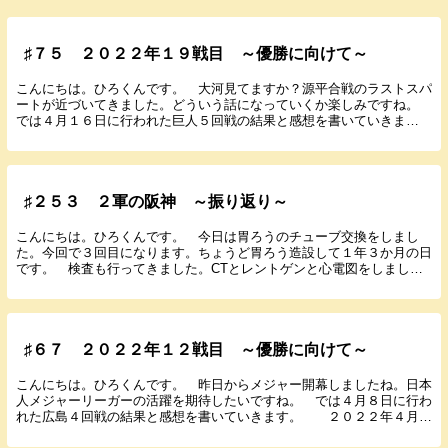
♯７５ ２０２２年１９戦目 ～優勝に向けて～
こんにちは。ひろくんです。 大河見てますか？源平合戦のラストスパ
ートが近づいてきました。どういう話になっていくか楽しみですね。
では４月１６日に行われた巨人５回戦の結果と感想を書いていきま
す。 ２０２２年４月１６日（土） １４：００ 甲...
♯２５３ ２軍の阪神 ～振り返り～
こんにちは。ひろくんです。 今日は胃ろうのチューブ交換をしまし
た。今回で３回目になります。ちょうど胃ろう造設して１年３か月の日
です。 検査も行ってきました。CTとレントゲンと心電図をしまし
た。誕生日月なので検査月間です。ベッドで行ったので楽...
♯６７ ２０２２年１２戦目 ～優勝に向けて～
こんにちは。ひろくんです。 昨日からメジャー開幕しましたね。日本
人メジャーリーガーの活躍を期待したいですね。 では４月８日に行わ
れた広島４回戦の結果と感想を書いていきます。 ２０２２年４月８
日（金） １８：００ 甲子園 阪神タイガー...