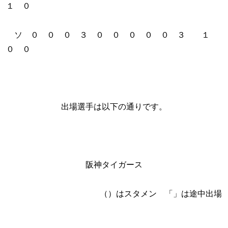
１ ０
ソ ０ ０ ０ ３ ０ ０ ０ ０ ０ ３ １
０ ０
出場選手は以下の通りです。
阪神タイガース
（）はスタメン 「」は途中出場