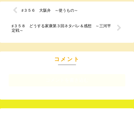
♯３５６ 大阪弁 ～使うもの～
♯３５８ どうする家康第３回ネタバレ＆感想 ～三河平
定戦～
コメント
コメントを書き込む