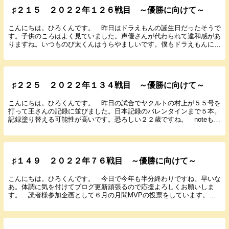
♯２１５ ２０２２年１２６戦目 ～優勝に向けて～
こんにちは。ひろくんです。 昨日はドラえもんの誕生日だったそうで
す。子供のころはよく見ていました。声優さんが代わられて違和感があ
りますね。いつものび太くんはうらやましいです。僕もドラえもんにい
ろんな道具出してもらって楽しみたいです。いたずら...
♯２２５ ２０２２年１３４戦目 ～優勝に向けて～
こんにちは。ひろくんです。 昨日の試合でヤクルトの村上が５５号を
打って王さんの記録に並びました。日本記録のバレンタインまで５本。
記録塗り替える可能性が高いです。恐ろしい２２歳ですね。 noteもよ
ろしくお願いします。 では９月１３日に行わ...
♯１４９ ２０２２年７６戦目 ～優勝に向けて～
こんにちは。ひろくんです。 今日で今年も半分終わりですね。早いな
あ。体調に気を付けてブログ更新頑張るので応援よろしくお願いしま
す。 読者様参加企画として６月の月間MVPの投票をしています。投
票選手は阪神の選手でお願いします。たくさんの参加お...