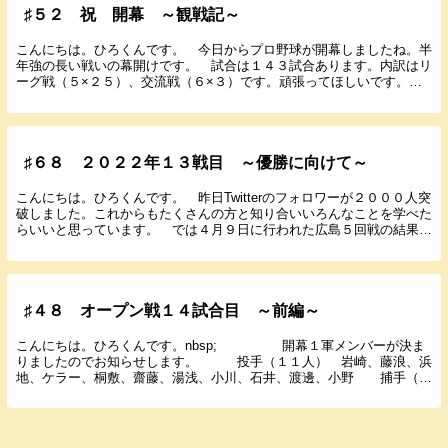
♯５２ 祝 開幕 ～観戦記～
こんにちは。ひろくんです。 今日からプロ野球が開幕しましたね。半
年強の長い戦いの幕開けです。 試合は１４３試合あります。内訳はリ
ーグ戦（５×２５）、交流戦（６×３）です。頑張ってほしいです。
試合結果は１記事にまとめて翌日投稿します。お楽し...
♯６８ ２０２２年１３戦目 ～優勝に向けて～
こんにちは。ひろくんです。 昨日Twitterのフォロワーが２０００人突
破しました。これからもたくさんの方と知り合いいろんなことを学べた
らいいと思っています。 では４月９日に行われた広島５回戦の結果と
感想を書いていきます。 ２０２２年４月...
♯４８ オープン戦１４試合目 ～前編～
こんにちは。ひろくんです。nbsp; 開幕１軍メンバーが決ま
りましたのでお知らせします。 投手（１１人） 岩崎、藤浪、浜
地、ケラー、桐敷、齋藤、湯浅、小川、石井、渡邊、小野 捕手（
３人） 梅野、坂本、長坂 内野手（ ９人） ...