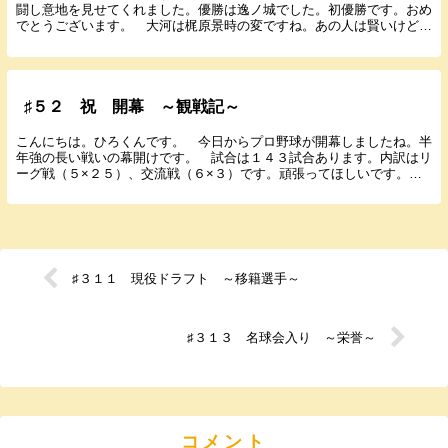
闘し意地を見せてくれました。優勝は逸ノ城でした。初優勝です。おめ
でとうございます。 大河は梶原景時の変ですね。あの人は賢いけど敵
は多かったようですね。もったいなかったと思います...
♯５２ 祝 開幕 ～観戦記～
こんにちは。ひろくんです。 今日からプロ野球が開幕しましたね。半
年強の長い戦いの幕開けです。 試合は１４３試合あります。内訳はリ
ーグ戦（５×２５）、交流戦（６×３）です。頑張ってほしいです。
試合結果は１記事にまとめて翌日投稿します。お楽し...
♯３１１ 現役ドラフト ～移籍選手～
♯３１３ 名球会入り ～栄誉～
コメント