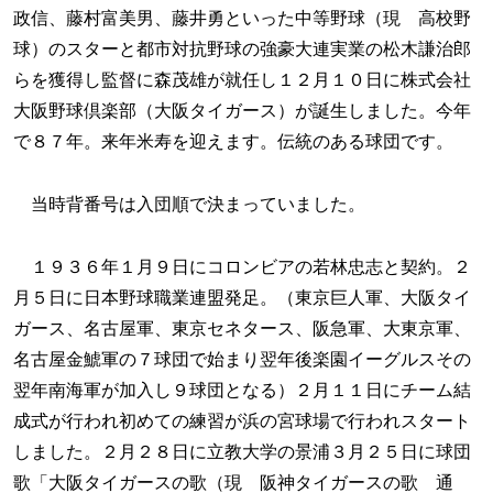
政信、藤村富美男、藤井勇といった中等野球（現 高校野
球）のスターと都市対抗野球の強豪大連実業の松木謙治郎
らを獲得し監督に森茂雄が就任し１２月１０日に株式会社
大阪野球倶楽部（大阪タイガース）が誕生しました。今年
で８７年。来年米寿を迎えます。伝統のある球団です。
当時背番号は入団順で決まっていました。
１９３６年１月９日にコロンビアの若林忠志と契約。２
月５日に日本野球職業連盟発足。（東京巨人軍、大阪タイ
ガース、名古屋軍、東京セネタース、阪急軍、大東京軍、
名古屋金鯱軍の７球団で始まり翌年後楽園イーグルスその
翌年南海軍が加入し９球団となる）２月１１日にチーム結
成式が行われ初めての練習が浜の宮球場で行われスタート
しました。２月２８日に立教大学の景浦３月２５日に球団
歌「大阪タイガースの歌（現 阪神タイガースの歌 通