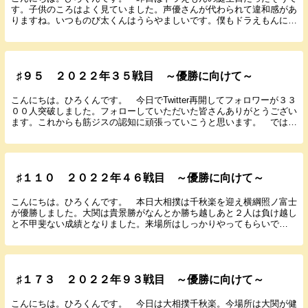
す。子供のころはよく見ていました。声優さんが代わられて違和感があ
りますね。いつものび太くんはうらやましいです。僕もドラえもんにい
ろんな道具出してもらって楽しみたいです。いたずら...
♯９５ ２０２２年３５戦目 ～優勝に向けて～
こんにちは。ひろくんです。 今日でTwitter再開してフォロワーが３３
００人突破しました。フォローしていただいた皆さんありがとうござい
ます。これからも筋ジスの認知に頑張っていこうと思います。 では５
月６日に行われた中日６回戦の結果と感想を...
♯１１０ ２０２２年４６戦目 ～優勝に向けて～
こんにちは。ひろくんです。 本日大相撲は千秋楽を迎え横綱照ノ富士
が優勝しました。大関は貴景勝がなんとか勝ち越しあと２人は負け越し
と不甲斐ない成績となりました。来場所はしっかりやってもらいで
す。 今月も月間MVPの投票をお願いします。現役選手...
♯１７３ ２０２２年９３戦目 ～優勝に向けて～
こんにちは。ひろくんです。 今日は大相撲千秋楽。今場所は大関が健