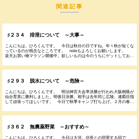
関連記事
♯２３４ 排泄について ～大事～
こんにちは。ひろくんです。 今日は秋分の日ですね。年々秋が短くな
っているのが残念なところです。 noteもよろしくお願いします。
楽天お買い物マラソン開催中。欲しいものは今のうちにゲットしておい
てください。 今日は排泄について書いていきた...
♯２９３ 脱水について ～危険～
こんにちは。ひろくんです。 明治神宮大会準決勝が行われ大阪桐蔭が
仙台育英に勝利しました。明後日決勝。相手は去年同じ広陵。連覇目指
して頑張ってほしいです。 今日で秋季キャンプ打ち上げ。２月の春季
キャンプまで個々のレベルアップ期待しています。 ...
♯３６２ 無農薬野菜 ～おすすめ～
こんにちは。ひろくんです。 今日は大河。信長との同盟する回で