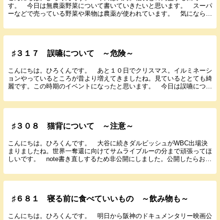
す。 今日は無農薬野菜について書いていきたいと思います。 スーパ
ーなどで売っている野菜や果物は農薬が使われています。 気にならな
い方はなんとも思っておられないと思いますが薬を食べて...
♯３１７ 誤嚥について ～危険～
こんにちは。ひろくんです。 あと１０日でクリスマス。イルミネーシ
ョンやっているところが昔より増えてきましたね。見ているととても綺
麗です。この時期のイベントになったと思います。 今日は誤嚥につい
て書いていきたいと思います。 誤嚥は飲食物や唾液...
♯３０８ 猫背について ～注意～
こんにちは。ひろくんです。 大谷に続きダルビッシュがWBC出場決
まりましたね。世界一奪還に向けてサムライブルーの分まで頑張ってほ
しいです。 note書き直しするため非公開にしました。公開したらお知
らせします。 楽天スーパーセール開催中。欲し...
♯６８１ 寝る前に食べていいもの ～飲み物も～
こんにちは。ひろくんです。 明日から阪神のドキュメンタリー映画公