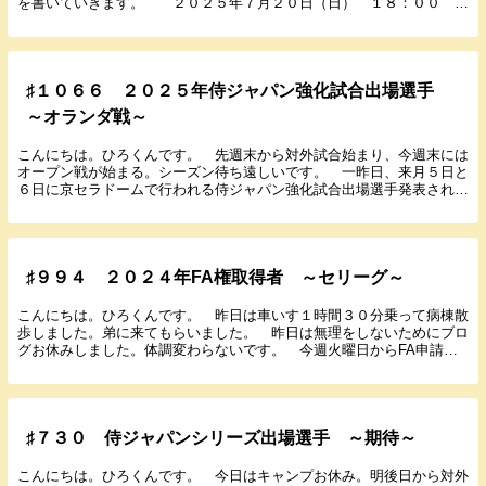
を書いていきます。 ２０２５年７月２０日（日） １８：００
丸亀 ウエスタンリーグ １ イースタンリー...
♯１０６６ ２０２５年侍ジャパン強化試合出場選手
～オランダ戦～
こんにちは。ひろくんです。 先週末から対外試合始まり、今週末には
オープン戦が始まる。シーズン待ち遠しいです。 一昨日、来月５日と
６日に京セラドームで行われる侍ジャパン強化試合出場選手発表されま
したので書いていきたいと思います。 ２日間ともに...
♯９９４ ２０２４年FA権取得者 ～セリーグ～
こんにちは。ひろくんです。 昨日は車いす１時間３０分乗って病棟散
歩しました。弟に来てもらいました。 昨日は無理をしないためにブロ
グお休みしました。体調変わらないです。 今週火曜日からFA申請始
まりました。阪神は今年大山ら主力がFA権取得。残...
♯７３０ 侍ジャパンシリーズ出場選手 ～期待～
こんにちは。ひろくんです。 今日はキャンプお休み。明後日から対外