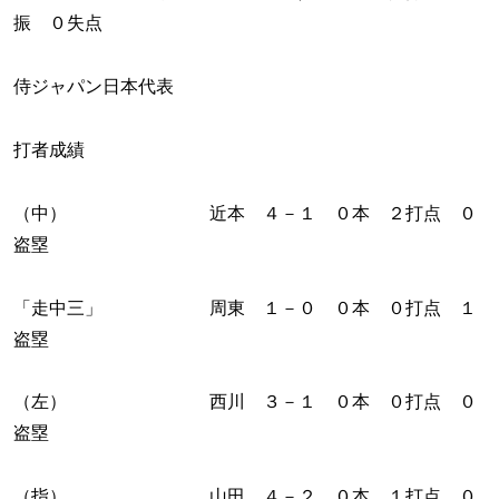
振 ０失点
侍ジャパン日本代表
打者成績
（中） 近本 ４－１ ０本 ２打点 ０
盗塁
「走中三」 周東 １－０ ０本 ０打点 １
盗塁
（左） 西川 ３－１ ０本 ０打点 ０
盗塁
（指） 山田 ４－２ ０本 １打点 ０