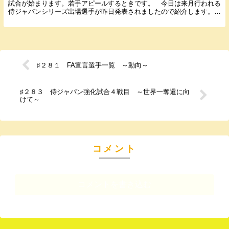
試合が始まります。若手アピールするときです。 今日は来月行われる
侍ジャパンシリーズ出場選手が昨日発表されましたので紹介します。
日程は３月６日、７日に京セラドーム大阪で欧州と戦...
♯２８１ FA宣言選手一覧 ～動向～
♯２８３ 侍ジャパン強化試合４戦目 ～世界一奪還に向
けて～
コメント
コメントを書き込む