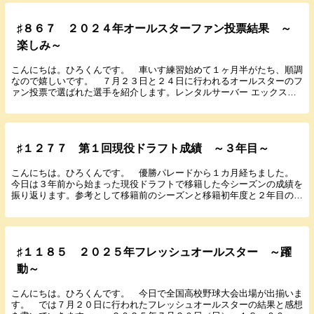
♯８６７ ２０２４年オールスターファン投票結果 ～
楽しみ～
こんにちは。ひろくんです。 車いす練習始めて１ヶ月半がたち、順調
なので嬉しいです。 ７月２３日と２４日に行われるオールスターのフ
ァン投票で選ばれた選手を紹介します。レンタルサーバー エックスサ
ーバー パリーグ 先発 山﨑福（日本ハム 初 ...
♯１２７７ 第１回現役ドラフト成績 ～３年目～
こんにちは。ひろくんです。 優勝パレードから１カ月経ちました。
今日は３年前から始まった現役ドラフトで移籍した今シーズンの成績を
振り返ります。参考として移籍前のシーズンと移籍初年度と２年目の成
績も載せておきます。指名順で書いていきます。年齢...
♯１１８５ ２０２５年フレッシュオールスター ～躍
動～
こんにちは。ひろくんです。 今日で全国高校野球大会出場が出揃いま
す。 では７月２０日に行われたフレッシュオールスターの結果と感想