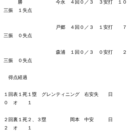
勝 今永 ４回０／３ ３安打 １０
三振 １失点
戸郷 ４回０／３ １安打 ７
三振 ０失点
森浦 １回０／３ ０安打 ２
三振 ０失点
得点経過
１回表１死１塁 グレンティニング 右安失 日
０ オ １
２回裏１死２、３塁 岡本 中安 日
２ オ １