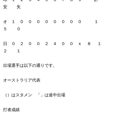
安 失
オ １ ０ ０ ０ ０ ０ ０ ０ ０ １
５ ０
日 ０ ２ ０ ０ ２ ４ ０ ０ x ８ １
２ １
出場選手は以下の通りです。
オーストラリア代表
（）はスタメン 「」は途中出場
打者成績