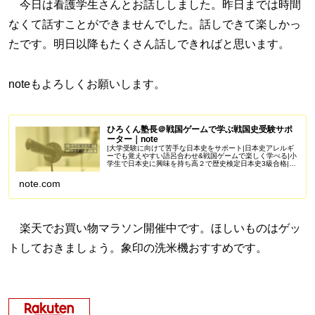
今日は看護学生さんとお話ししました。昨日までは時間
なくて話すことができませんでした。話しできて楽しかっ
たです。明日以降もたくさん話しできればと思います。
noteもよろしくお願いします。
ひろくん塾長＠戦国ゲームで学ぶ戦国史受験サポ
ーター｜note
|大学受験に向けて苦手な日本史をサポート|日本史アレルギ
ーでも覚えやすい語呂合わせ&戦国ゲームで楽しく学べる|小
学生で日本史に興味を持ち高２で歴史検定日本史3級合格|苦
手を克服し受験で偏差値50を一緒に目指しませんか？
Amazonアソシエイ...
note.com
楽天でお買い物マラソン開催中です。ほしいものはゲッ
トしておきましょう。象印の洗米機おすすめです。