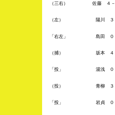
（三右） 佐藤 ４－１
（左） 陽川 ３－０ 
「右左」 島田 ０－０
（捕） 坂本 ４－０ 
「投」 湯浅 ０－０ 
（投） 青柳 ３－１ 
「投」 岩貞 ０－０ 