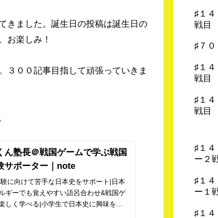
♯１
てきました。誕生日の投稿は誕生日の
戦目
。お楽しみ！
♯７
♯１
。３００記事目指して頑張っていきま
戦目
♯１
戦目
。
♯１
くん塾長＠戦国ゲームで学ぶ戦国
ー２
験サポーター｜note
♯１
受験に向けて苦手な日本史をサポート|日本
ー１
ルギーでも覚えやすい語呂合わせ&戦国ゲ
楽しく学べる|小学生で日本史に興味を持
♯１
で歴史検定日本史3級合格|苦手を克服し受