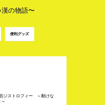
い漢の物語〜
便利グッズ
免
便利グッズ
 筋ジストロフィー ～動けな
さ～