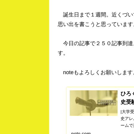
誕生日まで１週間。近くづい
思い出を書こうと思っています
今日の記事で２５０記事到達
す。
noteもよろしくお願いします
ひろ
史受
|大学
史アレ
ームで
ち高２
note.com