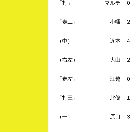
「打」 マルテ ０－０
「走二」 小幡 ２－０
（中） 近本 ４－３ 
（右左） 大山 ２－０
「走左」 江越 ０－０
「打三」 北條 １－０
（一） 原口 ３－０ 