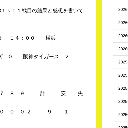
202
S１ｓｔ１戦目の結果と感想を書いて
202
202
） １４：００ 横浜
202
０ 阪神タイガース ２
202
202
202
 ６ ７ ８ ９ 計 安 失
202
０ ０ ０ ０ ２ ９ １
202
202