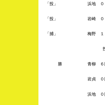
「投」 浜地 ０－０ 
「投」 岩崎 ０－０ 
「捕」 梅野 １－０ 
勝 青柳 ６回０／３
岩貞 ０回１／３ 
浜地 ０回２／３ 