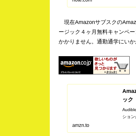
験で偏
アソシエ
現在AmazonサブスクのAma
ージック４ヶ月無料キャンペー
かかりません。通勤通学にいか
Amaz
ック
Aud
ション
amzn.to