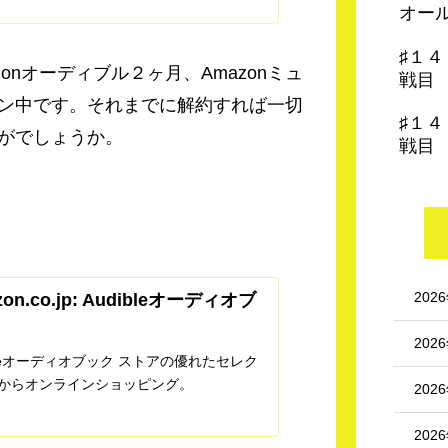
オー
差値50を一緒に目指しませんか？Amazon
イ...
♯１
zonオーディブル２ヶ月、Amazonミュ
戦目
ン中です。それまでに解約すれば一切
♯１
がでしょうか。
戦目
202
on.co.jp: Audibleオーディオブ
202
ibleオーディオブック ストアの優れたセレク
からオンラインショッピング。
202
202