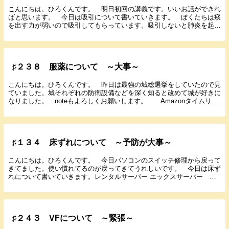
こんにちは。ひろくんです。 明日初回の講義です。いいお話ができれ
ばと思います。 今日は吸引について書いていきます。 ぼくたちは痰
を出す力が弱いので吸引してもらっています。吸引しないと肺炎を起こ
したりやばかったら窒息する恐れがあります。 僕は...
♯２３８ 服薬について ～大事～
こんにちは。ひろくんです。 昨日は最強の城総選挙をしていたので見
ていました。城それぞれの防衛設備などを深く知ると改めて城が好きに
なりました。 noteもよろしくお願いします。 Amazonタイムリー
セール開催中。送料無料やポイントアップ中...
♯１３４ 床ずれについて ～予防が大事～
こんにちは。ひろくんです。 今日パソコンのスイッチ修理から戻って
きてました。使い慣れてるのが戻ってきてうれしいです。 今日は床ず
れについて書いていきます。レンタルサーバー エックスサーバー 床
ずれは褥瘡ともいい寝たきりや車いす生活などで皮膚...
♯２４３ VFについて ～緊張～