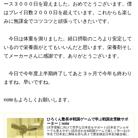
ース３０００日を迎えました。おめでとうございます。僕
はプレイ日数２０００日を超えています。これからも楽し
みに無課金でコツコツと頑張っていきたいです。
今日は体重を測りました。経口摂取のころより安定して
いるので栄養面がとてもいいんだと思います。栄養剤そし
てメーカーさんに感謝です。ありがとうございます。
今日で今年度上半期終了してあと３ヶ月で今年も終わり
ますね。早いですね。
noteもよろしくお願いします。
ひろくん塾長＠戦国ゲームで学ぶ戦国史受験サポ
ーター｜note
|大学受験に向けて苦手な日本史をサポート|日本史アレルギ
ーでも覚えやすい語呂合わせ&戦国ゲームで楽しく学べる|小
学生で日本史に興味を持ち高２で歴史検定日本史3級合格|苦
手を克服し受験で偏差値50を一緒に目指しませんか？