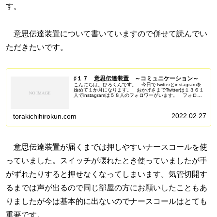
す。
意思伝達装置について書いていますので併せて読んでい
ただきたいです。
♯１７ 意思伝達装置 ～コミュニケーション～
こんにちは。ひろくんです。 今日でTwitterとinstagramを
始めて１か月になります。 おかげさまでTwitterは１３６１
人でinstagramは５８人のフォロワーがいます。 フォロー
していただきありがとうございます。 これからも...
2022.02.27
torakichihirokun.com
意思伝達装置が届くまでは押しやすいナースコールを使
っていました。スイッチが壊れたとき使っていましたが手
がずれたりすると押せなくなってしまいます。気管切開す
るまでは声が出るので同じ部屋の方にお願いしたこともあ
りましたが今は基本的に出ないのでナースコールはとても
重要です。