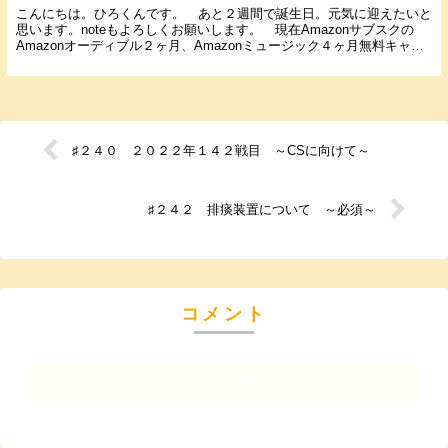
こんにちは。ひろくんです。 あと２週間で誕生日。元気に迎えたいと
思います。noteもよろしくお願いします。 現在Amazonサブスクの
Amazonオーディブル２ヶ月、Amazonミュージック４ヶ月無料キャン
ペーン中です。それまでに解約すれば...
♯２４０ ２０２２年１４２戦目 ～CSに向けて～
♯２４２ 排痰装置について ～必須～
コメント
コメントを書き込む