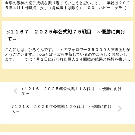
今季の阪神の投手成績を振り返っていこうと思います。 年齢は２０２
５年４月１日時点 投手（育成選手は除く） ００ ハビー ゲラ（２
９） ２年目 ３００００万 ６試合 ０勝１敗１Ｈ...
♯１１６７ ２０２５年公式戦７５戦目 ～優勝に向け
て～
こんにちは。ひろくんです。 ｘのフォロワー３５０００人突破ありが
とうございます。 noteもぼちぼち更新しているのでよろしくお願いし
ます。 では７月２日に行われた巨人１４回戦の結果と感想を書いて
いきます。 ２０２５年７月２日（水） １８...
♯１２１６ ２０２５年公式戦１１８戦目 ～優勝に向け
て～
♯１２１８ ２０２５年公式戦１２０戦目 ～優勝に向け
て～