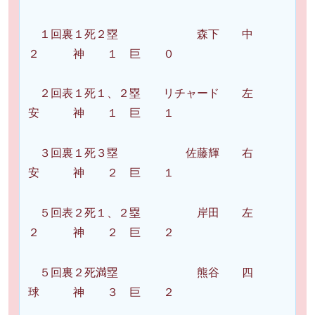
１回裏１死２塁 森下 中
２ 神 １ 巨 ０
２回表１死１、２塁 リチャード 左
安 神 １ 巨 １
３回裏１死３塁 佐藤輝 右
安 神 ２ 巨 １
５回表２死１、２塁 岸田 左
２ 神 ２ 巨 ２
５回裏２死満塁 熊谷 四
球 神 ３ 巨 ２