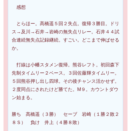
感想
とらほー。髙橋遥５回２失点。復帰３勝目。ドリ
ス→及川→石井→岩崎の無失点リレー。石井４４試
合連続無失点記録継続。すごい。どこまで伸ばせる
か。
打線は小幡スタメン復帰。熊谷レフト。初回森下
先制タイムリー２ベース。３回佐藤輝タイムリー。
５回熊谷押し出し四球。その後チャンス活かせず。
２度同点にされたけど勝てた。M９。カウントダウ
ン始まる。
勝ち 髙橋遥（３勝） セーブ 岩崎（１勝２敗２
８Ｓ） 負け 井上（４勝８敗）