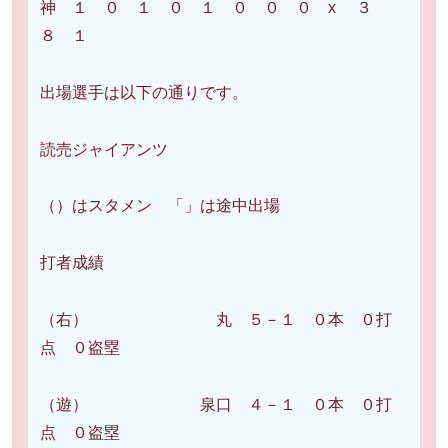
神 １ ０ １ ０ １ ０ ０ ０ x ３
８ １
出場選手は以下の通りです。
読売ジャイアンツ
（）はスタメン 「」は途中出場
打者成績
（右） 丸 ５－１ ０本 ０打
点 ０盗塁
（遊） 泉口 ４－１ ０本 ０打
点 ０盗塁