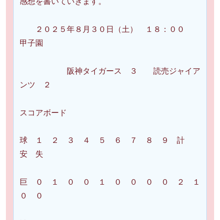
感想を書いていきます。
２０２５年８月３０日（土） １８：００
甲子園
阪神タイガース ３ 読売ジャイア
ンツ ２
スコアボード
球 １ ２ ３ ４ ５ ６ ７ ８ ９ 計
安 失
巨 ０ １ ０ ０ １ ０ ０ ０ ０ ２ １
０ ０