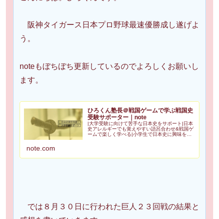
阪神タイガース日本プロ野球最速優勝成し遂げよ
う。
noteもぼちぼち更新しているのでよろしくお願いし
ます。
ひろくん塾長＠戦国ゲームで学ぶ戦国史
受験サポーター｜note
|大学受験に向けて苦手な日本史をサポート|日本
史アレルギーでも覚えやすい語呂合わせ&戦国ゲ
ームで楽しく学べる|小学生で日本史に興味を持
ち高２で歴史検定日本史3級合格|苦手を克服し受
験で偏差値50を一緒に目指しませんか？
note.com
Amazonアソシエイ...
では８月３０日に行われた巨人２３回戦の結果と